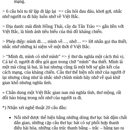
mạng.
> 6 câu hỏi tu từ lặp đi lặp lại => câu hỏi đau đáu, khơi gợi, nhắc
nhớ người ra đi hãy luôn nhớ về Việt Bắc.
> Địa danh: mái đình Hồng Thái, cây đa Tân Trào => gắn liền với
Việt Bắc, là hình ảnh tiêu biểu của thủ đô kháng chiến.
> Phép điệp: mình đi…, mình về…, nhớ… => lời nhắn gọi tha thiết,
nhắc nhớ những kỉ niệm về một thời ở Việt Bắc.
> “Mình đi, mình có nhớ mình” => ý thơ đa nghĩa một cách thú vị.
Cả kẻ ở, người đi đều gói gọn trong chữ “mình” tha thiết. Mình là
một mà cũng là hai, là hai nhưng cũng là một bởi sự gắn kết của
cách mạng, của kháng chiến. Câu thơ thể hiện nỗi nhớ của người ở
lại nhưng cũng như là nhắc nhở chính mình hãy nhớ về quá khứ
gian khổ nhưng nghĩa tình.
» Chân dung một Việt Bắc gian nan mà nghĩa tình, thơ mộng, rất
đỗi hào hùng trong nỗi nhớ của người ra đi.
*) Nhận xét nghệ thuật 20 câu đầu:
Nỗi nhớ được thể hiện bằng những dòng thơ lục bát đậm chất
dân gian, những cặp câu thơ lục bát có sự phối hợp thanh
điệu hài hòa, những cấu trúc thanh bằng – trắc – bằng tạo ra