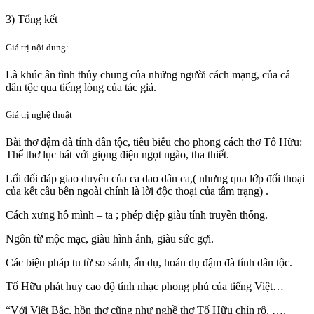
3) Tổng kết
Giá trị nội dung:
Là khúc ân tình thủy chung của những người cách mạng, của cả
dân tộc qua tiếng lòng của tác giả.
Giá trị nghệ thuật
Bài thơ đậm đà tính dân tộc, tiêu biểu cho phong cách thơ Tố Hữu:
Thể thơ lục bát với giọng điệu ngọt ngào, tha thiết.
Lối đối đáp giao duyên của ca dao dân ca,( nhưng qua lớp đối thoại
của kết câu bên ngoài chính là lời độc thoại của tâm trạng) .
Cách xưng hô mình – ta ; phép điệp giàu tính truyền thống.
Ngôn từ mộc mạc, giàu hình ảnh, giàu sức gợi.
Các biện pháp tu từ so sánh, ẩn dụ, hoán dụ đậm đà tính dân tộc.
Tố Hữu phát huy cao độ tính nhạc phong phú của tiếng Việt…
“Với Việt Bắc, hồn thơ cũng như nghề thơ Tố Hữu chín rộ, …,