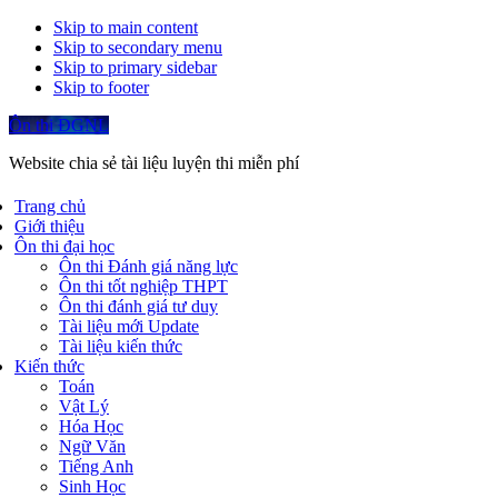
Skip to main content
Skip to secondary menu
Skip to primary sidebar
Skip to footer
Ôn thi ĐGNL
Website chia sẻ tài liệu luyện thi miễn phí
Trang chủ
Giới thiệu
Ôn thi đại học
Ôn thi Đánh giá năng lực
Ôn thi tốt nghiệp THPT
Ôn thi đánh giá tư duy
Tài liệu mới Update
Tài liệu kiến thức
Kiến thức
Toán
Vật Lý
Hóa Học
Ngữ Văn
Tiếng Anh
Sinh Học