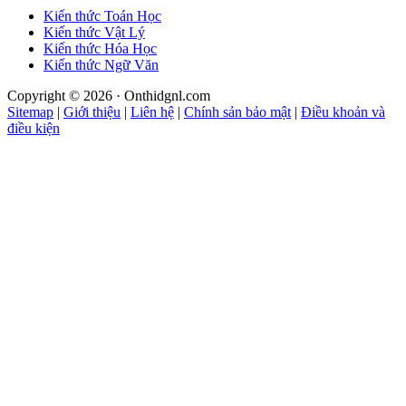
Kiến thức Toán Học
Kiến thức Vật Lý
Kiến thức Hóa Học
Kiến thức Ngữ Văn
Copyright © 2026 · Onthidgnl.com
Sitemap
|
Giới thiệu
|
Liên hệ
|
Chính sản bảo mật
|
Điều khoản và
điều kiện