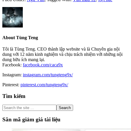
About
Tùng Teng
Tôi là Tùng Teng. CEO thành lập website và là Chuyên gia nội
dung với 12 năm kinh nghiệm và chịu trách nhiệm với những nội
dung hữu ích mang lại.
Facebook:
facebook.com/caca9x
Instagram:
instagram.com/tungteng9x/
Pinterest:
pinterest.com/tungteng9x/
Primary
Tìm kiếm
Sidebar
Search
the
site
Săn mã giảm giá tài liệu
...