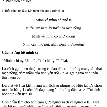
2. Phân tích chi tiết
a) Bốn câu thơ đầu: Lời ướm hỏi của người ở lại
Mình về mình có nhớ ta
Mười lăm năm ấy thiết tha mặn nồng.
Mình về mình có nhớ không
Nhìn cây nhớ núi, nhìn sông nhớ nguồn?
Cách xưng hô mình ta
“Mình” chỉ người ra đi, “ta” chỉ người ở lại.
Là cách gọi quen thuộc trong ca dao dân ca, thường mang sắc thái
mặn nồng, đằm thắm của tình yêu đối lứa -> gợi nghĩa tình thân
thiết, gắn bó.
Dù viết về 1 sự kiện mang tầm lịch sử nhưng Tố Hữu lại lựa chọn
mở đầu bằng 1 cuộc đối đáp mang âm hưởng dân ca -> “Trữ tình
hóa” sự kiện lịch sử.
Góp phần làm cho tình cảm giữa người ra đi và người ở lại, giữa
cán bộ và người nhân dân Việt Bắc thêm gần gũi, thân mật, tự