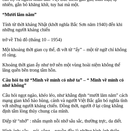
nhiên, gắn bó khăng khít, tuy hai mà một.
“Mười lăm năm”
Tính từ thời kháng Nhật (khởi nghĩa Bắc Sơn năm 1940) đến khi
những người kháng chiến
trở về Thủ đô (tháng 10 – 1954)
Một khoảng thời gian cụ thể, đi với từ “ấy” – một từ ngữ chỉ không
rõ ràng.
Khoảng thời gian ấy như trở nên một vùng hoài niệm không thể
lãng quên bên trong tâm hồn.
Câu hỏi tu từ “Mình về mình có nhớ ta” – “ Mình về mình có
nhớ không”
Câu hỏi ngọt ngào, khéo léo, như khẳng định “mười lăm năm” cách
mạng gian khổ hào hùng, cảnh và người Việt Bắc gắn bó nghĩa tình
với những người kháng chiến. Đồng thời, người ở lại cũng khẳng
định tấm lòng thủy chung của mình.
Điệp từ “nhớ” : nhấn mạnh nỗi nhớ sâu sắc, thường trực, da diết.
Hình ảnh: cây – núi, sông – nguồn đều là những hình ảnh thiên