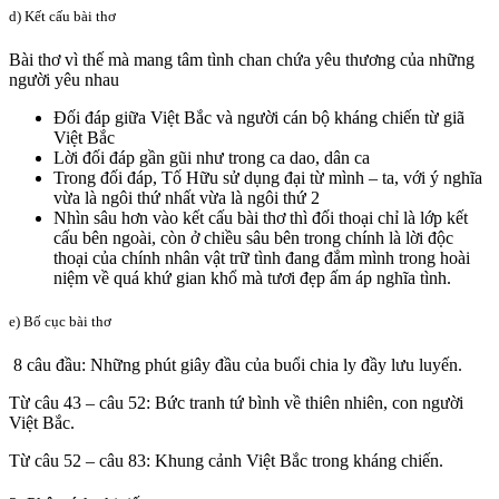
d) Kết cấu bài thơ
Bài thơ vì thế mà mang tâm tình chan chứa yêu thương của những
người yêu nhau
Đối đáp giữa Việt Bắc và người cán bộ kháng chiến từ giã
Việt Bắc
Lời đối đáp gần gũi như trong ca dao, dân ca
Trong đối đáp, Tố Hữu sử dụng đại từ mình – ta, với ý nghĩa
vừa là ngôi thứ nhất vừa là ngôi thứ 2
Nhìn sâu hơn vào kết cấu bài thơ thì đối thoại chỉ là lớp kết
cấu bên ngoài, còn ở chiều sâu bên trong chính là lời độc
thoại của chính nhân vật trữ tình đang đắm mình trong hoài
niệm về quá khứ gian khổ mà tươi đẹp ấm áp nghĩa tình.
e) Bố cục bài thơ
8 câu đầu: Những phút giây đầu của buổi chia ly đầy lưu luyến.
Từ câu 43 – câu 52: Bức tranh tứ bình về thiên nhiên, con người
Việt Bắc.
Từ câu 52 – câu 83: Khung cảnh Việt Bắc trong kháng chiến.