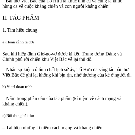
“Bài thơ Việt Bắc của Tố Hữu là khúc tình ca và cũng là khúc
hùng ca về cuộc kháng chiến và con người kháng chiến”
II. TÁC PHẨM
1. Tìm hiểu chung
a) Hoàn cảnh ra đời
Sau khi hiệp định Giơ-ne-vơ được kí kết, Trung ương Đảng và
Chính phủ rời chiến khu Việt Bắc về lại thủ đô.
– Nhân sự kiện có tính chất lịch sử ấy, Tố Hữu đã sáng tác bài thơ
Việt Bắc để ghi lại không khí bịn rịn, nhớ thương của kẻ ở người đi.
b) Vị trí đoạn trích
– Nằm trong phần đầu của tác phẩm (kỉ niệm về cách mạng và
kháng chiến).
c) Nội dung bài thơ
– Tái hiện những kỉ niệm cách mạng và kháng chiến.