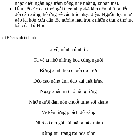
nhạc điệu ngân nga trầm bổng nhẹ nhàng, khoan thai.
Hầu hết các câu thơ ngắt theo nhịp 4/4 làm nên những tiểu
đối cân xứng, hô ứng về cấu trúc nhạc điệu. Người đọc như
gặp lại hồn xưa dân tộc nương náu trong những trang thơ lục
bát của Tố Hữu
d) Bức tranh tứ bình
Ta về, mình có nhớ ta
Ta về ta nhớ những hoa cùng người
Rừng xanh hoa chuối đỏ tươi
Đèo cao nắng ánh dao gài thắt lưng.
Ngày xuân mơ nở trắng rừng
Nhớ người đan nón chuốt từng sợi giang
Ve kêu rừng phách đổ vàng
Nhớ cô em gái hái măng một mình
Rừng thu trăng rọi hòa bình