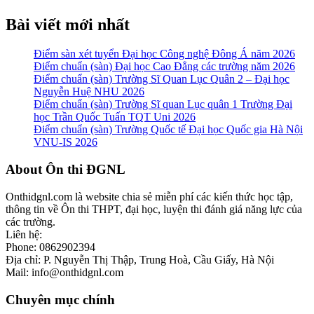
Bài viết mới nhất
Điểm sàn xét tuyển Đại học Công nghệ Đông Á năm 2026
Điểm chuẩn (sàn) Đại học Cao Đẳng các trường năm 2026
Điểm chuẩn (sàn) Trường Sĩ Quan Lục Quân 2 – Đại học
Nguyễn Huệ NHU 2026
Điểm chuẩn (sàn) Trường Sĩ quan Lục quân 1 Trường Đại
học Trần Quốc Tuấn TQT Uni 2026
Điểm chuẩn (sàn) Trường Quốc tế Đại học Quốc gia Hà Nội
VNU-IS 2026
Footer
About Ôn thi ĐGNL
Onthidgnl.com là website chia sẻ miễn phí các kiến thức học tập,
thông tin về Ôn thi THPT, đại học, luyện thi đánh giá năng lực của
các trường.
Liên hệ:
Phone: 0862902394
Địa chỉ: P. Nguyễn Thị Thập, Trung Hoà, Cầu Giấy, Hà Nội
Mail: info@onthidgnl.com
Chuyên mục chính