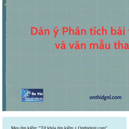
Mẹo tìm kiếm: "Từ khóa tìm kiếm + Onthidgnl.com".