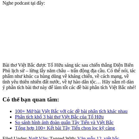
Nghe podcast tại đây:
Bài thơ Việt Bắc được Tố Hữu sáng tác sau chiến thắng Điện Biên
Phủ lịch sử – lừng lẫy năm châu – trấn động địa cầu. Có thể nói, tác
phẩm như khúc ca hùng dũng về kháng chiến, về cách mạng, về
tình yêu thiên nhiên đất nước, về tự hào dân tộc… Hãy nắm rõ dàn
ý phân tích bài thơ này để làm tốt các đề bài phân tích Việt Bắc nhé!
Có thể bạn quan tâm:
100+ Mở bài Việt Bắc với các đề bài phân tích khác nhau
Phân tích khổ 3 bài thơ Việt Bắc của Tố Hữu
So sánh hình ảnh đoàn quân Tây Tiến và Việt Bắc
Tổng hợp 100+ Kết bài Tây Tiến chọn lọc kỹ càng
Filed Under:
Ngữ Văn
;
Tagged With:
Văn mẫu 12
,
việt bắc