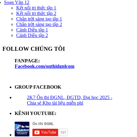
Soạn Văn 12
Kết nối tri thức tập 1
Kết nối tri thức tập 2
Chân trời sáng tạo tập 1
Chân trời sáng tạo tập 2
Cánh Diều tập 1
Cánh Diều tập 2
FOLLOW CHÚNG TÔI
FANPAGE:
Facebook.com/onthidgnlcom
GROUP FACEBOOK
2K7 Ôn thi ĐGNL, ĐGTD, Đại học 2025 -
Chia sẻ Kho tài liệu miễn phí
KÊNH YOUTUBE: