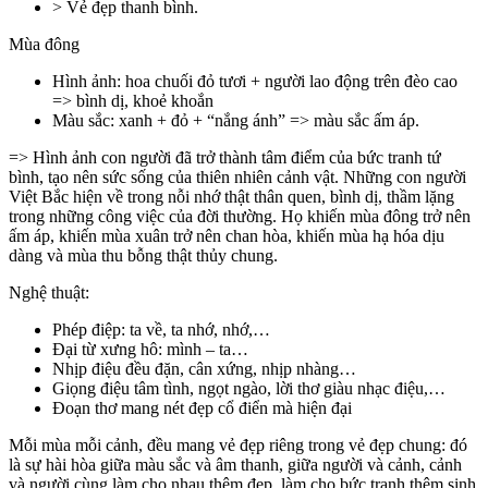
> Vẻ đẹp thanh bình.
Mùa đông
Hình ảnh: hoa chuối đỏ tươi + người lao động trên đèo cao
=> bình dị, khoẻ khoắn
Màu sắc: xanh + đỏ + “nắng ánh” => màu sắc ấm áp.
=> Hình ảnh con người đã trở thành tâm điểm của bức tranh tứ
bình, tạo nên sức sống của thiên nhiên cảnh vật. Những con người
Việt Bắc hiện về trong nỗi nhớ thật thân quen, bình dị, thầm lặng
trong những công việc của đời thường. Họ khiến mùa đông trở nên
ấm áp, khiến mùa xuân trở nên chan hòa, khiến mùa hạ hóa dịu
dàng và mùa thu bỗng thật thủy chung.
Nghệ thuật:
Phép điệp: ta về, ta nhớ, nhớ,…
Đại từ xưng hô: mình – ta…
Nhịp điệu đều đặn, cân xứng, nhịp nhàng…
Giọng điệu tâm tình, ngọt ngào, lời thơ giàu nhạc điệu,…
Đoạn thơ mang nét đẹp cổ điển mà hiện đại
Mỗi mùa mỗi cảnh, đều mang vẻ đẹp riêng trong vẻ đẹp chung: đó
là sự hài hòa giữa màu sắc và âm thanh, giữa người và cảnh, cảnh
và người cùng làm cho nhau thêm đẹp, làm cho bức tranh thêm sinh