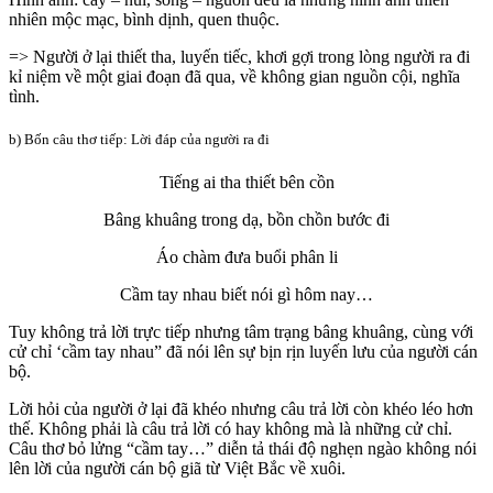
nhiên mộc mạc, bình dịnh, quen thuộc.
=> Người ở lại thiết tha, luyến tiếc, khơi gợi trong lòng người ra đi
kỉ niệm về một giai đoạn đã qua, về không gian nguồn cội, nghĩa
tình.
b) Bốn câu thơ tiếp: Lời đáp của người ra đi
Tiếng ai tha thiết bên cồn
Bâng khuâng trong dạ, bồn chồn bước đi
Áo chàm đưa buổi phân li
Cầm tay nhau biết nói gì hôm nay…
Tuy không trả lời trực tiếp nhưng tâm trạng bâng khuâng, cùng với
cử chỉ ‘cầm tay nhau” đã nói lên sự bịn rịn luyến lưu của người cán
bộ.
Lời hỏi của người ở lại đã khéo nhưng câu trả lời còn khéo léo hơn
thế. Không phải là câu trả lời có hay không mà là những cử chỉ.
Câu thơ bỏ lửng “cầm tay…” diễn tả thái độ nghẹn ngào không nói
lên lời của người cán bộ giã từ Việt Bắc về xuôi.