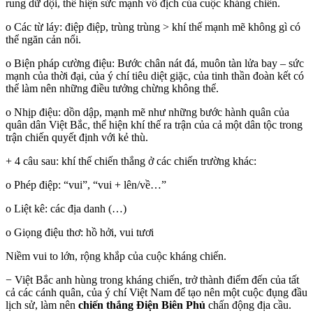
rung dữ dội, thể hiện sức mạnh vô địch của cuộc kháng chiến.
o Các từ láy: điệp điệp, trùng trùng > khí thế mạnh mẽ không gì có
thể ngăn cản nổi.
o Biện pháp cường điệu: Bước chân nát đá, muôn tàn lửa bay – sức
mạnh của thời đại, của ý chí tiêu diệt giặc, của tinh thần đoàn kết có
thể làm nên những điều tưởng chừng không thể.
o Nhịp điệu: dồn dập, mạnh mẽ như những bước hành quân của
quân dân Việt Bắc, thể hiện khí thế ra trận của cả một dân tộc trong
trận chiến quyết định với kẻ thù.
+ 4 câu sau: khí thế chiến thắng ở các chiến trường khác:
o Phép điệp: “vui”, “vui + lên/về…”
o Liệt kê: các địa danh (…)
o Giọng điệu thơ: hồ hởi, vui tươi
Niềm vui to lớn, rộng khắp của cuộc kháng chiến.
− Việt Bắc anh hùng trong kháng chiến, trở thành điểm đến của tất
cả các cánh quân, của ý chí Việt Nam để tạo nên một cuộc đụng đầu
lịch sử, làm nên
chiến thắng Điện Biên Phủ
chấn động địa cầu.