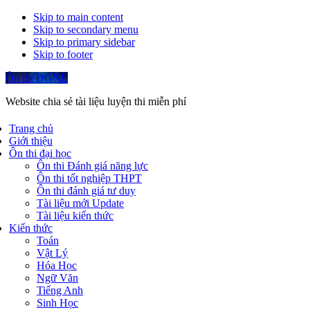
Skip to main content
Skip to secondary menu
Skip to primary sidebar
Skip to footer
Ôn thi ĐGNL
Website chia sẻ tài liệu luyện thi miễn phí
Trang chủ
Giới thiệu
Ôn thi đại học
Ôn thi Đánh giá năng lực
Ôn thi tốt nghiệp THPT
Ôn thi đánh giá tư duy
Tài liệu mới Update
Tài liệu kiến thức
Kiến thức
Toán
Vật Lý
Hóa Học
Ngữ Văn
Tiếng Anh
Sinh Học