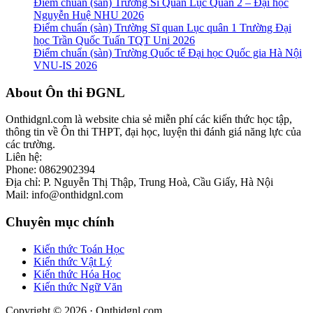
Điểm chuẩn (sàn) Trường Sĩ Quan Lục Quân 2 – Đại học
Nguyễn Huệ NHU 2026
Điểm chuẩn (sàn) Trường Sĩ quan Lục quân 1 Trường Đại
học Trần Quốc Tuấn TQT Uni 2026
Điểm chuẩn (sàn) Trường Quốc tế Đại học Quốc gia Hà Nội
VNU-IS 2026
Footer
About Ôn thi ĐGNL
Onthidgnl.com là website chia sẻ miễn phí các kiến thức học tập,
thông tin về Ôn thi THPT, đại học, luyện thi đánh giá năng lực của
các trường.
Liên hệ:
Phone: 0862902394
Địa chỉ: P. Nguyễn Thị Thập, Trung Hoà, Cầu Giấy, Hà Nội
Mail: info@onthidgnl.com
Chuyên mục chính
Kiến thức Toán Học
Kiến thức Vật Lý
Kiến thức Hóa Học
Kiến thức Ngữ Văn
Copyright © 2026 · Onthidgnl.com