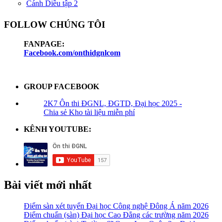
Cánh Diều tập 2
FOLLOW CHÚNG TÔI
FANPAGE:
Facebook.com/onthidgnlcom
GROUP FACEBOOK
2K7 Ôn thi ĐGNL, ĐGTD, Đại học 2025 -
Chia sẻ Kho tài liệu miễn phí
KÊNH YOUTUBE:
Bài viết mới nhất
Điểm sàn xét tuyển Đại học Công nghệ Đông Á năm 2026
Điểm chuẩn (sàn) Đại học Cao Đẳng các trường năm 2026