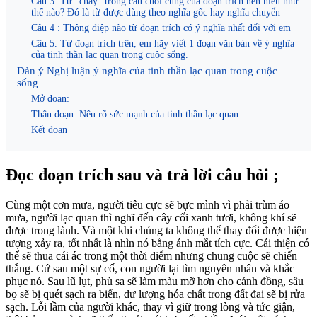
Câu 3: Từ “cháy” trong câu cuối cùng của đoạn trích nên hiểu như
thế nào? Đó là từ được dùng theo nghĩa gốc hay nghĩa chuyển
Câu 4 : Thông điệp nào từ đoạn trích có ý nghĩa nhất đối với em
Câu 5. Từ đoạn trích trên, em hãy viết 1 đoạn văn bàn về ý nghĩa
của tinh thần lạc quan trong cuộc sống.
Dàn ý Nghị luận ý nghĩa của tinh thần lạc quan trong cuộc
sống
Mở đoạn:
Thân đoạn: Nêu rõ sức mạnh của tinh thần lạc quan
Kết đoạn
Đọc đoạn trích sau và trả lời câu hỏi ;
Cùng một cơn mưa, người tiêu cực sẽ bực mình vì phải trùm áo
mưa, người lạc quan thì nghĩ đến cây cối xanh tươi, không khí sẽ
được trong lành. Và một khi chúng ta không thể thay đổi được hiện
tượng xảy ra, tốt nhất là nhìn nó bằng ánh mắt tích cực. Cái thiện có
thể sẽ thua cái ác trong một thời điểm nhưng chung cuộc sẽ chiến
thắng. Cứ sau một sự cố, con người lại tìm nguyên nhân và khắc
phục nó. Sau lũ lụt, phù sa sẽ làm màu mỡ hơn cho cánh đồng, sâu
bọ sẽ bị quét sạch ra biển, dư lượng hóa chất trong đất đai sẽ bị rửa
sạch. Lỗi lầm của người khác, thay vì giữ trong lòng và tức giận,