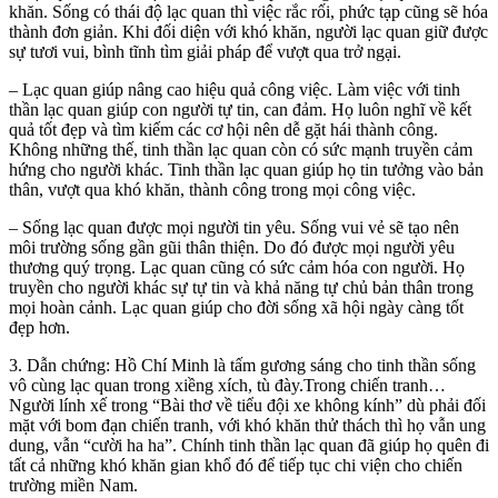
khăn. Sống có thái độ lạc quan thì việc rắc rối, phức tạp cũng sẽ hóa
thành đơn giản. Khi đối diện với khó khăn, người lạc quan giữ được
sự tươi vui, bình tĩnh tìm giải pháp để vượt qua trở ngại.
– Lạc quan giúp nâng cao hiệu quả công việc. Làm việc với tinh
thần lạc quan giúp con người tự tin, can đảm. Họ luôn nghĩ về kết
quả tốt đẹp và tìm kiếm các cơ hội nên dễ gặt hái thành công.
Không những thế, tinh thần lạc quan còn có sức mạnh truyền cảm
hứng cho người khác. Tinh thần lạc quan giúp họ tin tưởng vào bản
thân, vượt qua khó khăn, thành công trong mọi công việc.
– Sống lạc quan được mọi người tin yêu. Sống vui vẻ sẽ tạo nên
môi trường sống gần gũi thân thiện. Do đó được mọi người yêu
thương quý trọng. Lạc quan cũng có sức cảm hóa con người. Họ
truyền cho người khác sự tự tin và khả năng tự chủ bản thân trong
mọi hoàn cảnh. Lạc quan giúp cho đời sống xã hội ngày càng tốt
đẹp hơn.
3. Dẫn chứng: Hồ Chí Minh là tấm gương sáng cho tinh thần sống
vô cùng lạc quan trong xiềng xích, tù đày.Trong chiến tranh…
Người lính xế trong “Bài thơ về tiểu đội xe không kính” dù phải đối
mặt với bom đạn chiến tranh, với khó khăn thử thách thì họ vẫn ung
dung, vẫn “cười ha ha”. Chính tinh thần lạc quan đã giúp họ quên đi
tất cả những khó khăn gian khổ đó để tiếp tục chi viện cho chiến
trường miền Nam.