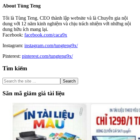
About
Tùng Teng
Tôi là Tùng Teng. CEO thành lập website và là Chuyên gia nội
dung với 12 năm kinh nghiệm và chịu trách nhiệm với những nội
dung hữu ích mang lại.
Facebook:
facebook.com/caca9x
Instagram:
instagram.com/tungteng9x/
Pinterest:
pinterest.com/tungteng9x/
Primary
Tìm kiếm
Sidebar
Search
the
site
Săn mã giảm giá tài liệu
...