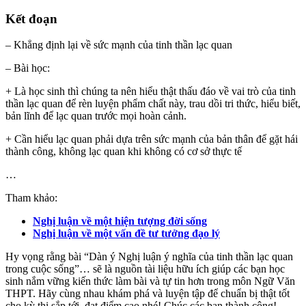
Kết đoạn
– Khẳng định lại về sức mạnh của tinh thần lạc quan
– Bài học:
+ Là học sinh thì chúng ta nên hiểu thật thấu đáo về vai trò của tinh
thần lạc quan để rèn luyện phẩm chất này, trau dồi tri thức, hiểu biết,
bản lĩnh để lạc quan trước mọi hoàn cảnh.
+ Cần hiểu lạc quan phải dựa trên sức mạnh của bản thân để gặt hái
thành công, không lạc quan khi không có cơ sở thực tế
…
Tham khảo:
Nghị luận về một hiện tượng đời sống
Nghị luận về một vấn đề tư tưởng đạo lý
Hy vọng rằng bài “Dàn ý Nghị luận ý nghĩa của tinh thần lạc quan
trong cuộc sống”… sẽ là nguồn tài liệu hữu ích giúp các bạn học
sinh nắm vững kiến thức làm bài và tự tin hơn trong môn Ngữ Văn
THPT. Hãy cùng nhau khám phá và luyện tập để chuẩn bị thật tốt
cho kỳ thi sắp tới, đạt điểm cao nhé! Chúc các bạn thành công!