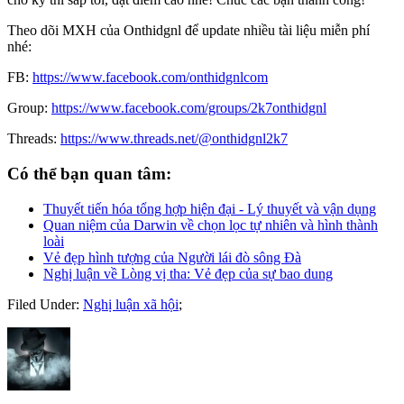
Theo dõi MXH của Onthidgnl để update nhiều tài liệu miễn phí
nhé:
FB:
https://www.facebook.com/onthidgnlcom
Group:
https://www.facebook.com/groups/2k7onthidgnl
Threads:
https://www.threads.net/@onthidgnl2k7
Có thể bạn quan tâm:
Thuyết tiến hóa tổng hợp hiện đại - Lý thuyết và vận dụng
Quan niệm của Darwin về chọn lọc tự nhiên và hình thành
loài
Vẻ đẹp hình tượng của Người lái đò sông Đà
Nghị luận về Lòng vị tha: Vẻ đẹp của sự bao dung
Filed Under:
Nghị luận xã hội
;