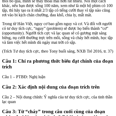
thôi bỏ qua, mình sẽ thấy thoải mái hơn rất nhiều. Nói một cách
khác, nếu bạn được sống 100 năm, xem như là một bộ phim có 100
tập, thì hãy tạo ra ít nhất 2/3 tập có tiếng cười thay vì tập nào cũng
rơi vào bi kịch chán chường, đau khổ, chia ly, mất mát.
Trong từ Hán Việt, nguy cơ bao gồm nguy và cơ. Và đối với người
có tư duy tích cực, “nguy” (problem) sẽ được họ biến thành “cơ”
(opportunity). Người tích cực và lạc quan sẽ có gương mặt sáng
bừng, nụ cười thường trực trên môi, sống và cháy hết mình, học tập
và làm việc hết mình dù ngày mai trời có sập.
(Trích Tư duy tích cực, theo Tony buổi sáng, NXB Trẻ 2016, tr. 37)
Câu 1: Chỉ ra phương thức biểu đạt chính của đoạn
trích
Câu 1 – PTBĐ: Nghị luận
Câu 2: Xác định nội dung của đoạn trích trên
Câu 2 – Nội dung chính: Ý nghĩa của tư duy tích cực, của tinh thần
lạc quan
Câu 3: Từ “cháy” trong câu cuối cùng của đoạn