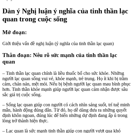
Dàn ý Nghị luận ý nghĩa của tinh thần lạc
quan trong cuộc sống
Mở đoạn:
Giới thiệu vấn đề nghị luận (ý nghĩa của tinh thần lạc quan)
Thân đoạn: Nêu rõ sức mạnh của tinh thần lạc
quan
– Tinh thần lạc quan chính là liều thuốc bổ cho sức khỏe. Những
người lạc quan sống vui vẻ, khỏe mạnh, trẻ trung. Họ ít khi bị trầm
cảm, chán nản, mệt mỏi. Nếu bị bệnh người lạc quan mau bình phục
hơn. Tinh thần khỏe mạnh giúp người lạc quan cảm nhận được sâu
sắc giá trị cuộc sống.
– Sống lạc quan giúp con người có cách nhìn sáng suốt, trí tuệ minh
mẫn, hành động đúng đắn. Từ đó, họ dễ dàng đưa ra những quyết
định khôn ngoan, đúng lúc để biến những dự định đang ấp ủ trong
lòng trở thành hiện thực.
– Lạc quan là sức mạnh tinh thần giúp con người vượt qua khó