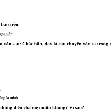
 bản trên.
ghị luận
âu văn sau: Chắc hẳn, đây là câu chuyện xảy ra trong 
.
úng là mình.
h những điều cha mẹ muốn không? Vì sao?