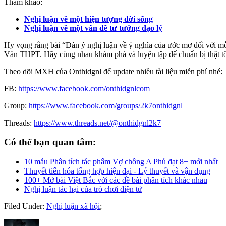
Tham khảo:
Nghị luận về một hiện tượng đời sống
Nghị luận về một vấn đề tư tưởng đạo lý
Hy vọng rằng bài “Dàn ý nghị luận về ý nghĩa của ước mơ đối với mỗ
Văn THPT. Hãy cùng nhau khám phá và luyện tập để chuẩn bị thật tốt
Theo dõi MXH của Onthidgnl để update nhiều tài liệu miễn phí nhé:
FB:
https://www.facebook.com/onthidgnlcom
Group:
https://www.facebook.com/groups/2k7onthidgnl
Threads:
https://www.threads.net/@onthidgnl2k7
Có thể bạn quan tâm:
10 mẫu Phân tích tác phẩm Vợ chồng A Phủ đạt 8+ mới nhất
Thuyết tiến hóa tổng hợp hiện đại - Lý thuyết và vận dụng
100+ Mở bài Việt Bắc với các đề bài phân tích khác nhau
Nghị luận tác hại của trò chơi điện tử
Filed Under:
Nghị luận xã hội
;