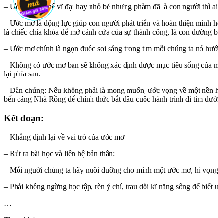
– Ước mơ có thể vĩ đại hay nhỏ bé nhưng phàm đã là con người thì a
– Ước mơ là động lực giúp con người phát triển và hoàn thiện mình 
là chiếc chìa khóa để mở cánh cửa của sự thành công, là con đường 
– Ước mơ chính là ngọn đuốc soi sáng trong tim mỗi chúng ta nó hướn
– Không có ước mơ bạn sẽ không xác định được mục tiêu sống của mình
lại phía sau.
– Dẫn chứng: Nếu không phải là mong muốn, ước vọng về một nền hòa
bến cảng Nhà Rồng để chính thức bắt đầu cuộc hành trình đi tìm đườ
Kết đoạn:
– Khẳng định lại về vai trò của ước mơ
– Rút ra bài học và liên hệ bản thân:
– Mỗi người chúng ta hãy nuôi dưỡng cho mình một ước mơ, hi vọng
– Phải không ngừng học tập, rèn ý chí, trau dồi kĩ năng sống để biết
…