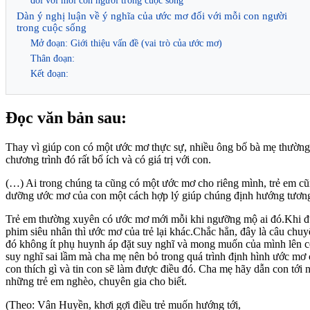
đối với mỗi con người trong cuộc sống
Dàn ý nghị luận về ý nghĩa của ước mơ đối với mỗi con người
trong cuộc sống
Mở đoạn: Giới thiệu vấn đề (vai trò của ước mơ)
Thân đoạn:
Kết đoạn:
Đọc văn bản sau:
Thay vì giúp con có một ước mơ thực sự, nhiều ông bố bà mẹ thường
chương trình đó rất bổ ích và có giá trị với con.
(…) Ai trong chúng ta cũng có một ước mơ cho riêng mình, trẻ em cũ
dưỡng ước mơ của con một cách hợp lý giúp chúng định hướng tương 
Trẻ em thường xuyên có ước mơ mới mỗi khi ngưỡng mộ ai đó.Khi đượ
phim siêu nhân thì ước mơ của trẻ lại khác.Chắc hẳn, đây là câu chuy
đó không ít phụ huynh áp đặt suy nghĩ và mong muốn của mình lên c
suy nghĩ sai lầm mà cha mẹ nên bỏ trong quá trình định hình ước mơ
con thích gì và tin con sẽ làm được điều đó. Cha mẹ hãy dẫn con tới
những trẻ em nghèo, chuyên gia cho biết.
(Theo: Vân Huyền, khơi gợi điều trẻ muốn hướng tới,