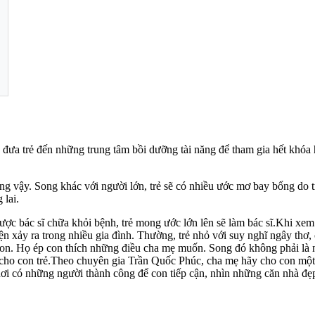
 đưa trẻ đến những trung tâm bồi dưỡng tài năng để tham gia hết khóa
ng vậy. Song khác với người lớn, trẻ sẽ có nhiều ước mơ bay bổng do 
lai.
c bác sĩ chữa khỏi bệnh, trẻ mong ước lớn lên sẽ làm bác sĩ.Khi xem
ện xảy ra trong nhiều gia đình. Thường, trẻ nhỏ với suy nghĩ ngây thơ
on. Họ ép con thích những điều cha mẹ muốn. Song đó không phải là ni
 cho con trẻ.Theo chuyên gia Trần Quốc Phúc, cha mẹ hãy cho con một
 nơi có những người thành công để con tiếp cận, nhìn những căn nhà đ