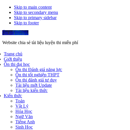
Skip to main content
Skip to secondary menu
Skip to primary sidebar
Skip to footer
Ôn thi ĐGNL
Website chia sẻ tài liệu luyện thi miễn phí
Trang chủ
Giới thiệu
Ôn thi đại học
Ôn thi Đánh giá năng lực
Ôn thi tốt nghiệp THPT
Ôn thi đánh giá tư duy
Tài liệu mới Update
Tài liệu kiến thức
Kiến thức
Toán
Vật Lý
Hóa Học
Ngữ Văn
Tiếng Anh
Sinh Học