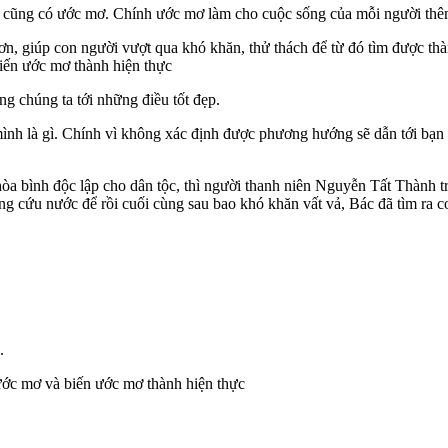
i cũng có ước mơ. Chính ước mơ làm cho cuộc sống của mỗi người thêm
hơn, giúp con người vượt qua khó khăn, thử thách để từ đó tìm được th
biến ước mơ thành hiện thực
g chúng ta tới những điều tốt đẹp.
 là gì. Chính vì không xác định được phương hướng sẽ dẫn tới bạn sẽ 
 bình độc lập cho dân tộc, thì người thanh niên Nguyễn Tất Thành t
ng cứu nước để rồi cuối cùng sau bao khó khăn vất vả, Bác đã tìm ra 
.
 ước mơ và biến ước mơ thành hiện thực