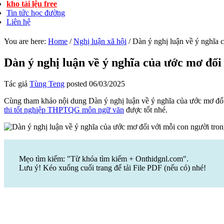
kho tài lệu free
Tin tức học đường
Liên hệ
You are here:
Home
/
Nghị luận xã hội
/
Dàn ý nghị luận về ý nghĩa 
Dàn ý nghị luận về ý nghĩa của ước mơ đối
Tác giả
Tùng Teng
posted
06/03/2025
Cùng tham khảo nội dung Dàn ý nghị luận về ý nghĩa của ước mơ đối
thi tốt nghiệp THPTQG môn ngữ văn
được tốt nhé.
Mẹo tìm kiếm: "Từ khóa tìm kiếm + Onthidgnl.com".
Lưu ý! Kéo xuống cuối trang để tải File PDF (nếu có) nhé!