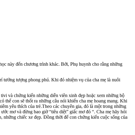
 học này đến chương trình khác. Bởi, Phụ huynh cho rằng những
trí tưởng tượng phong phú. Khi đó nhiệm vụ của cha mẹ là nuôi
 tivi và chứng kiến những diễn viên xinh đẹp hoặc xem những bộ
, có thể con sẽ thốt ra những câu nói khiến cha mẹ hoang mang. Khi
êm yêu thích của trẻ.Theo các chuyên gia, đó là một trong những
 ước mơ và đừng bao giờ “tiêu diệt” giấc mơ đó “. Cha mẹ hãy hỏi
ẹp, những chiếc xe đẹp. Đồng thời để con chứng kiến cuộc sống của