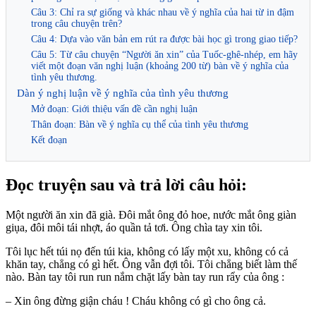
Câu 3: Chỉ ra sự giống và khác nhau về ý nghĩa của hai từ in đậm
trong câu chuyện trên?
Câu 4: Dựa vào văn bản em rút ra được bài học gì trong giao tiếp?
Câu 5: Từ câu chuyện “Người ăn xin” của Tuốc-ghê-nhép, em hãy
viết một đoạn văn nghị luận (khoảng 200 từ) bàn về ý nghĩa của
tình yêu thương.
Dàn ý nghị luận về ý nghĩa của tình yêu thương
Mở đoạn: Giới thiệu vấn đề cần nghị luận
Thân đoạn: Bàn về ý nghĩa cụ thể của tình yêu thương
Kết đoạn
Đọc truyện sau và trả lời câu hỏi:
Một người ăn xin đã già. Đôi mắt ông đỏ hoe, nước mắt ông giàn
giụa, đôi môi tái nhợt, áo quần tả tơi. Ông chìa tay xin tôi.
Tôi lục hết túi nọ đến túi kia, không có lấy một xu, không có cả
khăn tay, chẳng có gì hết. Ông vẫn đợi tôi. Tôi chẳng biết làm thế
nào. Bàn tay tôi run run nắm chặt lấy bàn tay run rẩy của ông :
– Xin ông đừng giận cháu ! Cháu không có gì cho ông cả.