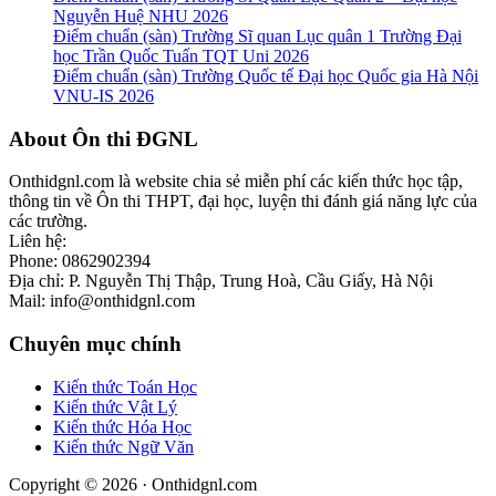
Nguyễn Huệ NHU 2026
Điểm chuẩn (sàn) Trường Sĩ quan Lục quân 1 Trường Đại
học Trần Quốc Tuấn TQT Uni 2026
Điểm chuẩn (sàn) Trường Quốc tế Đại học Quốc gia Hà Nội
VNU-IS 2026
Footer
About Ôn thi ĐGNL
Onthidgnl.com là website chia sẻ miễn phí các kiến thức học tập,
thông tin về Ôn thi THPT, đại học, luyện thi đánh giá năng lực của
các trường.
Liên hệ:
Phone: 0862902394
Địa chỉ: P. Nguyễn Thị Thập, Trung Hoà, Cầu Giấy, Hà Nội
Mail: info@onthidgnl.com
Chuyên mục chính
Kiến thức Toán Học
Kiến thức Vật Lý
Kiến thức Hóa Học
Kiến thức Ngữ Văn
Copyright © 2026 · Onthidgnl.com