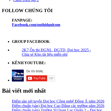
FOLLOW CHÚNG TÔI
FANPAGE:
Facebook.com/onthidgnlcom
GROUP FACEBOOK
2K7 Ôn thi ĐGNL, ĐGTD, Đại học 2025 -
Chia sẻ Kho tài liệu miễn phí
KÊNH YOUTUBE:
Bài viết mới nhất
Điểm sàn xét tuyển Đại học Công nghệ Đông Á năm 2026
Điểm chuẩn (sàn) Đại học Cao Đẳng các trường năm 2026
Điểm chuẩn (sàn) Trường Sĩ Quan Lục Quân 2 – Đại học