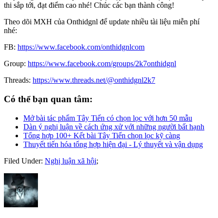
thi sắp tới, đạt điểm cao nhé! Chúc các bạn thành công!
Theo dõi MXH của Onthidgnl để update nhiều tài liệu miễn phí
nhé:
FB:
https://www.facebook.com/onthidgnlcom
Group:
https://www.facebook.com/groups/2k7onthidgnl
Threads:
https://www.threads.net/@onthidgnl2k7
Có thể bạn quan tâm:
Mở bài tác phẩm Tây Tiến có chọn lọc với hơn 50 mẫu
Dàn ý nghị luận về cách ứng xử với những người bất hạnh
Tổng hợp 100+ Kết bài Tây Tiến chọn lọc kỹ càng
Thuyết tiến hóa tổng hợp hiện đại - Lý thuyết và vận dụng
Filed Under:
Nghị luận xã hội
;