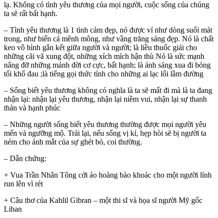
lạ. Không có tình yêu thương của mọi người, cuộc sống của chúng
ta sẽ rất bất hạnh.
– Tình yêu thương là 1 tình cảm đẹp, nó được ví như dòng suối mát
trong, như biển cả mênh mông, như vầng trăng sáng đẹp. Nó là chất
keo vô hình gắn kết giữa người và người; là liều thuốc giải cho
những cãi vã xung đột, những xích mích hận thù Nó là sức mạnh
nâng đỡ những mảnh đời cơ cực, bất hạnh; là ánh sáng xua đi bóng
tối khổ đau ;là tiếng gọi thức tỉnh cho những ai lạc lối lầm đường
– Sống biết yêu thương không có nghĩa là ta sẽ mất đi mà là ta đang
nhận lại: nhận lại yêu thương, nhận lại niềm vui, nhận lại sự thanh
thản và hạnh phúc
– Những người sống biết yêu thương thường được mọi người yêu
mến và ngưỡng mộ. Trái lại, nếu sống vị kỉ, hẹp hòi sẽ bị người ta
ném cho ánh mắt của sự ghét bỏ, coi thường.
– Dẫn chứng:
+ Vua Trần Nhân Tông cởi áo hoàng bào khoác cho một người lính
run lên vì rét
+ Câu thơ của Kahlil Gibran – một thi sĩ và họa sĩ người Mỹ gốc
Liban