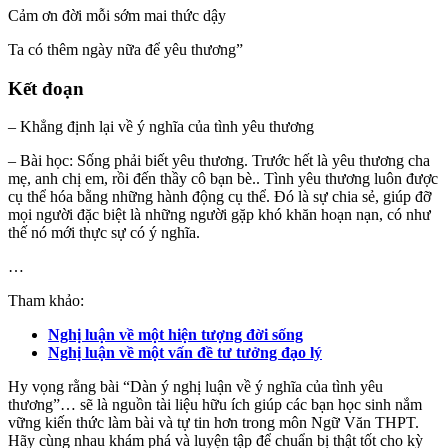
Cảm ơn đời mỗi sớm mai thức dậy
Ta có thêm ngày nữa để yêu thương”
Kết đoạn
– Khẳng định lại về ý nghĩa của tình yêu thương
– Bài học: Sống phải biết yêu thương. Trước hết là yêu thương cha
mẹ, anh chị em, rồi đến thầy cô bạn bè.. Tình yêu thương luôn được
cụ thể hóa bằng những hành động cụ thể. Đó là sự chia sẻ, giúp đỡ
mọi người đặc biệt là những người gặp khó khăn hoạn nạn, có như
thế nó mới thực sự có ý nghĩa.
…
Tham khảo:
Nghị luận về một hiện tượng đời sống
Nghị luận về một vấn đề tư tưởng đạo lý
Hy vọng rằng bài “Dàn ý nghị luận về ý nghĩa của tình yêu
thương”… sẽ là nguồn tài liệu hữu ích giúp các bạn học sinh nắm
vững kiến thức làm bài và tự tin hơn trong môn Ngữ Văn THPT.
Hãy cùng nhau khám phá và luyện tập để chuẩn bị thật tốt cho kỳ