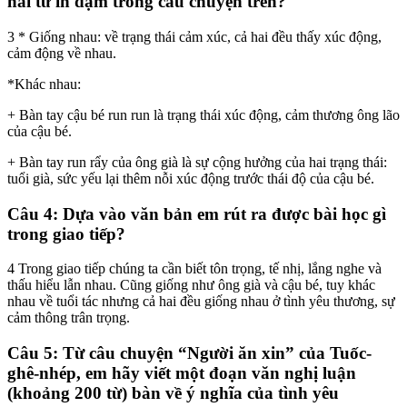
hai từ in đậm trong câu chuyện trên?
3 * Giống nhau: về trạng thái cảm xúc, cả hai đều thấy xúc động,
cảm động về nhau.
*Khác nhau:
+ Bàn tay cậu bé run run là trạng thái xúc động, cảm thương ông lão
của cậu bé.
+ Bàn tay run rẩy của ông già là sự cộng hưởng của hai trạng thái:
tuổi già, sức yếu lại thêm nỗi xúc động trước thái độ của cậu bé.
Câu 4: Dựa vào văn bản em rút ra được bài học gì
trong giao tiếp?
4 Trong giao tiếp chúng ta cần biết tôn trọng, tế nhị, lắng nghe và
thấu hiểu lẫn nhau. Cũng giống như ông già và cậu bé, tuy khác
nhau về tuổi tác nhưng cả hai đều giống nhau ở tình yêu thương, sự
cảm thông trân trọng.
Câu 5: Từ câu chuyện “Người ăn xin” của Tuốc-
ghê-nhép, em hãy viết một đoạn văn nghị luận
(khoảng 200 từ) bàn về ý nghĩa của tình yêu