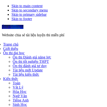
Skip to main content
Skip to secondary menu
Skip to primary sidebar
Skip to footer
Ôn thi ĐGNL
Website chia sẻ tài liệu luyện thi miễn phí
Trang chủ
Giới thiệu
Ôn thi đại học
Ôn thi Đánh giá năng lực
Ôn thi tốt nghiệp THPT
Ôn thi đánh giá tư duy
Tài liệu mới Update
Tài liệu kiến thức
Kiến thức
Toán
Vật Lý
Hóa Học
Ngữ Văn
Tiếng Anh
Sinh Học