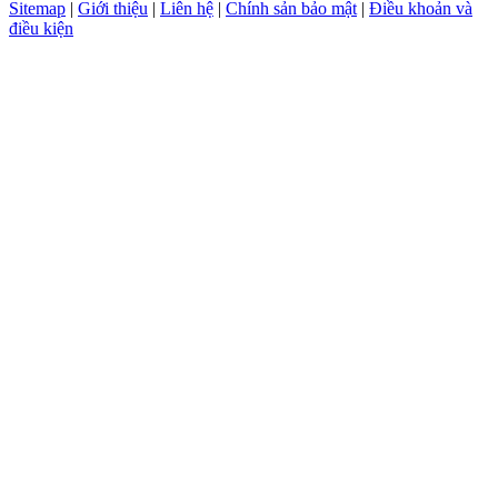
Sitemap
|
Giới thiệu
|
Liên hệ
|
Chính sản bảo mật
|
Điều khoản và
điều kiện