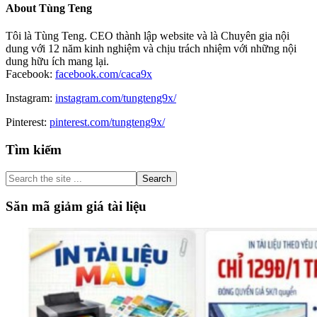
About
Tùng Teng
Tôi là Tùng Teng. CEO thành lập website và là Chuyên gia nội
dung với 12 năm kinh nghiệm và chịu trách nhiệm với những nội
dung hữu ích mang lại.
Facebook:
facebook.com/caca9x
Instagram:
instagram.com/tungteng9x/
Pinterest:
pinterest.com/tungteng9x/
Primary
Tìm kiếm
Sidebar
Search
the
site
Săn mã giảm giá tài liệu
...