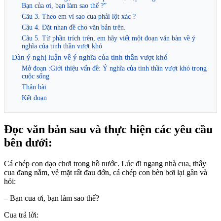
Bạn của ơi, bạn làm sao thế ?”
Câu 3. Theo em vì sao cua phải lột xác ?
Câu 4. Đặt nhan đề cho văn bản trên.
Câu 5. Từ phần trích trên, em hãy viết một đoạn văn bàn về ý
nghĩa của tinh thần vượt khó
Dàn ý nghị luận về ý nghĩa của tinh thần vượt khó
Mở đoạn :Giới thiệu vấn đề: Ý nghĩa của tinh thần vượt khó trong
cuộc sống
Thân bài
Kết đoạn
Đọc văn bản sau và thực hiện các yêu cầu
bên dưới:
Cá chép con dạo chơi trong hồ nước. Lúc đi ngang nhà cua, thấy
cua đang nằm, vẻ mặt rất đau đớn, cá chép con bèn bơi lại gần và
hỏi:
– Bạn cua ơi, bạn làm sao thế?
Cua trả lời: