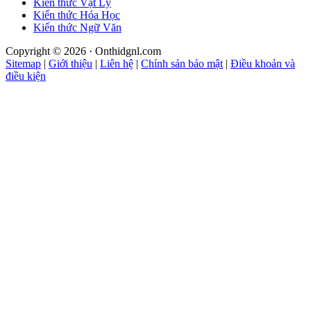
Kiến thức Vật Lý
Kiến thức Hóa Học
Kiến thức Ngữ Văn
Copyright © 2026 · Onthidgnl.com
Sitemap
|
Giới thiệu
|
Liên hệ
|
Chính sản bảo mật
|
Điều khoản và
điều kiện