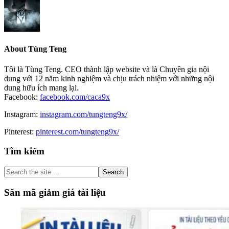
About
Tùng Teng
Tôi là Tùng Teng. CEO thành lập website và là Chuyên gia nội
dung với 12 năm kinh nghiệm và chịu trách nhiệm với những nội
dung hữu ích mang lại.
Facebook:
facebook.com/caca9x
Instagram:
instagram.com/tungteng9x/
Pinterest:
pinterest.com/tungteng9x/
Primary
Tìm kiếm
Sidebar
Search
the
site
Săn mã giảm giá tài liệu
...