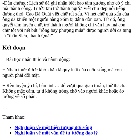
-Dẫn chứng : Lịch sử đã ghi nhận biết bao tấm gương nhờ có ý chí
mà thành công. Trước khi trở thành người viết chữ đẹp nổi tiếng
đương thời, Cao Bá Quát viết chữ rất xấu. Vì nét chữ quá xấu của
ông đã khiến một người hàng xóm bị đánh đòn oan. Từ đó, ông
quyết tâm luyện chữ, trở thành người không chỉ văn hay mà còn
chữ tốt với nét bút “rồng bay phượng múa” được người đời ca tụng
là “thần Siêu, thánh Quát”.
Kết đoạn
– Bài học nhận thức và hành động:
+ Nhận thức được khó khăn là quy luật của cuộc sống mà con
người phải đối mặt.
+ Rèn luyện ý chí, bản lĩnh… để vượt qua gian truân, thử thách.
Không mặc cảm, tự ti không trông chờ vào người khác hoặc ảo
tưởng về số phận.
…
Tham khảo:
Nghị luận về một hiện tượng đời sống
Nghị luận về một vấn đề tư tưởng đạo lý