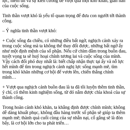
lực, niềm tin và sự kiên cường để vượt qua mọi khó khăn, gian nan
của cuộc sống.
Tinh thần vượt khó là yếu tố quan trọng để đưa con người tới thành
công.
– Ý nghĩa tinh thần vượt khó:
+ Cuộc sống đa chiều, có những điều bất ngờ, nghịch cảnh xảy ra
trong cuộc sống mà ta không thể thay đổi được, những bất ngờ ấy
như một định mệnh của số phận. Nếu cứ chìm đắm trong buồn đau,
tuyệt vọng ta sẽ huỷ hoại chính tương lai và cuộc sống của mình.
Vậy cách đối phó duy nhất là: biết chấp nhận thực tại ấy và nỗ lực
hết mình để tìm trong nghịch cảnh nghị lực sống mạnh mẽ, tìm
trong khó khăn những cơ hội để vươn lên, chiến thắng chính
mình…
+ Vượt qua nghịch cảnh buồn đau là ta đã tôi luyện thêm tinh thần,
ý chí, có thêm kinh nghiệm sống, từ đó nắm được chìa khoá của sự
thành công.
Trong hoàn cảnh khó khăn, ta khẳng định được chính mình; không
dễ dàng khuất phục, không đầu hàng trước số phận sẽ giúp ta thêm
mạnh mẽ; thành quả cuối cùng của sự nhẫn nại, cố gắng sẽ là đòn
bẩy, là cơ hội lớn cho ta phát triển…