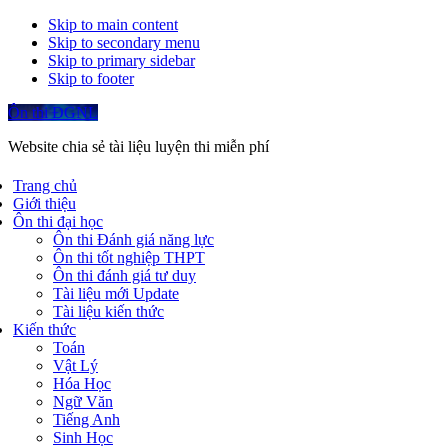
Skip to main content
Skip to secondary menu
Skip to primary sidebar
Skip to footer
Ôn thi ĐGNL
Website chia sẻ tài liệu luyện thi miễn phí
Trang chủ
Giới thiệu
Ôn thi đại học
Ôn thi Đánh giá năng lực
Ôn thi tốt nghiệp THPT
Ôn thi đánh giá tư duy
Tài liệu mới Update
Tài liệu kiến thức
Kiến thức
Toán
Vật Lý
Hóa Học
Ngữ Văn
Tiếng Anh
Sinh Học