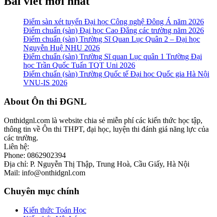
Bài viết mới nhất
Điểm sàn xét tuyển Đại học Công nghệ Đông Á năm 2026
Điểm chuẩn (sàn) Đại học Cao Đẳng các trường năm 2026
Điểm chuẩn (sàn) Trường Sĩ Quan Lục Quân 2 – Đại học
Nguyễn Huệ NHU 2026
Điểm chuẩn (sàn) Trường Sĩ quan Lục quân 1 Trường Đại
học Trần Quốc Tuấn TQT Uni 2026
Điểm chuẩn (sàn) Trường Quốc tế Đại học Quốc gia Hà Nội
VNU-IS 2026
Footer
About Ôn thi ĐGNL
Onthidgnl.com là website chia sẻ miễn phí các kiến thức học tập,
thông tin về Ôn thi THPT, đại học, luyện thi đánh giá năng lực của
các trường.
Liên hệ:
Phone: 0862902394
Địa chỉ: P. Nguyễn Thị Thập, Trung Hoà, Cầu Giấy, Hà Nội
Mail: info@onthidgnl.com
Chuyên mục chính
Kiến thức Toán Học