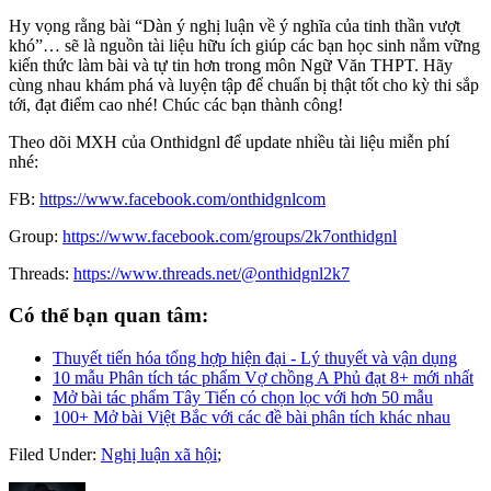
Hy vọng rằng bài “Dàn ý nghị luận về ý nghĩa của tinh thần vượt
khó”… sẽ là nguồn tài liệu hữu ích giúp các bạn học sinh nắm vững
kiến thức làm bài và tự tin hơn trong môn Ngữ Văn THPT. Hãy
cùng nhau khám phá và luyện tập để chuẩn bị thật tốt cho kỳ thi sắp
tới, đạt điểm cao nhé! Chúc các bạn thành công!
Theo dõi MXH của Onthidgnl để update nhiều tài liệu miễn phí
nhé:
FB:
https://www.facebook.com/onthidgnlcom
Group:
https://www.facebook.com/groups/2k7onthidgnl
Threads:
https://www.threads.net/@onthidgnl2k7
Có thể bạn quan tâm:
Thuyết tiến hóa tổng hợp hiện đại - Lý thuyết và vận dụng
10 mẫu Phân tích tác phẩm Vợ chồng A Phủ đạt 8+ mới nhất
Mở bài tác phẩm Tây Tiến có chọn lọc với hơn 50 mẫu
100+ Mở bài Việt Bắc với các đề bài phân tích khác nhau
Filed Under:
Nghị luận xã hội
;