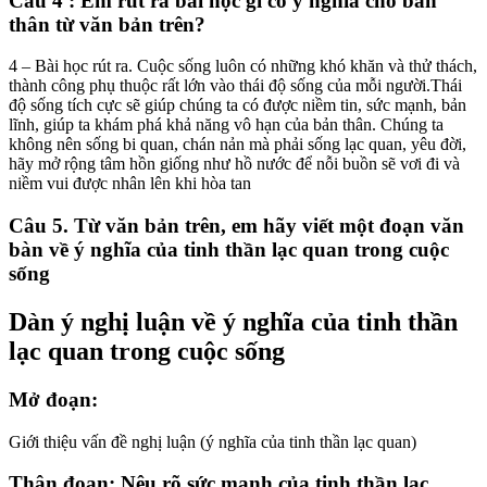
Câu 4 : Em rút ra bài học gì có ý nghĩa cho bản
thân từ văn bản trên?
4 – Bài học rút ra. Cuộc sống luôn có những khó khăn và thử thách,
thành công phụ thuộc rất lớn vào thái độ sống của mỗi người.Thái
độ sống tích cực sẽ giúp chúng ta có được niềm tin, sức mạnh, bản
lĩnh, giúp ta khám phá khả năng vô hạn của bản thân. Chúng ta
không nên sống bi quan, chán nản mà phải sống lạc quan, yêu đời,
hãy mở rộng tâm hồn giống như hồ nước để nỗi buồn sẽ vơi đi và
niềm vui được nhân lên khi hòa tan
Câu 5. Từ văn bản trên, em hãy viết một đoạn văn
bàn về ý nghĩa của tinh thần lạc quan trong cuộc
sống
Dàn ý nghị luận về ý nghĩa của tinh thần
lạc quan trong cuộc sống
Mở đoạn:
Giới thiệu vấn đề nghị luận (ý nghĩa của tinh thần lạc quan)
Thân đoạn: Nêu rõ sức mạnh của tinh thần lạc