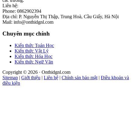
các trường.
Liên hệ:
Phone: 0862902394
Địa chỉ: P. Nguyễn Thị Thập, Trung Hoà, Cầu Giấy, Hà Nội
Mail: info@onthidgnl.com
Chuyên mục chính
Kiến thức Toán Học
Kiến thức Vật Lý
Kiến thức Hóa Học
Kiến thức Ngữ Văn
Copyright © 2026 · Onthidgnl.com
Sitemap
|
Giới thiệu
|
Liên hệ
|
Chính sản bảo mật
|
Điều khoản và
điều kiện