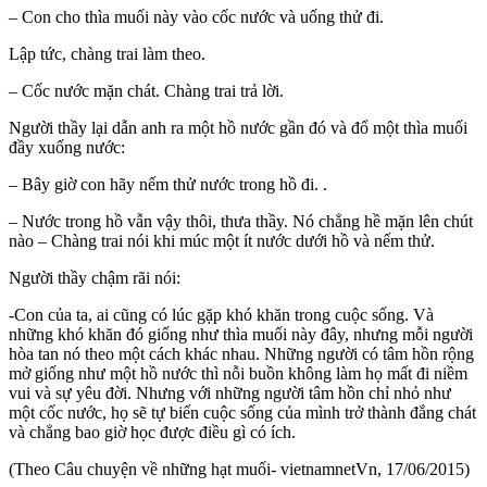
– Con cho thìa muối này vào cốc nước và uống thử đi.
Lập tức, chàng trai làm theo.
– Cốc nước mặn chát. Chàng trai trả lời.
Người thầy lại dẫn anh ra một hồ nước gần đó và đổ một thìa muối
đầy xuống nước:
– Bây giờ con hãy nếm thử nước trong hồ đi. .
– Nước trong hồ vẫn vậy thôi, thưa thầy. Nó chẳng hề mặn lên chút
nào – Chàng trai nói khi múc một ít nước dưới hồ và nếm thử.
Người thầy chậm rãi nói:
-Con của ta, ai cũng có lúc gặp khó khăn trong cuộc sống. Và
những khó khăn đó giống như thìa muối này đây, nhưng mỗi người
hòa tan nó theo một cách khác nhau. Những người có tâm hồn rộng
mở giống như một hồ nước thì nỗi buồn không làm họ mất đi niềm
vui và sự yêu đời. Nhưng với những người tâm hồn chỉ nhỏ như
một cốc nước, họ sẽ tự biến cuộc sống của mình trở thành đắng chát
và chẳng bao giờ học được điều gì có ích.
(Theo Câu chuyện về những hạt muối- vietnamnetVn, 17/06/2015)