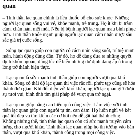
quan
– Tinh thần lạc quan chính là liều thuốc bổ cho sức khỏe. Những
người lạc quan sống vui vẻ, khỏe mạnh, trẻ trung. Họ ít khi bị trầm
cảm, chán nản, mệt mỏi. Nếu bị bệnh người lạc quan mau bình phục
hơn. Tinh thần khỏe mạnh giúp người lạc quan cảm nhận được sâu
sắc giá trị cuộc sống.
– Sống lạc quan giúp con người có cách nhìn sáng suốt, trí tuệ minh
mẫn, hành động đúng đắn. Từ đó, họ dễ dàng đưa ra những quyết
định khôn ngoan, đúng lúc để biến những dự định đang ấp ủ trong
lòng trở thành hiện thực.
– Lạc quan là sức mạnh tinh thần giúp con người vượt qua khó
khăn. Sống có thái độ lạc quan thì việc rắc rối, phức tạp cũng sẽ hóa
thành đơn gian. Khi đối diện với khó khăn, người lạc quan giữ được
sự tươi vui, bình tĩnh tìm giải pháp để vượt qua trở ngại.
– Lạc quan giúp nâng cao hiệu quả công việc. Làm việc với tinh
thần lạc quan giúp con người tự tin, can đảm. Họ luôn nghĩ về kết
quả tốt đẹp và tìm kiếm các cơ hội nên dễ gặt hái thành công.
Không những thế, tinh thần lạc quan còn có sức mạnh truyền cảm
hứng cho người khác. Tinh thần lạc quan giúp họ tin tưởng vào bản
thân, vượt qua khó khăn, thành công trong mọi công việc.