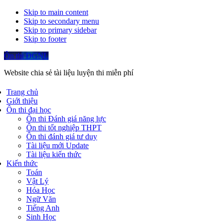
Skip to main content
Skip to secondary menu
Skip to primary sidebar
Skip to footer
Ôn thi ĐGNL
Website chia sẻ tài liệu luyện thi miễn phí
Trang chủ
Giới thiệu
Ôn thi đại học
Ôn thi Đánh giá năng lực
Ôn thi tốt nghiệp THPT
Ôn thi đánh giá tư duy
Tài liệu mới Update
Tài liệu kiến thức
Kiến thức
Toán
Vật Lý
Hóa Học
Ngữ Văn
Tiếng Anh
Sinh Học