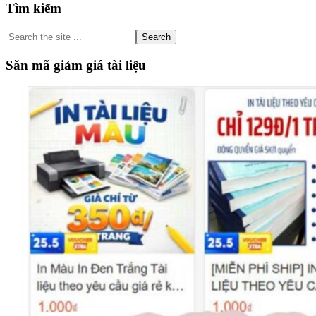
Primary
Tìm kiếm
Sidebar
Search
the
site
Săn mã giảm giá tài liệu
...