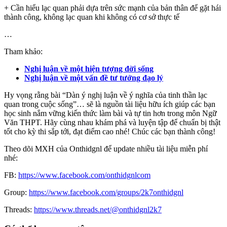
+ Cần hiểu lạc quan phải dựa trên sức mạnh của bản thân để gặt hái
thành công, không lạc quan khi không có cơ sở thực tế
…
Tham khảo:
Nghị luận về một hiện tượng đời sống
Nghị luận về một vấn đề tư tưởng đạo lý
Hy vọng rằng bài “Dàn ý nghị luận về ý nghĩa của tinh thần lạc
quan trong cuộc sống”… sẽ là nguồn tài liệu hữu ích giúp các bạn
học sinh nắm vững kiến thức làm bài và tự tin hơn trong môn Ngữ
Văn THPT. Hãy cùng nhau khám phá và luyện tập để chuẩn bị thật
tốt cho kỳ thi sắp tới, đạt điểm cao nhé! Chúc các bạn thành công!
Theo dõi MXH của Onthidgnl để update nhiều tài liệu miễn phí
nhé:
FB:
https://www.facebook.com/onthidgnlcom
Group:
https://www.facebook.com/groups/2k7onthidgnl
Threads:
https://www.threads.net/@onthidgnl2k7