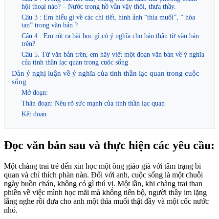
hội thoại nào? – Nước trong hồ vẫn vậy thôi, thưa thầy.
Câu 3 : Em hiểu gì về các chi tiết, hình ảnh “thìa muối”, “ hòa
tan” trong văn bản ?
Câu 4 : Em rút ra bài học gì có ý nghĩa cho bản thân từ văn bản
trên?
Câu 5. Từ văn bản trên, em hãy viết một đoạn văn bàn về ý nghĩa
của tinh thần lạc quan trong cuộc sống
Dàn ý nghị luận về ý nghĩa của tinh thần lạc quan trong cuộc
sống
Mở đoạn:
Thân đoạn: Nêu rõ sức mạnh của tinh thần lạc quan
Kết đoạn
Đọc văn bản sau và thực hiện các yêu cầu:
Một chàng trai trẻ đến xin học một ông giáo già với tâm trạng bi
quan và chỉ thích phàn nàn. Đối với anh, cuộc sống là một chuỗi
ngày buồn chán, không có gì thú vị. Một lần, khi chàng trai than
phiền về việc mình học mãi mà không tiến bộ, người thầy im lặng
lắng nghe rồi đưa cho anh một thìa muối thật đầy và một cốc nước
nhỏ.