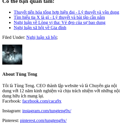
Có thể bạn quan tâm:
Thuyết tiến hóa tổng hợp hiện đại - Lý thuyết và vận dụng
Tìm hiểu tia X là gì - Lý thuyết và bài tập cần nắm
Nghị luận về Lòng vị tha: Vẻ đẹp của sự bao dung
Nghị luận xã hội về Gia đình
Filed Under:
Nghị luận xã hội
;
About
Tùng Teng
Tôi là Tùng Teng. CEO thành lập website và là Chuyên gia nội
dung với 12 năm kinh nghiệm và chịu trách nhiệm với những nội
dung hữu ích mang lại.
Facebook:
facebook.com/caca9x
Instagram:
instagram.com/tungteng9x/
Pinterest:
pinterest.com/tungteng9x/