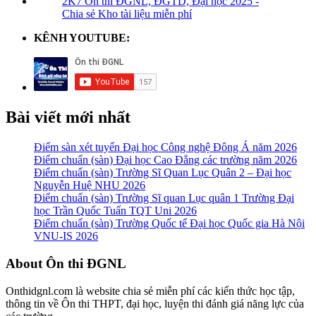
2K7 Ôn thi ĐGNL, ĐGTD, Đại học 2025 -
Chia sẻ Kho tài liệu miễn phí
KÊNH YOUTUBE:
Bài viết mới nhất
Điểm sàn xét tuyển Đại học Công nghệ Đông Á năm 2026
Điểm chuẩn (sàn) Đại học Cao Đẳng các trường năm 2026
Điểm chuẩn (sàn) Trường Sĩ Quan Lục Quân 2 – Đại học
Nguyễn Huệ NHU 2026
Điểm chuẩn (sàn) Trường Sĩ quan Lục quân 1 Trường Đại
học Trần Quốc Tuấn TQT Uni 2026
Điểm chuẩn (sàn) Trường Quốc tế Đại học Quốc gia Hà Nội
VNU-IS 2026
Footer
About Ôn thi ĐGNL
Onthidgnl.com là website chia sẻ miễn phí các kiến thức học tập,
thông tin về Ôn thi THPT, đại học, luyện thi đánh giá năng lực của