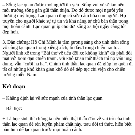
– Sống lạc quan được mọi người tin yêu. Sống vui vẻ sẽ tạo nên
môi trường sống gần gũi thân thiện. Do đó được mọi người yêu
thương quý trọng. Lạc quan cũng có sức cảm hóa con người. Họ
truyền cho người khác sự tự tin và khả năng tự chủ bản thân trong
mọi hoàn cảnh. Lạc quan giúp cho đời sống xã hội ngày càng tốt
đẹp hơn.
3. Dẫn chứng: Hồ Chí Minh là tấm gương sáng cho tinh thần sống
vô cùng lạc quan trong xiềng xích, tù đày.Trong chiến tranh…
Người lính xế trong “Bài thơ về tiểu đội xe không kính” dù phải đối
mặt với bom đạn chiến tranh, với khó khăn thử thách thì họ vẫn ung
dung, vẫn “cười ha ha”. Chính tinh thần lạc quan đã giúp họ quên đi
tất cả những khó khăn gian khổ đó để tiếp tục chi viện cho chiến
trường miền Nam.
Kết đoạn
– Khẳng định lại về sức mạnh của tinh thần lạc quan
– Bài học:
+ Là học sinh thì chúng ta nên hiểu thật thấu đáo về vai trò của tinh
thần lạc quan để rèn luyện phẩm chất này, trau dồi tri thức, hiểu biết,
bản lĩnh để lạc quan trước mọi hoàn cảnh.