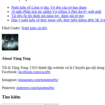
Nghị luận về Lòng vị tha: Vẻ đẹp của sự bao dung
10 mẫu Phân tích tác phẩm Vợ chồng A Phủ đạt 8+ mới nhất
Tài liệu ôn thi đánh giá năng lực, đánh giá tư duy
Dàn ý nghị luận về thực trạng việc thực hiện thông điệp 5K ở 
Filed Under:
Nghị luận xã hội
;
About
Tùng Teng
Tôi là Tùng Teng. CEO thành lập website và là Chuyên gia nội dung 
Facebook:
facebook.com/caca9x
Instagram:
instagram.com/tungteng9x/
Pinterest:
pinterest.com/tungteng9x/
Primary
Tìm kiếm
Sidebar