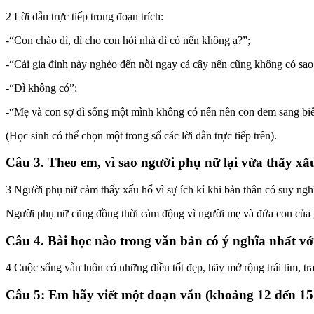
2 Lời dẫn trực tiếp trong đoạn trích:
-“Con chào dì, dì cho con hỏi nhà dì có nến không ạ?”;
-“Cái gia đình này nghèo đến nỗi ngay cả cây nến cũng không có sao. 
-“Dì không có”;
-“Mẹ và con sợ dì sống một mình không có nến nên con đem sang biếu
(Học sinh có thể chọn một trong số các lời dẫn trực tiếp trên).
Câu 3. Theo em, vì sao người phụ nữ lại vừa thấy x
3 Người phụ nữ cảm thấy xấu hổ vì sự ích kỉ khi bản thân có suy ngh
Người phụ nữ cũng đồng thời cảm động vì người mẹ và đứa con của gi
Câu 4. Bài học nào trong văn bản có ý nghĩa nhất vớ
4 Cuộc sống vẫn luôn có những điều tốt đẹp, hãy mở rộng trái tim, tr
Câu 5: Em hãy viết một đoạn văn (khoảng 12 đến 15 d