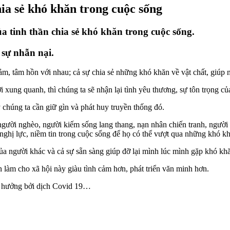
hia sẻ khó khăn trong cuộc sống
a tinh thần chia sẻ khó khăn trong cuộc sống.
 sự nhẫn nại.
 cảm, tâm hồn với nhau; cả sự chia sẻ những khó khăn về vật chất, giú
 xung quanh, thì chúng ta sẽ nhận lại tình yêu thương, sự tôn trọng củ
 chúng ta cần giữ gìn và phát huy truyền thống đó.
gười nghèo, người kiếm sống lang thang, nạn nhân chiến tranh, người k
ghị lực, niềm tin trong cuộc sống để họ có thể vượt qua những khó kh
 của người khác và cả sự sẵn sàng giúp đỡ lại mình lúc mình gặp khó kh
 làm cho xã hội này giàu tình cảm hơn, phát triển văn minh hơn.
nh hưởng bởi dịch Covid 19…