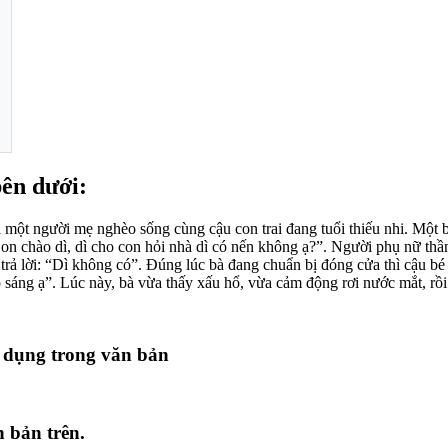
bên dưới:
t người mẹ nghèo sống cùng cậu con trai đang tuổi thiếu nhi. Một buổi
Con chào dì, dì cho con hỏi nhà dì có nến không ạ?”. Người phụ nữ th
 trả lời: “Dì không có”. Đúng lúc bà đang chuẩn bị đóng cửa thì cậu bé 
sáng ạ”. Lúc này, bà vừa thấy xấu hổ, vừa cảm động rơi nước mắt, rồi 
ử dụng trong văn bản
n bản trên.