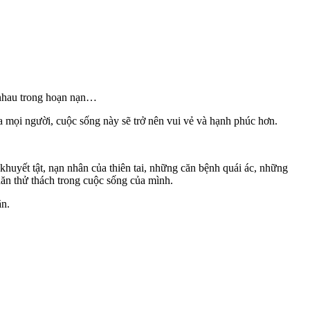
p nhau trong hoạn nạn…
a mọi người, cuộc sống này sẽ trở nên vui vẻ và hạnh phúc hơn.
huyết tật, nạn nhân của thiên tai, những căn bệnh quái ác, những
ăn thử thách trong cuộc sống của mình.
ăn.