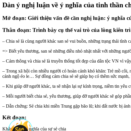
Dàn ý nghị luận về ý nghĩa của tinh thần c
Mở đoạn: Giới thiệu vấn đề cần nghị luận: ý nghĩa củ
Thân đoạn: Trình bày cụ thể vai trò của lòng kiên trì
– Chia sẻ là cùng người khác san sẻ vui buồn, những trạng thái tình
=> Biết yêu thương, san sẻ những điều nhỏ nhặt nhất với những người
– Cảm thông và chia sẻ là truyền thống tốt đẹp của dân tộc VN vì vậy
– Trong xã hội còn nhiều người có hoàn cảnh khó khăn: Trẻ mồ côi, n
cảnh ngộ éo le… Sự đồng cảm chia sẻ sẽ giúp họ có thêm sức mạnh, n
– Khi giúp đỡ người khác, ta sẽ nhận lại sự kính trọng, niềm tin yêu
– Mỗi người biết chia sẻ, yêu thương, giúp đỡ người khác sẽ góp phần
– Dẫn chứng: Sẻ chia khi miền Trung gặp bão lũ; khi đất nước bị ả
Kết đoạn:
Khẳng định ý nghĩa của sự sẻ chia