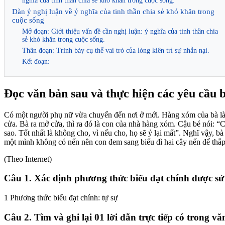
nghĩa của tinh thần chia sẻ khó khăn trong cuộc sống.
Dàn ý nghị luận về ý nghĩa của tinh thần chia sẻ khó khăn trong
cuộc sống
Mở đoạn: Giới thiệu vấn đề cần nghị luận: ý nghĩa của tinh thần chia
sẻ khó khăn trong cuộc sống.
Thân đoạn: Trình bày cụ thể vai trò của lòng kiên trì sự nhẫn nại.
Kết đoạn:
Đọc văn bản sau và thực hiện các yêu cầu 
Có một người phụ nữ vừa chuyển đến nơi ở mới. Hàng xóm của bà là mộ
cửa. Bà ra mở cửa, thì ra đó là con của nhà hàng xóm. Cậu bé nói: “
sao. Tốt nhất là không cho, vì nếu cho, họ sẽ ỷ lại mất”. Nghĩ vậy, bà
một mình không có nến nên con đem sang biếu dì hai cây nến để thắp 
(Theo Internet)
Câu 1. Xác định phương thức biểu đạt chính được s
1 Phương thức biểu đạt chính: tự sự
Câu 2. Tìm và ghi lại 01 lời dẫn trực tiếp có trong vă