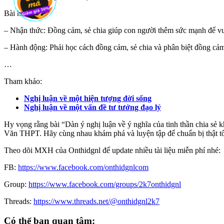
Bài học:
– Nhận thức: Đồng cảm, sẻ chia giúp con người thêm sức mạnh để vư
– Hành động: Phải học cách đồng cảm, sẻ chia và phân biệt đồng cảm
…
Tham khảo:
Nghị luận về một hiện tượng đời sống
Nghị luận về một vấn đề tư tưởng đạo lý
Hy vọng rằng bài “Dàn ý nghị luận về ý nghĩa của tinh thần chia sẻ 
Văn THPT. Hãy cùng nhau khám phá và luyện tập để chuẩn bị thật tốt
Theo dõi MXH của Onthidgnl để update nhiều tài liệu miễn phí nhé:
FB:
https://www.facebook.com/onthidgnlcom
Group:
https://www.facebook.com/groups/2k7onthidgnl
Threads:
https://www.threads.net/@onthidgnl2k7
Có thể bạn quan tâm: