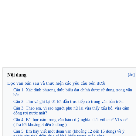
Nội dung
[ẩn]
Đọc văn bản sau và thực hiện các yêu cầu bên dưới:
Câu 1. Xác định phương thức biểu đạt chính được sử dụng trong văn
bản
Câu 2. Tìm và ghi lại 01 lời dẫn trực tiếp có trong văn bản trên.
Câu 3. Theo em, vì sao người phụ nữ lại vừa thấy xấu hổ, vừa cảm
động rơi nước måt?
Câu 4. Bài học nào trong văn bản có ý nghĩa nhất với em? Vì sao?
(Trả lời khoảng 3 đến 5 dòng )
Câu 5: Em hãy viết một đoạn văn (khoảng 12 đến 15 dòng) về ý