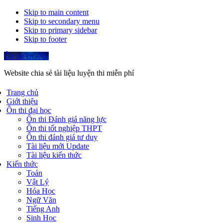
Skip to main content
Skip to secondary menu
Skip to primary sidebar
Skip to footer
Ôn thi ĐGNL
Website chia sẻ tài liệu luyện thi miễn phí
Trang chủ
Giới thiệu
Ôn thi đại học
Ôn thi Đánh giá năng lực
Ôn thi tốt nghiệp THPT
Ôn thi đánh giá tư duy
Tài liệu mới Update
Tài liệu kiến thức
Kiến thức
Toán
Vật Lý
Hóa Học
Ngữ Văn
Tiếng Anh
Sinh Học