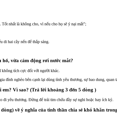
Tốt nhất là không cho, vì nếu cho họ sẽ ỷ nại mất”;
 di hai cây nến để thắp sáng.
ấu hổ, vừa cảm động rơi nước måt?
ĩ không tích cực đối với người khác.
a đình nghèo bên cạnh lại dùng tình yêu thương, sự bao dung, quan tâ
i em? Vì sao? (Trả lời khoảng 3 đến 5 dòng )
ao đi yêu thương. Đừng để trái tim chứa đầy sự nghi hoặc hay ích kỷ.
òng) về ý nghĩa của tinh thần chia sẻ khó khăn trong