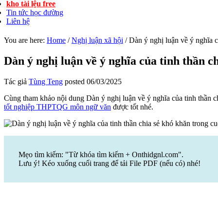
kho tài lệu free
Tin tức học đường
Liên hệ
You are here:
Home
/
Nghị luận xã hội
/
Dàn ý nghị luận về ý nghĩa c
Dàn ý nghị luận về ý nghĩa của tinh thần c
Tác giả
Tùng Teng
posted
06/03/2025
Cùng tham khảo nội dung Dàn ý nghị luận về ý nghĩa của tinh thần c
tốt nghiệp THPTQG môn ngữ văn
được tốt nhé.
Mẹo tìm kiếm: "Từ khóa tìm kiếm + Onthidgnl.com".
Lưu ý! Kéo xuống cuối trang để tải File PDF (nếu có) nhé!