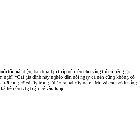
 tối mất điện, bà chưa kịp thắp nến lên cho sáng thì có tiếng gõ
ầm nghĩ: “Cái gia đình này nghèo đến nỗi ngay cả nến cũng không có
cười rạng rỡ và lấy trong túi áo ra hai cây nến: “Mẹ và con sợ dì sống
bà liền ôm chặt cậu bé vào lòng.