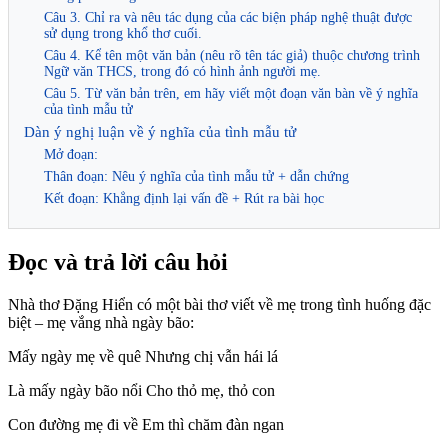
Câu 3. Chỉ ra và nêu tác dụng của các biện pháp nghệ thuật được
sử dụng trong khổ thơ cuối.
Câu 4. Kể tên một văn bản (nêu rõ tên tác giả) thuộc chương trình
Ngữ văn THCS, trong đó có hình ảnh người mẹ.
Câu 5. Từ văn bản trên, em hãy viết một đoạn văn bàn về ý nghĩa
của tình mẫu tử
Dàn ý nghị luận về ý nghĩa của tình mẫu tử
Mở đoạn:
Thân đoạn: Nêu ý nghĩa của tình mẫu tử + dẫn chứng
Kết đoạn: Khẳng định lại vấn đề + Rút ra bài học
Đọc và trả lời câu hỏi
Nhà thơ Đặng Hiển có một bài thơ viết về mẹ trong tình huống đặc
biệt – mẹ vắng nhà ngày bão:
Mấy ngày mẹ về quê Nhưng chị vẫn hái lá
Là mấy ngày bão nổi Cho thỏ mẹ, thỏ con
Con đường mẹ đi về Em thì chăm đàn ngan