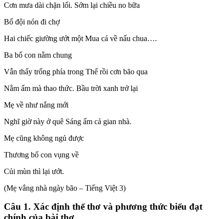
Cơn mưa dài chặn lối. Sớm lại chiều no bữa
Bố đội nón đi chợ
Hai chiếc giường ướt một Mua cá về nấu chua….
Ba bố con nằm chung
Vẫn thấy trống phía trong Thế rồi cơn bão qua
Nằm ấm mà thao thức. Bầu trời xanh trở lại
Mẹ về như nắng mới
Nghĩ giờ này ở quê Sáng ấm cả gian nhà.
Mẹ cũng không ngủ được
Thương bố con vụng về
Củi mùn thì lại ướt.
(Mẹ vắng nhà ngày bão – Tiếng Việt 3)
Câu 1. Xác định thể thơ và phương thức biểu đạt
chính của bài thơ