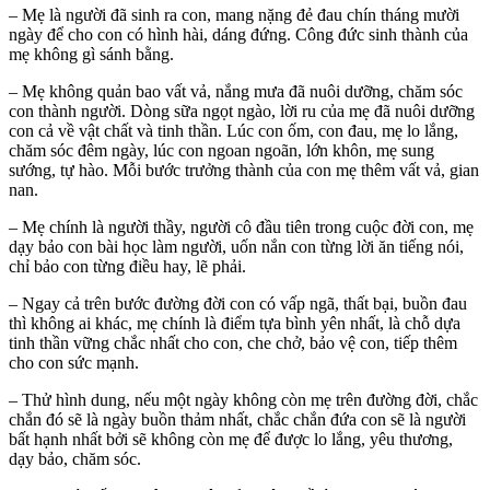
– Mẹ là người đã sinh ra con, mang nặng đẻ đau chín tháng mười
ngày để cho con có hình hài, dáng đứng. Công đức sinh thành của
mẹ không gì sánh bằng.
– Mẹ không quản bao vất vả, nắng mưa đã nuôi dưỡng, chăm sóc
con thành người. Dòng sữa ngọt ngào, lời ru của mẹ đã nuôi dưỡng
con cả về vật chất và tinh thần. Lúc con ốm, con đau, mẹ lo lắng,
chăm sóc đêm ngày, lúc con ngoan ngoãn, lớn khôn, mẹ sung
sướng, tự hào. Mỗi bước trưởng thành của con mẹ thêm vất vả, gian
nan.
– Mẹ chính là người thầy, người cô đầu tiên trong cuộc đời con, mẹ
dạy bảo con bài học làm người, uốn nắn con từng lời ăn tiếng nói,
chỉ bảo con từng điều hay, lẽ phải.
– Ngay cả trên bước đường đời con có vấp ngã, thất bại, buồn đau
thì không ai khác, mẹ chính là điểm tựa bình yên nhất, là chỗ dựa
tinh thần vững chắc nhất cho con, che chở, bảo vệ con, tiếp thêm
cho con sức mạnh.
– Thử hình dung, nếu một ngày không còn mẹ trên đường đời, chắc
chắn đó sẽ là ngày buồn thảm nhất, chắc chắn đứa con sẽ là người
bất hạnh nhất bởi sẽ không còn mẹ để được lo lắng, yêu thương,
dạy bảo, chăm sóc.