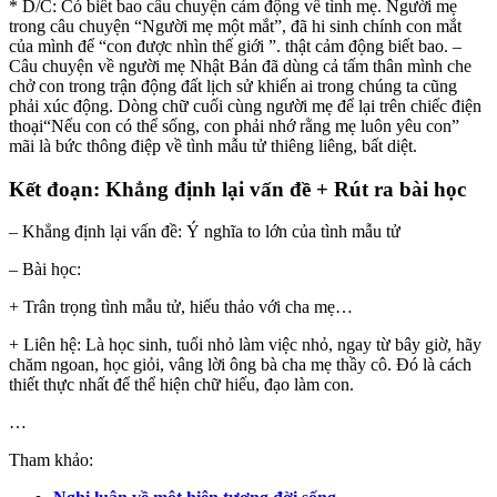
* D/C: Có biết bao câu chuyện cảm động về tình mẹ. Người mẹ
trong câu chuyện “Người mẹ một mắt”, đã hi sinh chính con mắt
của mình để “con được nhìn thế giới ”. thật cảm động biết bao. –
Câu chuyện về người mẹ Nhật Bản đã dùng cả tấm thân mình che
chở con trong trận động đất lịch sử khiến ai trong chúng ta cũng
phải xúc động. Dòng chữ cuối cùng người mẹ để lại trên chiếc điện
thoại“Nếu con có thể sống, con phải nhớ rằng mẹ luôn yêu con”
mãi là bức thông điệp về tình mẫu tử thiêng liêng, bất diệt.
Kết đoạn: Khẳng định lại vấn đề + Rút ra bài học
– Khẳng định lại vấn đề: Ý nghĩa to lớn của tình mẫu tử
– Bài học:
+ Trân trọng tình mẫu tử, hiếu thảo với cha mẹ…
+ Liên hệ: Là học sinh, tuổi nhỏ làm việc nhỏ, ngay từ bây giờ, hãy
chăm ngoan, học giỏi, vâng lời ông bà cha mẹ thầy cô. Đó là cách
thiết thực nhất để thể hiện chữ hiếu, đạo làm con.
…
Tham khảo: