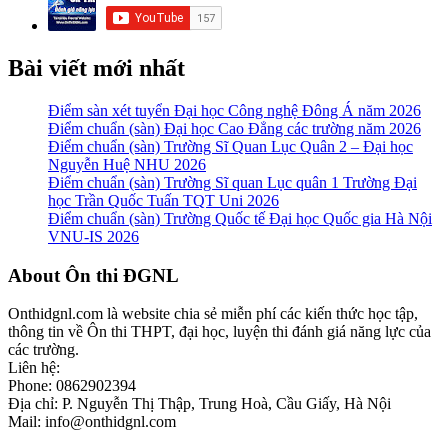
Bài viết mới nhất
Điểm sàn xét tuyển Đại học Công nghệ Đông Á năm 2026
Điểm chuẩn (sàn) Đại học Cao Đẳng các trường năm 2026
Điểm chuẩn (sàn) Trường Sĩ Quan Lục Quân 2 – Đại học
Nguyễn Huệ NHU 2026
Điểm chuẩn (sàn) Trường Sĩ quan Lục quân 1 Trường Đại
học Trần Quốc Tuấn TQT Uni 2026
Điểm chuẩn (sàn) Trường Quốc tế Đại học Quốc gia Hà Nội
VNU-IS 2026
Footer
About Ôn thi ĐGNL
Onthidgnl.com là website chia sẻ miễn phí các kiến thức học tập,
thông tin về Ôn thi THPT, đại học, luyện thi đánh giá năng lực của
các trường.
Liên hệ:
Phone: 0862902394
Địa chỉ: P. Nguyễn Thị Thập, Trung Hoà, Cầu Giấy, Hà Nội
Mail: info@onthidgnl.com