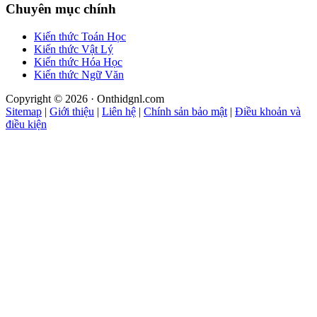
Chuyên mục chính
Kiến thức Toán Học
Kiến thức Vật Lý
Kiến thức Hóa Học
Kiến thức Ngữ Văn
Copyright © 2026 · Onthidgnl.com
Sitemap
|
Giới thiệu
|
Liên hệ
|
Chính sản bảo mật
|
Điều khoản và
điều kiện