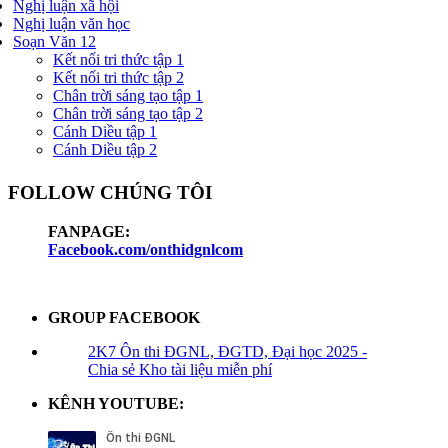
Nghị luận xã hội
Nghị luận văn học
Soạn Văn 12
Kết nối tri thức tập 1
Kết nối tri thức tập 2
Chân trời sáng tạo tập 1
Chân trời sáng tạo tập 2
Cánh Diều tập 1
Cánh Diều tập 2
FOLLOW CHÚNG TÔI
FANPAGE:
Facebook.com/onthidgnlcom
GROUP FACEBOOK
2K7 Ôn thi ĐGNL, ĐGTD, Đại học 2025 -
Chia sẻ Kho tài liệu miễn phí
KÊNH YOUTUBE: