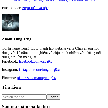
Filed Under:
Nghị luận xã hội
;
About
Tùng Teng
Tôi là Tùng Teng. CEO thành lập website và là Chuyên gia nội
dung với 12 năm kinh nghiệm và chịu trách nhiệm với những nội
dung hữu ích mang lại.
Facebook:
facebook.com/caca9x
Instagram:
instagram.com/tungteng9x/
Pinterest:
pinterest.com/tungteng9x/
Primary
Tìm kiếm
Sidebar
Search
the
site
Săn mã giảm giá tài liệu