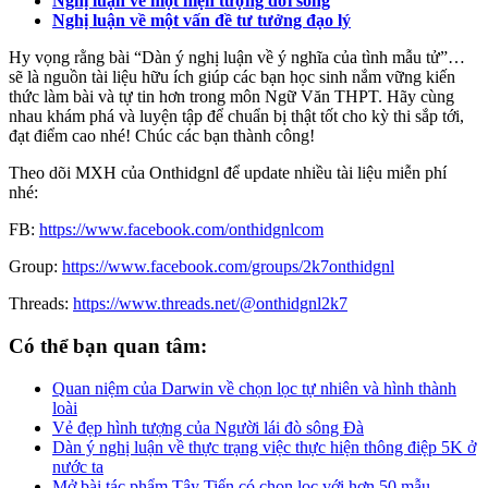
Nghị luận về một hiện tượng đời sống
Nghị luận về một vấn đề tư tưởng đạo lý
Hy vọng rằng bài “Dàn ý nghị luận về ý nghĩa của tình mẫu tử”…
sẽ là nguồn tài liệu hữu ích giúp các bạn học sinh nắm vững kiến
thức làm bài và tự tin hơn trong môn Ngữ Văn THPT. Hãy cùng
nhau khám phá và luyện tập để chuẩn bị thật tốt cho kỳ thi sắp tới,
đạt điểm cao nhé! Chúc các bạn thành công!
Theo dõi MXH của Onthidgnl để update nhiều tài liệu miễn phí
nhé:
FB:
https://www.facebook.com/onthidgnlcom
Group:
https://www.facebook.com/groups/2k7onthidgnl
Threads:
https://www.threads.net/@onthidgnl2k7
Có thể bạn quan tâm:
Quan niệm của Darwin về chọn lọc tự nhiên và hình thành
loài
Vẻ đẹp hình tượng của Người lái đò sông Đà
Dàn ý nghị luận về thực trạng việc thực hiện thông điệp 5K ở
nước ta
Mở bài tác phẩm Tây Tiến có chọn lọc với hơn 50 mẫu