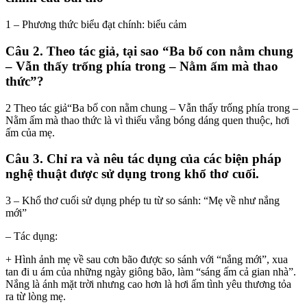
1 – Phương thức biểu đạt chính: biểu cảm
Câu 2. Theo tác giả, tại sao “Ba bố con nằm chung
– Vẫn thấy trống phía trong – Nằm ấm mà thao
thức”?
2 Theo tác giả“Ba bố con nằm chung – Vẫn thấy trống phía trong –
Nằm ấm mà thao thức là vì thiếu vắng bóng dáng quen thuộc, hơi
ấm của mẹ.
Câu 3. Chỉ ra và nêu tác dụng của các biện pháp
nghệ thuật được sử dụng trong khổ thơ cuối.
3 – Khổ thơ cuối sử dụng phép tu từ so sánh: “Mẹ về như nắng
mới”
– Tác dụng:
+ Hình ảnh mẹ về sau cơn bão được so sánh với “nắng mới”, xua
tan đi u ám của những ngày giông bão, làm “sáng ấm cả gian nhà”.
Nắng là ánh mặt trời nhưng cao hơn là hơi ấm tình yêu thương tỏa
ra từ lòng mẹ.