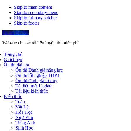
Skip to main content
Skip to secondary menu
Skip to primary sidebar
Skip to footer
Ôn thi ĐGNL
Website chia sẻ tài liệu luyện thi miễn phí
Trang chủ
Giới thiệu
Ôn thi đại học
Ôn thi Đánh giá năng lực
Ôn thi tốt nghiệp THPT
Ôn thi đánh giá tư duy
Tài liệu mới Update
Tài liệu kiến thức
Kiến thức
Toán
Vật Lý
Hóa Học
Ngữ Văn
Tiếng Anh
Sinh Học