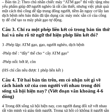
– Bản tin 2: Theo chủ nhân chiếc máy “ATM gạo” thì việc tặng nhu
yếu phẩm giúp đỡ người nghèo là rất cần thiết, nhưng việc phát quà
một cách thủ công dễ tập trung đông người, tiềm ẩn nguy cơ lây lan
dịch bệnh nên bản thân đã tận dụng các máy móc sẵn có của công
ty để chế tạo ra máy phát gạo tự động.
Câu 3. Chỉ ra một phép liên kết có trong bản tin thứ
hai và nêu rõ từ ngữ thể hiện phép liên kết đó?
3 -Phép lặp: ATM gạo, gạo, người nghèo, dịch bệnh
-Phép thế : “đây” thế cho “ cây ATM gạo”
-Phép nối: bởi lẽ, còn
(HS chỉ cần nêu được 1 phép liên kết )
Câu 4. Từ hai bản tin trên, em có nhận xét gì về
cách hành xử của con người với nhau trong đời
sống xã hội hiện nay? (Viết đoạn văn khoảng 4-6
dòng)
4 Trong đời sống xã hội hiện nay, con người đang đổi xử với nhau
rất văn minh và giàu tình người. Trong xã hội có không ít người sẵn