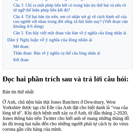
Câu 3. Chỉ ra một phép liên kết có trong bản tin thứ hai và nêu rõ
từ ngữ thể hiện phép liên kết đó?
Câu 4. Từ hai bản tin trên, em có nhận xét gì về cách hành xử của
con người với nhau trong đời sống xã hội hiện nay? (Viết đoạn văn
khoảng 4-6 dòng)
Câu 5. Em hãy viết một đoạn văn bàn về ý nghĩa của lòng nhân ái
Dàn ý Nghị luận về ý nghĩa của lòng nhân ái
Mở đoạn:
Thân đoạn: Bàn về ý nghĩa cụ thể của lòng nhân ái
Kết đoạn
Đọc hai phần trích sau và trả lời câu hỏi:
Bản tin thứ nhất:
Ở Anh, chủ tiệm bán thịt Jones Butchers ở Dewsbury, West
Yorkshire được tạp chí Elle của Anh đặt cho biệt danh là “vua của
lòng tử tế’. Khi dịch bệnh mới xảy ra ở Anh, từ đầu tháng 2-2020,
Jones thông báo trên Twitter cho biết anh sẽ mang những thùng đồ
ăn đủ trong hai tuần đến cho những người phải tự cách ly do virus
corona gần cửa hàng của mình.