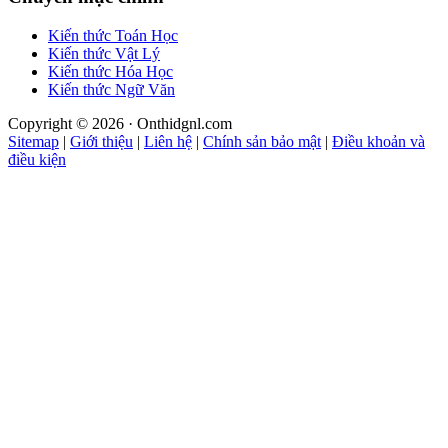
Kiến thức Toán Học
Kiến thức Vật Lý
Kiến thức Hóa Học
Kiến thức Ngữ Văn
Copyright © 2026 · Onthidgnl.com
Sitemap
|
Giới thiệu
|
Liên hệ
|
Chính sản bảo mật
|
Điều khoản và
điều kiện