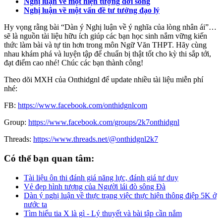
Nghị luận về một hiện tượng đời sống
Nghị luận về một vấn đề tư tưởng đạo lý
Hy vọng rằng bài “Dàn ý Nghị luận về ý nghĩa của lòng nhân ái”…
sẽ là nguồn tài liệu hữu ích giúp các bạn học sinh nắm vững kiến
thức làm bài và tự tin hơn trong môn Ngữ Văn THPT. Hãy cùng
nhau khám phá và luyện tập để chuẩn bị thật tốt cho kỳ thi sắp tới,
đạt điểm cao nhé! Chúc các bạn thành công!
Theo dõi MXH của Onthidgnl để update nhiều tài liệu miễn phí
nhé:
FB:
https://www.facebook.com/onthidgnlcom
Group:
https://www.facebook.com/groups/2k7onthidgnl
Threads:
https://www.threads.net/@onthidgnl2k7
Có thể bạn quan tâm:
Tài liệu ôn thi đánh giá năng lực, đánh giá tư duy
Vẻ đẹp hình tượng của Người lái đò sông Đà
Dàn ý nghị luận về thực trạng việc thực hiện thông điệp 5K ở
nước ta
Tìm hiểu tia X là gì - Lý thuyết và bài tập cần nắm