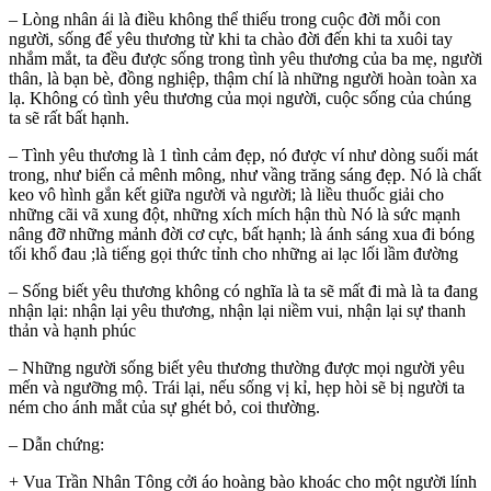
– Lòng nhân ái là điều không thể thiếu trong cuộc đời mỗi con
người, sống để yêu thương từ khi ta chào đời đến khi ta xuôi tay
nhắm mắt, ta đều được sống trong tình yêu thương của ba mẹ, người
thân, là bạn bè, đồng nghiệp, thậm chí là những người hoàn toàn xa
lạ. Không có tình yêu thương của mọi người, cuộc sống của chúng
ta sẽ rất bất hạnh.
– Tình yêu thương là 1 tình cảm đẹp, nó được ví như dòng suối mát
trong, như biển cả mênh mông, như vầng trăng sáng đẹp. Nó là chất
keo vô hình gắn kết giữa người và người; là liều thuốc giải cho
những cãi vã xung đột, những xích mích hận thù Nó là sức mạnh
nâng đỡ những mảnh đời cơ cực, bất hạnh; là ánh sáng xua đi bóng
tối khổ đau ;là tiếng gọi thức tỉnh cho những ai lạc lối lầm đường
– Sống biết yêu thương không có nghĩa là ta sẽ mất đi mà là ta đang
nhận lại: nhận lại yêu thương, nhận lại niềm vui, nhận lại sự thanh
thản và hạnh phúc
– Những người sống biết yêu thương thường được mọi người yêu
mến và ngưỡng mộ. Trái lại, nếu sống vị kỉ, hẹp hòi sẽ bị người ta
ném cho ánh mắt của sự ghét bỏ, coi thường.
– Dẫn chứng:
+ Vua Trần Nhân Tông cởi áo hoàng bào khoác cho một người lính