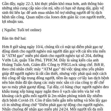
Gần đây, ngày 22-3, khi thực phẩm khó mua hơn, anh thông báo
những nhà cung cấp nào còn mì, sữa có hạn sử dụng dài, giấy vệ
sinh thì liên lạc để anh mua nhằm hỗ trợ những người dễ bị dịch
bệnh tấn công. Quan niệm của Jones đơn giản là: con người trước,
lợi nhuận sau.
( Nguồn: Tuổi trẻ online)
Bản tin thứ hai:
Hơn 8 giờ sáng ngày 10/4, chúng tôi có mặt tại điểm phát gạo tự
động dành cho người nghèo mà người dân gọi với cái tên trìu mến
là “ATM gạo” miễn phí dành cho người nghèo tại số 204, đường
Vườn Lài, quận Tân Phú, TPHCM. Đây là sáng kiến của anh
Hoàng Tuấn Anh, Giám đốc Công ty PHGLock sáng chế. Bởi lẽ,
theo chủ nhân chiếc máy “ATM gạo” thì việc tặng nhu yếu phẩm
giúp đỡ người nghèo là rất cần thiết, nhưng việc phát quà một cách
thủ công dễ tập trung đông người, tiềm ẩn nguy cơ lây lan dịch bệnh
nên bản thân đã tận dụng các máy móc sẵn có của công ty để chế
tạo ra máy phát gạotự động. Tại đây, có hàng chục người nghèo đeo
khẩu trang xếp hàng ngay ngắn theo ô vạch sẵn trên vỉa hè với
khoảng cách giữa mỗi người là 2m nhằm phòng tránh lây nhiễm
dịch bệnh Covid-19. Còn ở tấm biển gắn trên tường và bồn lấy gạo
có in những dòng chữ “Điểm phát gạo tự động cho người nghèo.
Nhấn chuông để nhận gạo miễn phí 24/24. Mỗi người tối đa mỗi