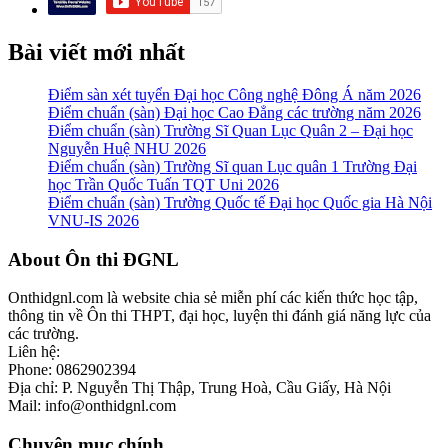
Bài viết mới nhất
Điểm sàn xét tuyển Đại học Công nghệ Đông Á năm 2026
Điểm chuẩn (sàn) Đại học Cao Đẳng các trường năm 2026
Điểm chuẩn (sàn) Trường Sĩ Quan Lục Quân 2 – Đại học
Nguyễn Huệ NHU 2026
Điểm chuẩn (sàn) Trường Sĩ quan Lục quân 1 Trường Đại
học Trần Quốc Tuấn TQT Uni 2026
Điểm chuẩn (sàn) Trường Quốc tế Đại học Quốc gia Hà Nội
VNU-IS 2026
Footer
About Ôn thi ĐGNL
Onthidgnl.com là website chia sẻ miễn phí các kiến thức học tập,
thông tin về Ôn thi THPT, đại học, luyện thi đánh giá năng lực của
các trường.
Liên hệ:
Phone: 0862902394
Địa chỉ: P. Nguyễn Thị Thập, Trung Hoà, Cầu Giấy, Hà Nội
Mail: info@onthidgnl.com
Chuyên mục chính