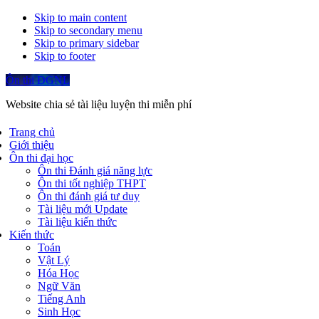
Skip to main content
Skip to secondary menu
Skip to primary sidebar
Skip to footer
Ôn thi ĐGNL
Website chia sẻ tài liệu luyện thi miễn phí
Trang chủ
Giới thiệu
Ôn thi đại học
Ôn thi Đánh giá năng lực
Ôn thi tốt nghiệp THPT
Ôn thi đánh giá tư duy
Tài liệu mới Update
Tài liệu kiến thức
Kiến thức
Toán
Vật Lý
Hóa Học
Ngữ Văn
Tiếng Anh
Sinh Học