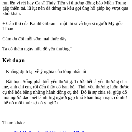
run lên vì rét hay Ca sĩ Thủy Tiên vì thương đồng bào Miền Trung
gặp thiên tai, lũ lụt nên đã đứng ra kêu gọi ủng hộ giúp họ vượt qua
khó khăn.
+ Câu thơ của Kahlil Gibran – một thi sĩ và họa sĩ người Mỹ gốc
Liban
Cảm ơn đời mỗi sớm mai thức dậy
Ta có thêm ngày nữa để yêu thương”
Kết đoạn
– Khẳng định lại về ý nghĩa của lòng nhân ái
– Bài học: Sống phải biết yêu thương. Trước hết là yêu thương cha
mẹ, anh chị em, rồi đến thầy cô bạn bè.. Tình yêu thương luôn được
cụ thể hóa bằng những hành động cụ thể. Đó là sự chia sẻ, giúp đỡ
mọi người đặc biệt là những người gặp khó khăn hoạn nạn, có như
thế nó mới thực sự có ý nghĩa.
…
Tham khảo: