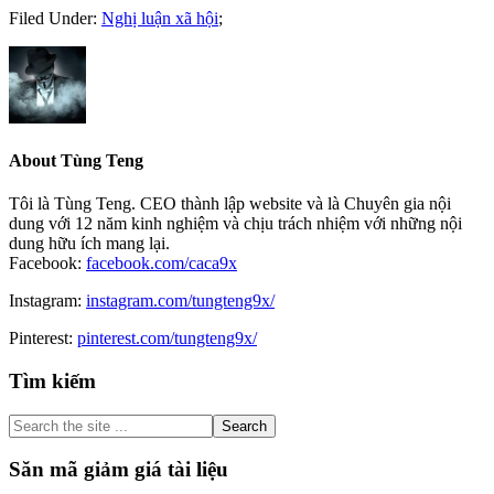
Filed Under:
Nghị luận xã hội
;
About
Tùng Teng
Tôi là Tùng Teng. CEO thành lập website và là Chuyên gia nội
dung với 12 năm kinh nghiệm và chịu trách nhiệm với những nội
dung hữu ích mang lại.
Facebook:
facebook.com/caca9x
Instagram:
instagram.com/tungteng9x/
Pinterest:
pinterest.com/tungteng9x/
Primary
Tìm kiếm
Sidebar
Search
the
site
Săn mã giảm giá tài liệu
...