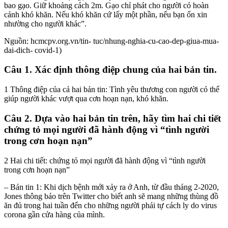
bao gạo. Giữ khoảng cách 2m. Gạo chỉ phát cho người có hoàn
cảnh khó khăn. Nếu khó khăn cứ lấy một phần, nếu bạn ổn xin
nhường cho người khác”.
Nguồn: hcmcpv.org.vn/tin- tuc/nhung-nghia-cu-cao-dep-giua-mua-
dai-dich- covid-1)
Câu 1. Xác định thông điệp chung của hai bản tin.
1 Thông điệp của cả hai bản tin: Tình yêu thương con người có thể
giúp người khác vượt qua cơn hoạn nạn, khó khăn.
Câu 2. Dựa vào hai bản tin trên, hãy tìm hai chi tiết
chứng tỏ mọi người đã hành động vì “tình người
trong cơn hoạn nạn”
2 Hai chi tiết: chứng tỏ mọi người đã hành động vì “tình người
trong cơn hoạn nạn”
– Bản tin 1: Khi dịch bệnh mới xảy ra ở Anh, từ đầu tháng 2-2020,
Jones thông báo trên Twitter cho biết anh sẽ mang những thùng đồ
ăn đủ trong hai tuần đến cho những người phải tự cách ly do virus
corona gần cửa hàng của mình.