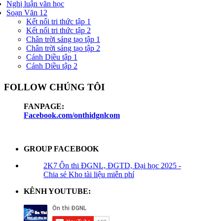
Nghị luận văn học
Soạn Văn 12
Kết nối tri thức tập 1
Kết nối tri thức tập 2
Chân trời sáng tạo tập 1
Chân trời sáng tạo tập 2
Cánh Diều tập 1
Cánh Diều tập 2
FOLLOW CHÚNG TÔI
FANPAGE:
Facebook.com/onthidgnlcom
GROUP FACEBOOK
2K7 Ôn thi ĐGNL, ĐGTD, Đại học 2025 -
Chia sẻ Kho tài liệu miễn phí
KÊNH YOUTUBE: