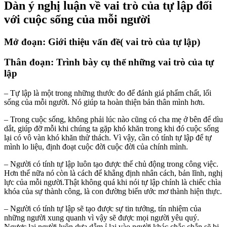
Dàn ý nghị luận về vai trò của tự lập đối
với cuộc sống của mỗi người
Mở đoạn: Giới thiệu vấn đề( vai trò của tự lập)
Thân đoạn: Trình bày cụ thể những vai trò của tự
lập
– Tự lập là một trong những thước đo để đánh giá phẩm chất, lối
sống của mỗi người. Nó giúp ta hoàn thiện bản thân mình hơn.
– Trong cuộc sống, không phải lúc nào cũng có cha mẹ ở bên để dìu
dắt, giúp đỡ mỗi khi chúng ta gặp khó khăn trong khi đó cuộc sống
lại có vô vàn khó khăn thử thách. Vì vậy, cần có tính tự lập để tự
mình lo liệu, định đoạt cuộc đời cuộc đời của chính mình.
– Người có tính tự lập luôn tạo được thế chủ động trong công việc.
Hơn thế nữa nó còn là cách để khẳng định nhân cách, bản lĩnh, nghị
lực của mỗi người.Thật không quá khi nói tự lập chính là chiếc chìa
khóa của sự thành công, là con đường biến ước mơ thành hiện thực.
– Người có tính tự lập sẽ tạo được sự tin tưởng, tín nhiệm của
những người xung quanh vì vậy sẽ được mọi người yêu quý.
Ngược lại người luôn dựa dẫm ỉ lại vào người khác chắc chắn sẽ bị