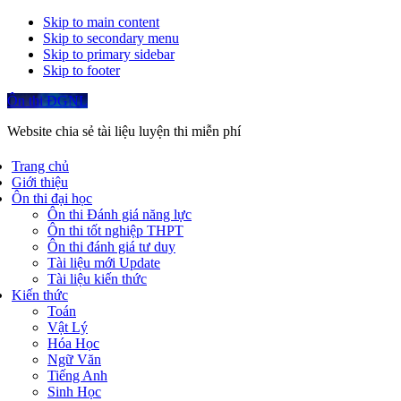
Skip to main content
Skip to secondary menu
Skip to primary sidebar
Skip to footer
Ôn thi ĐGNL
Website chia sẻ tài liệu luyện thi miễn phí
Trang chủ
Giới thiệu
Ôn thi đại học
Ôn thi Đánh giá năng lực
Ôn thi tốt nghiệp THPT
Ôn thi đánh giá tư duy
Tài liệu mới Update
Tài liệu kiến thức
Kiến thức
Toán
Vật Lý
Hóa Học
Ngữ Văn
Tiếng Anh
Sinh Học