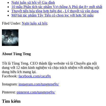
Nghị luận xã hội về Gia đình
10 mẫu Phân tích tác phẩm Vợ chồng A Phủ đạt 8+ mới nhất
Thuyết tiến hóa tổng hợp hiện đại - Lý thuyết và vận dụng
Mở bài tác phẩm Tây Tiến có chọn lọc với hơn 50 mẫu
Filed Under:
Nghị luận xã hội
;
About
Tùng Teng
Tôi là Tùng Teng. CEO thành lập website và là Chuyên gia nội
dung với 12 năm kinh nghiệm và chịu trách nhiệm với những nội
dung hữu ích mang lại.
Facebook:
facebook.com/caca9x
Instagram:
instagram.com/tungteng9x/
Pinterest:
pinterest.com/tungteng9x/
Primary
Tìm kiếm