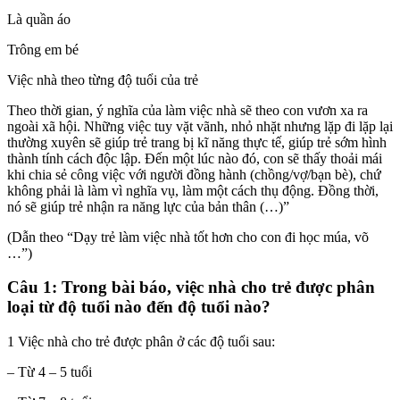
Là quần áo
Trông em bé
Việc nhà theo từng độ tuổi của trẻ
Theo thời gian, ý nghĩa của làm việc nhà sẽ theo con vươn xa ra
ngoài xã hội. Những việc tuy vặt vãnh, nhỏ nhặt nhưng lặp đi lặp lại
thường xuyên sẽ giúp trẻ trang bị kĩ năng thực tế, giúp trẻ sớm hình
thành tính cách độc lập. Đến một lúc nào đó, con sẽ thấy thoải mái
khi chia sẻ công việc với người đồng hành (chồng/vợ/bạn bè), chứ
không phải là làm vì nghĩa vụ, làm một cách thụ động. Đồng thời,
nó sẽ giúp trẻ nhận ra năng lực của bản thân (…)”
(Dẫn theo “Dạy trẻ làm việc nhà tốt hơn cho con đi học múa, võ
…”)
Câu 1: Trong bài báo, việc nhà cho trẻ được phân
loại từ độ tuổi nào đến độ tuổi nào?
1 Việc nhà cho trẻ được phân ở các độ tuổi sau:
– Từ 4 – 5 tuổi