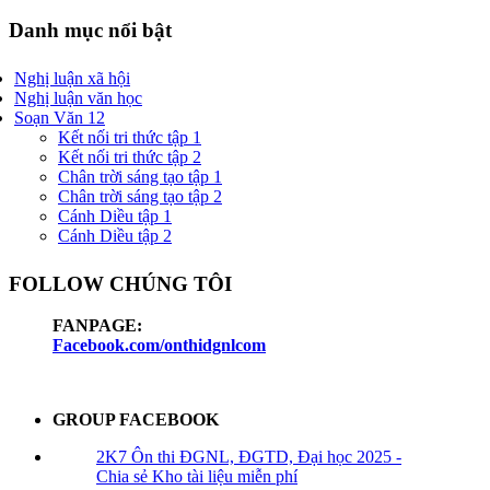
Danh mục nổi bật
Nghị luận xã hội
Nghị luận văn học
Soạn Văn 12
Kết nối tri thức tập 1
Kết nối tri thức tập 2
Chân trời sáng tạo tập 1
Chân trời sáng tạo tập 2
Cánh Diều tập 1
Cánh Diều tập 2
FOLLOW CHÚNG TÔI
FANPAGE:
Facebook.com/onthidgnlcom
GROUP FACEBOOK
2K7 Ôn thi ĐGNL, ĐGTD, Đại học 2025 -
Chia sẻ Kho tài liệu miễn phí