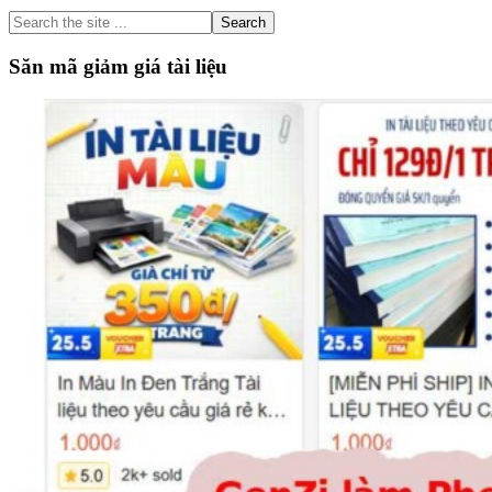
Sidebar
Search
the
site
Săn mã giảm giá tài liệu
...