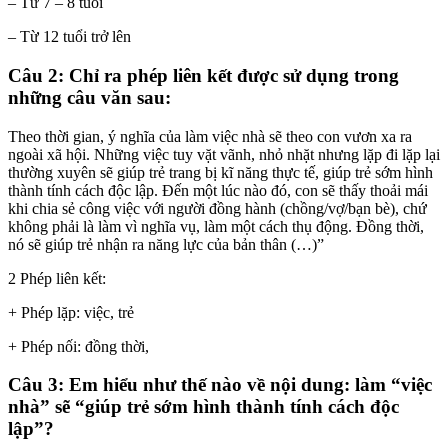
– Từ 7 – 8 tuổi
– Từ 12 tuổi trở lên
Câu 2: Chỉ ra phép liên kết được sử dụng trong
những câu văn sau:
Theo thời gian, ý nghĩa của làm việc nhà sẽ theo con vươn xa ra
ngoài xã hội. Những việc tuy vặt vãnh, nhỏ nhặt nhưng lặp đi lặp lại
thường xuyên sẽ giúp trẻ trang bị kĩ năng thực tế, giúp trẻ sớm hình
thành tính cách độc lập. Đến một lúc nào đó, con sẽ thấy thoải mái
khi chia sẻ công việc với người đồng hành (chồng/vợ/bạn bè), chứ
không phải là làm vì nghĩa vụ, làm một cách thụ động. Đồng thời,
nó sẽ giúp trẻ nhận ra năng lực của bản thân (…)”
2 Phép liên kết:
+ Phép lặp: việc, trẻ
+ Phép nối: đồng thời,
Câu 3: Em hiểu như thế nào về nội dung: làm “việc
nhà” sẽ “giúp trẻ sớm hình thành tính cách độc
lập”?