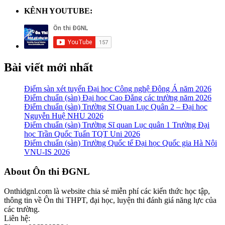
KÊNH YOUTUBE:
Bài viết mới nhất
Điểm sàn xét tuyển Đại học Công nghệ Đông Á năm 2026
Điểm chuẩn (sàn) Đại học Cao Đẳng các trường năm 2026
Điểm chuẩn (sàn) Trường Sĩ Quan Lục Quân 2 – Đại học
Nguyễn Huệ NHU 2026
Điểm chuẩn (sàn) Trường Sĩ quan Lục quân 1 Trường Đại
học Trần Quốc Tuấn TQT Uni 2026
Điểm chuẩn (sàn) Trường Quốc tế Đại học Quốc gia Hà Nội
VNU-IS 2026
Footer
About Ôn thi ĐGNL
Onthidgnl.com là website chia sẻ miễn phí các kiến thức học tập,
thông tin về Ôn thi THPT, đại học, luyện thi đánh giá năng lực của
các trường.
Liên hệ: