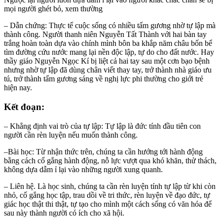
mọi người ghét bỏ, xem thường
– Dẫn chứng: Thực tế cuộc sống có nhiều tấm gương nhờ tự lập mà
thành công. Người thanh niên Nguyễn Tất Thành với hai bàn tay
trắng hoàn toàn dựa vào chính mình bôn ba khắp năm châu bốn bể
tìm đường cứu nước mang lại nền độc lập, tự do cho đất nước. Hay
thầy giáo Nguyễn Ngọc Kí bị liệt cả hai tay sau một cơn bạo bệnh
nhưng nhờ tự lập đã dùng chân viết thay tay, trở thành nhà giáo ưu
tú, trở thành tấm gương sáng về nghị lực phi thường cho giới trẻ
hiện nay.
Kết đoạn:
– Khẳng định vai trò của tự lập: Tự lập là đức tính đầu tiên con
người cần rèn luyện nếu muốn thành công.
–Bài học: Từ nhận thức trên, chúng ta cần hướng tới hành động
bằng cách cố gắng hành động, nỗ lực vượt qua khó khăn, thử thách,
không dựa dẫm ỉ lại vào những người xung quanh.
– Liên hệ. Là học sinh, chúng ta cần rèn luyện tính tự lập từ khi còn
nhỏ, cố gắng học tập, trau dồi về tri thức, rèn luyện về đạo đức, tự
giác học thật thi thật, tự tạo cho mình một cách sống có văn hóa để
sau này thành người có ích cho xã hội.