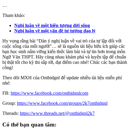
…
Tham khảo:
Nghị luận về một hiện tượng đời sống
Nghị luận về một vấn đề tư tưởng đạo lý
Hy vọng rằng bài “Dàn ý nghị luận về vai trò của tự lập đối với
cuộc sống của mỗi người”… sẽ là nguồn tài liệu hữu ích giúp các
bạn học sinh nắm vững kiến thức làm bài và tự tin hơn trong môn
Ngữ Văn THPT. Hãy cùng nhau khám phá và luyện tập để chuẩn
bị thật tốt cho kỳ thi sắp tới, đạt điểm cao nhé! Chúc các bạn thành
công!
Theo dõi MXH của Onthidgnl để update nhiều tài liệu miễn phí
nhé:
FB:
https://www.facebook.com/onthidgnlcom
Group:
https://www.facebook.com/groups/2k7onthidgnl
Threads:
https://www.threads.net/@onthidgnl2k7
Có thể bạn quan tâm: