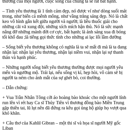
thương của mọi người, cuộc sống của chúng ta sẽ rất bất hạnh.
– Tình yêu thương là 1 tình cảm đẹp, nó được ví như dòng suối mát
trong, như biển cả mênh mông, như vầng trăng sáng đẹp. Nó là chất
keo vô hình gắn kết giữa người và người; là liều thuốc giải cho
những cãi vã xung đột, những xích mích hận thù. Nó là sức mạnh
nâng đỡ những mảnh đời cơ cực, bất hạnh; là ánh sáng xua đi bóng
tối khổ đau ;là tiếng gọi thức tỉnh cho những ai lạc lối lầm đường
– Sống biết yêu thương không có nghĩa là ta sẽ mất đi mà là ta đang
nhận lại: nhận lại yêu thương, nhận lại niềm vui, nhận lại sự thanh
thản và hạnh phúc.
– Những người sống biết yêu thương thường được mọi người yêu
mến và ngưỡng mộ. Trái lại, nếu sống vị kỉ, hẹp hòi, vô cảm sẽ bị
người ta ném cho ánh mắt của sự ghét bỏ, coi thường.
– Dẫn chứng:
+ Vua Trần Nhân Tông cởi áo hoàng bào khoác cho một người lính
run lên vì rét hay Ca sĩ Thủy Tiên vì thương đồng bào Miền Trung
gặp thiên tai, lũ lụt nên đã đứng ra kêu gọi ủng hộ giúp họ vượt qua
khó khăn.
+ Câu thơ của Kahlil Gibran – một thi sĩ và họa sĩ người Mỹ gốc
Liban