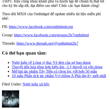
THPT. Hãy cùng nhau khám phá và luyện tập để chuẩn bị thật tốt
cho kỳ thi sắp tới, đạt điểm cao nhé! Chúc các bạn thành công!
Theo dõi MXH của Onthidgnl để update nhiều tài liệu miễn phí
nhé:
FB:
https://www.facebook.com/onthidgnlcom
Group:
https://www.facebook.com/groups/2k7onthidgnl
Threads:
https://www.threads.net/@onthidgnl2k7
Có thể bạn quan tâm:
Nghị luận về Lòng vị tha: Vẻ đẹp của sự bao dung
Thuyết tiến hóa tổng hợp hiện đại - Lý thuyết và vận dụng
Mở bài tác phẩm Tây Tiến có chọn lọc với hơn 50 mẫu
10 mẫu Phân tích tác phẩm Vợ chồng A Phủ đạt 8+ mới nhất
Filed Under:
Nghị luận xã hội
;