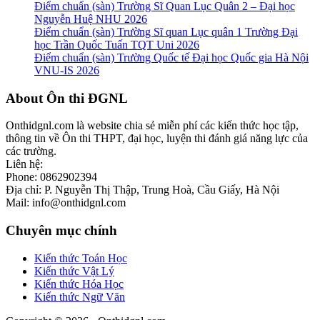
Điểm chuẩn (sàn) Trường Sĩ Quan Lục Quân 2 – Đại học
Nguyễn Huệ NHU 2026
Điểm chuẩn (sàn) Trường Sĩ quan Lục quân 1 Trường Đại
học Trần Quốc Tuấn TQT Uni 2026
Điểm chuẩn (sàn) Trường Quốc tế Đại học Quốc gia Hà Nội
VNU-IS 2026
Footer
About Ôn thi ĐGNL
Onthidgnl.com là website chia sẻ miễn phí các kiến thức học tập,
thông tin về Ôn thi THPT, đại học, luyện thi đánh giá năng lực của
các trường.
Liên hệ:
Phone: 0862902394
Địa chỉ: P. Nguyễn Thị Thập, Trung Hoà, Cầu Giấy, Hà Nội
Mail: info@onthidgnl.com
Chuyên mục chính
Kiến thức Toán Học
Kiến thức Vật Lý
Kiến thức Hóa Học
Kiến thức Ngữ Văn