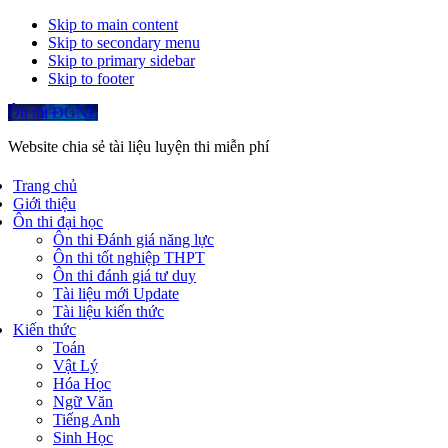
Skip to main content
Skip to secondary menu
Skip to primary sidebar
Skip to footer
Ôn thi ĐGNL
Website chia sẻ tài liệu luyện thi miễn phí
Trang chủ
Giới thiệu
Ôn thi đại học
Ôn thi Đánh giá năng lực
Ôn thi tốt nghiệp THPT
Ôn thi đánh giá tư duy
Tài liệu mới Update
Tài liệu kiến thức
Kiến thức
Toán
Vật Lý
Hóa Học
Ngữ Văn
Tiếng Anh
Sinh Học