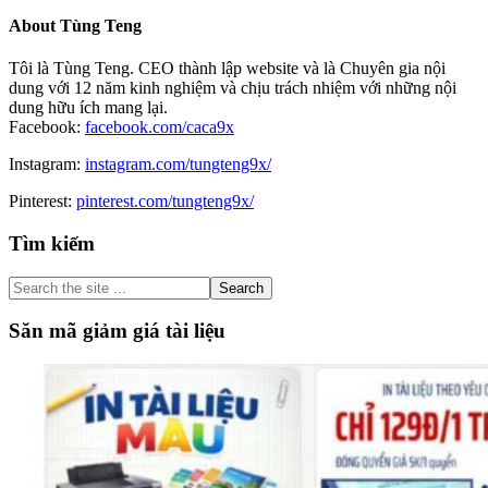
About
Tùng Teng
Tôi là Tùng Teng. CEO thành lập website và là Chuyên gia nội
dung với 12 năm kinh nghiệm và chịu trách nhiệm với những nội
dung hữu ích mang lại.
Facebook:
facebook.com/caca9x
Instagram:
instagram.com/tungteng9x/
Pinterest:
pinterest.com/tungteng9x/
Primary
Tìm kiếm
Sidebar
Search
the
site
Săn mã giảm giá tài liệu
...