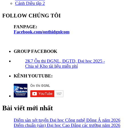
Cánh Diều tập 2
FOLLOW CHÚNG TÔI
FANPAGE:
Facebook.com/onthidgnlcom
GROUP FACEBOOK
2K7 Ôn thi ĐGNL, ĐGTD, Đại học 2025 -
Chia sẻ Kho tài liệu miễn phí
KÊNH YOUTUBE:
Bài viết mới nhất
Điểm sàn xét tuyển Đại học Công nghệ Đông Á năm 2026
Điểm chuẩn (sàn) Đại học Cao Đẳng các trường năm 2026