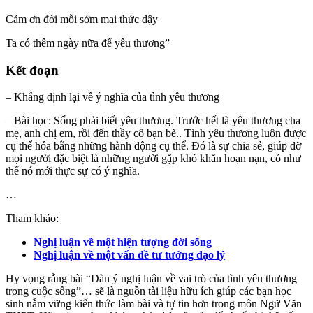
Cảm ơn đời mỗi sớm mai thức dậy
Ta có thêm ngày nữa để yêu thương”
Kết đoạn
– Khẳng định lại về ý nghĩa của tình yêu thương
– Bài học: Sống phải biết yêu thương. Trước hết là yêu thương cha
mẹ, anh chị em, rồi đến thầy cô bạn bè.. Tình yêu thương luôn được
cụ thể hóa bằng những hành động cụ thể. Đó là sự chia sẻ, giúp đỡ
mọi người đặc biệt là những người gặp khó khăn hoạn nạn, có như
thế nó mới thực sự có ý nghĩa.
…
Tham khảo:
Nghị luận về một hiện tượng đời sống
Nghị luận về một vấn đề tư tưởng đạo lý
Hy vọng rằng bài “Dàn ý nghị luận về vai trò của tình yêu thương
trong cuộc sống”… sẽ là nguồn tài liệu hữu ích giúp các bạn học
sinh nắm vững kiến thức làm bài và tự tin hơn trong môn Ngữ Văn