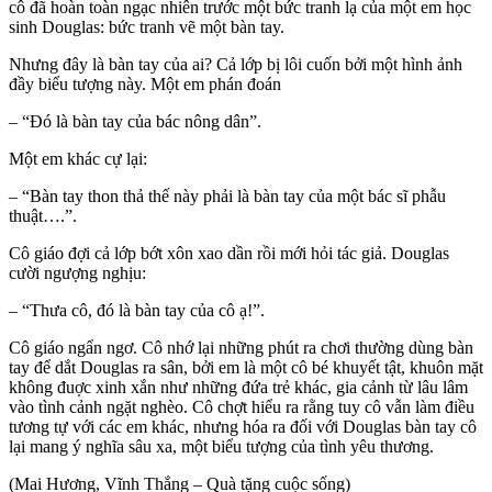
cô đã hoàn toàn ngạc nhiên trước một bức tranh lạ của một em học
sinh Douglas: bức tranh vẽ một bàn tay.
Nhưng đây là bàn tay của ai? Cả lớp bị lôi cuốn bởi một hình ảnh
đầy biểu tượng này. Một em phán đoán
– “Đó là bàn tay của bác nông dân”.
Một em khác cự lại:
– “Bàn tay thon thả thế này phải là bàn tay của một bác sĩ phẫu
thuật….”.
Cô giáo đợi cả lớp bớt xôn xao dần rồi mới hỏi tác giả. Douglas
cười ngượng nghịu:
– “Thưa cô, đó là bàn tay của cô ạ!”.
Cô giáo ngẩn ngơ. Cô nhớ lại những phút ra chơi thường dùng bàn
tay để dắt Douglas ra sân, bởi em là một cô bé khuyết tật, khuôn mặt
không đuợc xinh xắn như những đứa trẻ khác, gia cảnh từ lâu lâm
vào tình cảnh ngặt nghèo. Cô chợt hiểu ra rằng tuy cô vẫn làm điều
tương tự với các em khác, nhưng hóa ra đối với Douglas bàn tay cô
lại mang ý nghĩa sâu xa, một biểu tượng của tình yêu thương.
(Mai Hương, Vĩnh Thắng – Quà tặng cuộc sống)