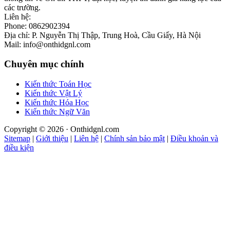
các trường.
Liên hệ:
Phone: 0862902394
Địa chỉ: P. Nguyễn Thị Thập, Trung Hoà, Cầu Giấy, Hà Nội
Mail: info@onthidgnl.com
Chuyên mục chính
Kiến thức Toán Học
Kiến thức Vật Lý
Kiến thức Hóa Học
Kiến thức Ngữ Văn
Copyright © 2026 · Onthidgnl.com
Sitemap
|
Giới thiệu
|
Liên hệ
|
Chính sản bảo mật
|
Điều khoản và
điều kiện