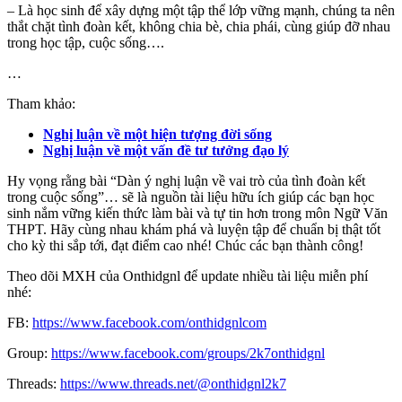
– Là học sinh để xây dựng một tập thể lớp vững mạnh, chúng ta nên
thắt chặt tình đoàn kết, không chia bè, chia phái, cùng giúp đỡ nhau
trong học tập, cuộc sống….
…
Tham khảo:
Nghị luận về một hiện tượng đời sống
Nghị luận về một vấn đề tư tưởng đạo lý
Hy vọng rằng bài “Dàn ý nghị luận về vai trò của tình đoàn kết
trong cuộc sống”… sẽ là nguồn tài liệu hữu ích giúp các bạn học
sinh nắm vững kiến thức làm bài và tự tin hơn trong môn Ngữ Văn
THPT. Hãy cùng nhau khám phá và luyện tập để chuẩn bị thật tốt
cho kỳ thi sắp tới, đạt điểm cao nhé! Chúc các bạn thành công!
Theo dõi MXH của Onthidgnl để update nhiều tài liệu miễn phí
nhé:
FB:
https://www.facebook.com/onthidgnlcom
Group:
https://www.facebook.com/groups/2k7onthidgnl
Threads:
https://www.threads.net/@onthidgnl2k7