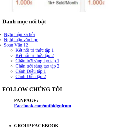
Danh mục nổi bật
Nghị luận xã hội
Nghị luận văn học
Soạn Văn 12
Kết nối tri thức tập 1
Kết nối tri thức tập 2
Chân trời sáng tạo tập 1
Chân trời sáng tạo tập 2
Cánh Diều tập 1
Cánh Diều tập 2
FOLLOW CHÚNG TÔI
FANPAGE:
Facebook.com/onthidgnlcom
GROUP FACEBOOK