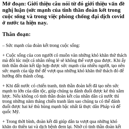
Mở đoạn: Giới thiệu câu nói từ đó giới thiệu vấn đề
nghị luận (sức mạnh của tinh thần đoàn kết trong
cuộc sống và trong việc phòng chống đại dịch covid
ở nước ta hiện nay.
Thân đoạn:
– Sức mạnh của đoàn kết trong cuộc sống:
+ Cuộc sống của con người có muôn vàn những khó khăn thử thách
mà đôi lúc một cá nhân riêng lẻ sẽ không thể vượt qua được. Khi ấy
tinh thần đoàn kết tập hợp được sức mạnh của nhiều người, tạo nên
sức mạnh của tập thể để vượt qua những khó khăn thử thách đó để
hướng đến thành công.
+ Khi đất nước có chiến tranh, tinh thần đoàn kết đã tạo nên sức
mạnh to lớn của dân tộc, giúp chúng ta đánh đuổi được kẻ thù xâm
lược. Nếu không có tinh thần đoàn kết của nhân dân cả nước thì
trong những năm tháng chiến tranh làm sao chúng ta có thể đánh
đuổi được hai kẻ thù hùng mạnh bậc nhất là thực dân Pháp và đế
quốc Mỹ.
+ Trong thời bình, đoàn kết đã giúp dân ta vượt qua những khó
khăn do thiên tai và dịch bệnh đem lại. Nhờ có tinh thần đoàn kết