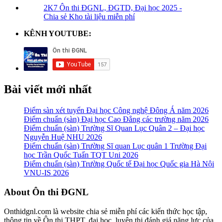
2K7 Ôn thi ĐGNL, ĐGTD, Đại học 2025 -
Chia sẻ Kho tài liệu miễn phí
KÊNH YOUTUBE:
Bài viết mới nhất
Điểm sàn xét tuyển Đại học Công nghệ Đông Á năm 2026
Điểm chuẩn (sàn) Đại học Cao Đẳng các trường năm 2026
Điểm chuẩn (sàn) Trường Sĩ Quan Lục Quân 2 – Đại học
Nguyễn Huệ NHU 2026
Điểm chuẩn (sàn) Trường Sĩ quan Lục quân 1 Trường Đại
học Trần Quốc Tuấn TQT Uni 2026
Điểm chuẩn (sàn) Trường Quốc tế Đại học Quốc gia Hà Nội
VNU-IS 2026
Footer
About Ôn thi ĐGNL
Onthidgnl.com là website chia sẻ miễn phí các kiến thức học tập,
thông tin về Ôn thi THPT, đại học, luyện thi đánh giá năng lực của