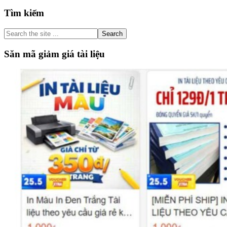
Primary
Tìm kiếm
Sidebar
Search
the
site
Săn mã giảm giá tài liệu
...