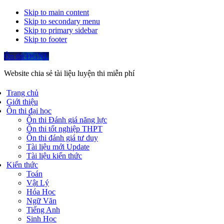
Skip to main content
Skip to secondary menu
Skip to primary sidebar
Skip to footer
Ôn thi ĐGNL
Website chia sẻ tài liệu luyện thi miễn phí
Trang chủ
Giới thiệu
Ôn thi đại học
Ôn thi Đánh giá năng lực
Ôn thi tốt nghiệp THPT
Ôn thi đánh giá tư duy
Tài liệu mới Update
Tài liệu kiến thức
Kiến thức
Toán
Vật Lý
Hóa Học
Ngữ Văn
Tiếng Anh
Sinh Học