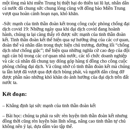
một lòng mà khi miền Trung bị thiệt hại do thiên tai lũ lụt, nhân dân
cả nước đã chung sức chung lòng cùng với đồng bào Miền Trung
vượt qua hoàn cảnh hoạn nạn, khó khăn.
-Sức mạnh của tinh thần đoàn kết trong công cuộc phòng chống đại
dịch covid 19: Những ngày qua khi đại dịch covid đang hoành
hành, chúng ta lại càng thấy rõ được sức mạnh của tinh thần đoàn
kết. Tinh thần đoàn kết thể hiện qua sự hưởng ứng của các cơ quan,
đoàn thể và nhân dân trong thực hiện chủ trương, đường lối “chống
dịch như chống giặc”; thể hiện qua những nghĩa cử cao đẹp của đội
ngũ cán bộ trong các cơ quan nhà nước, các tổ chức doanh nghiệp
và các cá nhân đã chung tay đóng góp hàng tỉ đồng cho công cuộc
phòng chống đại dịch. Và cũng nhờ có tinh thần đoàn kết mà chúng
ta lần lượt đã vượt qua đợt dịch bùng phát, và người dân cũng đỡ
được phần nào những khó khăn do ảnh hưởng của đại dịch trên đất
nước ta.
Kết đoạn:
– Khẳng định lại sức mạnh của tinh thần đoàn kết
– Bài học: chúng ta phải ra sức rèn luyện tinh thần đoàn kết nhưng
đồng thời cũng rèn luyện bản lĩnh sống, nâng cao tinh thần tự chủ
không nên ỷ lại, dựa dẫm vào tập thể.