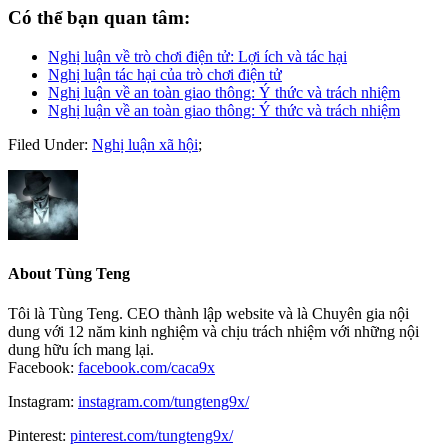
Có thể bạn quan tâm:
Nghị luận về trò chơi điện tử: Lợi ích và tác hại
Nghị luận tác hại của trò chơi điện tử
Nghị luận về an toàn giao thông: Ý thức và trách nhiệm
Nghị luận về an toàn giao thông: Ý thức và trách nhiệm
Filed Under:
Nghị luận xã hội
;
About
Tùng Teng
Tôi là Tùng Teng. CEO thành lập website và là Chuyên gia nội
dung với 12 năm kinh nghiệm và chịu trách nhiệm với những nội
dung hữu ích mang lại.
Facebook:
facebook.com/caca9x
Instagram:
instagram.com/tungteng9x/
Pinterest:
pinterest.com/tungteng9x/