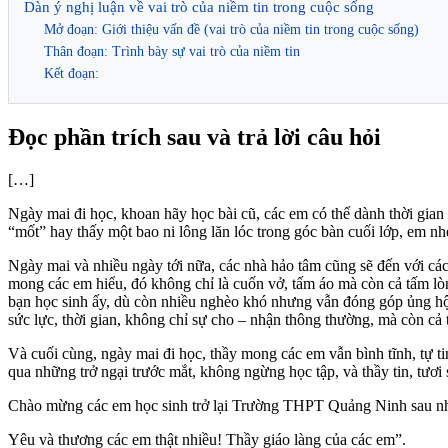
Dàn ý nghị luận về vai trò của niềm tin trong cuộc sống
Mở đoạn: Giới thiệu vấn đề (vai trò của niềm tin trong cuộc sống)
Thân đoạn: Trình bày sự vai trò của niềm tin
Kết đoạn:
Đọc phần trích sau và trả lời câu hỏi
[…]
Ngày mai đi học, khoan hãy học bài cũ, các em có thể dành thời gian
“mốt” hay thấy một bao ni lông lăn lóc trong góc bàn cuối lớp, em nh
Ngày mai và nhiều ngày tới nữa, các nhà hảo tâm cũng sẽ đến với các
mong các em hiểu, đó không chỉ là cuốn vở, tấm áo mà còn cả tấm lòng
bạn học sinh ấy, dù còn nhiều nghèo khó nhưng vẫn đóng góp ủng hộ
sức lực, thời gian, không chỉ sự cho – nhận thông thường, mà còn cả
Và cuối cùng, ngày mai đi học, thầy mong các em vẫn bình tĩnh, tự ti
qua những trở ngại trước mắt, không ngừng học tập, và thầy tin, tươi
Chào mừng các em học sinh trở lại Trường THPT Quảng Ninh sau nh
Yêu và thương các em thật nhiều! Thầy giáo làng của các em”.