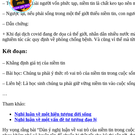
– Trong xã hội loài người vốn phức tạp, niềm tin là chất keo tạo nên 
– Ngược lại, nếu phải sống trong một thế giới thiếu niềm tin, con ngư
– Dẫn chứng:
+ Khi đại dịch covid đang đe dọa cả thế giới, nhân dân nhiều nước mấ
nghiêm túc các quy định về phòng chống bệnh. Và cũng vì thế mà từng 
Kết đoạn:
– Khẳng định giá trị của niềm tin
– Bài học: Chúng ta phải ý thức rõ vai trò của niềm tin trong cuộc s
– Liên hệ: Là học sinh chúng ta phải giữ vững niềm tin vào cuộc sốn
…
Tham khảo:
Nghị luận về một hiện tượng đời sống
Nghị luận về một vấn đề tư tưởng đạo lý
Hy vọng rằng bài “Dàn ý nghị luận về vai trò của niềm tin trong cu