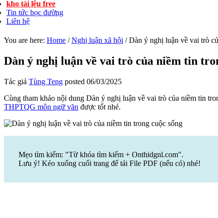
kho tài lệu free
Tin tức học đường
Liên hệ
You are here:
Home
/
Nghị luận xã hội
/
Dàn ý nghị luận về vai trò c
Dàn ý nghị luận về vai trò của niềm tin tr
Tác giả
Tùng Teng
posted
06/03/2025
Cùng tham khảo nội dung Dàn ý nghị luận về vai trò của niềm tin tr
THPTQG môn ngữ văn
được tốt nhé.
Mẹo tìm kiếm: "Từ khóa tìm kiếm + Onthidgnl.com".
Lưu ý! Kéo xuống cuối trang để tải File PDF (nếu có) nhé!