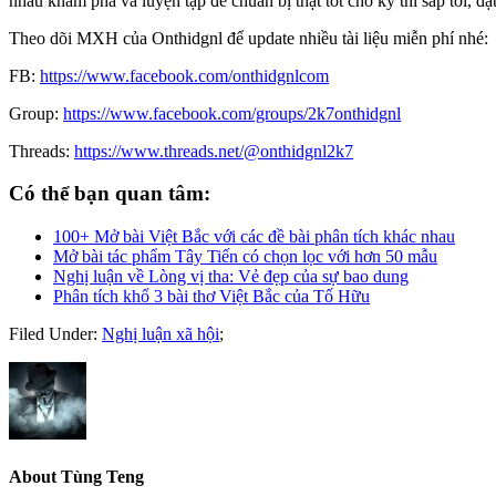
nhau khám phá và luyện tập để chuẩn bị thật tốt cho kỳ thi sắp tới, 
Theo dõi MXH của Onthidgnl để update nhiều tài liệu miễn phí nhé:
FB:
https://www.facebook.com/onthidgnlcom
Group:
https://www.facebook.com/groups/2k7onthidgnl
Threads:
https://www.threads.net/@onthidgnl2k7
Có thể bạn quan tâm:
100+ Mở bài Việt Bắc với các đề bài phân tích khác nhau
Mở bài tác phẩm Tây Tiến có chọn lọc với hơn 50 mẫu
Nghị luận về Lòng vị tha: Vẻ đẹp của sự bao dung
Phân tích khổ 3 bài thơ Việt Bắc của Tố Hữu
Filed Under:
Nghị luận xã hội
;
About
Tùng Teng