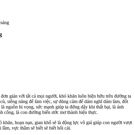
 sáng
g
đơn giản với tất cả mọi người, khó khăn luôn hiện hữu trên đường ta
 cù, siêng năng để làm việc, sự dũng cảm để dám nghĩ dám làm, đốt
là nguồn hi vọng, sức mạnh giúp ta đứng dậy khi thất bại, là ánh
ành công, là con đường biến ước mơ thành hiện thực.
ó khăn, hoạn nạn, gian khổ sẽ là động lực vô giá giúp con người vượt
 lầm, vực thẳm sẽ biết sẽ biết hối cải.