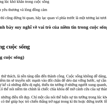
ững lúc khó khăn trong cuộc sống
nh yêu thương và lòng đồng cảm
thì cũng đừng bi quan, hãy lạc quan vì phía trước là một tương lai tươi
nh bày suy nghĩ về vai trò của niềm tin trong cuộc sốn
ong cuộc sống
ng cuộc sống)
thử thách, là nền tảng dẫn đến thành công. Cuộc sống không dễ dàng, 
iềm tin sẽ truyền sức mạnh vào đôi chân để dẻo dai vững bước, sự cần
 kể cả những điều dị nghị, thiếu tin tưởng ở những người xung quanh, 
Có thể nói niềm tin chính là chiếc chìa khóa để mở cánh cửa của sự th
hững điều tốt đẹp. Chỉ một câu nói thể hiện sự tin tưởng trong lúc kh
ó thể giúp học trò chiến thắng trở ngại trong kì thi hoặc đứng trước lỗi