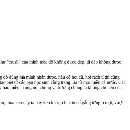
ếu như “crush” của mình mặc đồ không được đẹp, đi dép không được
g đồ dùng mà mình nhận được, nếu có hơi cũ, hơi rách tí thì cũng
đặc biệt từ các bạn học sinh cùng trang lứa từ mọi miền cả nước. Các
bào miền Trung nói chung và trường chúng ta không chỉ tiền của,
n, thua keo này ta bày keo khác, chỉ cần cố gắng từng tí một, vượt