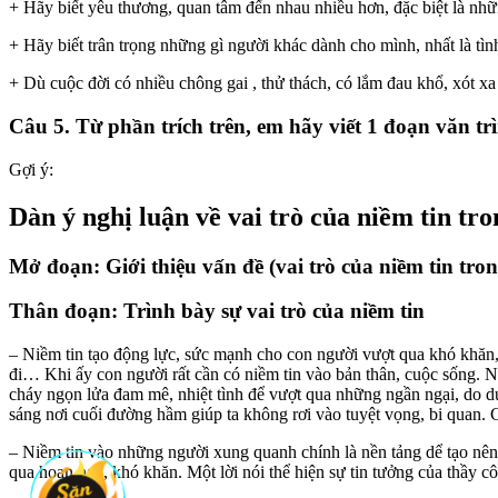
+ Hãy biết yêu thương, quan tâm đến nhau nhiều hơn, đặc biệt là nh
+ Hãy biết trân trọng những gì người khác dành cho mình, nhất là tì
+ Dù cuộc đời có nhiều chông gai , thử thách, có lắm đau khổ, xót xa 
Câu 5. Từ phần trích trên, em hãy viết 1 đoạn văn trì
Gợi ý:
Dàn ý nghị luận về vai trò của niềm tin tr
Mở đoạn: Giới thiệu vấn đề (vai trò của niềm tin tro
Thân đoạn: Trình bày sự vai trò của niềm tin
– Niềm tin tạo động lực, sức mạnh cho con người vượt qua khó khăn, 
đi… Khi ấy con người rất cần có niềm tin vào bản thân, cuộc sống. N
cháy ngọn lửa đam mê, nhiệt tình để vượt qua những ngần ngại, do dự
sáng nơi cuối đường hầm giúp ta không rơi vào tuyệt vọng, bi quan. 
– Niềm tin vào những người xung quanh chính là nền tảng dể tạo nên n
qua hoạn nạn, khó khăn. Một lời nói thể hiện sự tin tưởng của thầy cô c