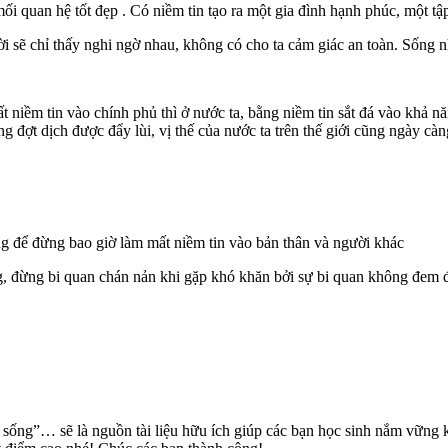
mối quan hệ tốt đẹp . Có niềm tin tạo ra một gia đình hạnh phúc, một tậ
ời sẽ chỉ thấy nghi ngờ nhau, không có cho ta cảm giác an toàn. Sống nh
t niềm tin vào chính phủ thì ở nước ta, bằng niềm tin sắt đá vào khả n
đợt dịch được đẩy lùi, vị thế của nước ta trên thế giới cũng ngày càn
ống để đừng bao giờ làm mất niềm tin vào bản thân và người khác
g, đừng bi quan chán nản khi gặp khó khăn bởi sự bi quan không đem đế
ộc sống”… sẽ là nguồn tài liệu hữu ích giúp các bạn học sinh nắm vữn