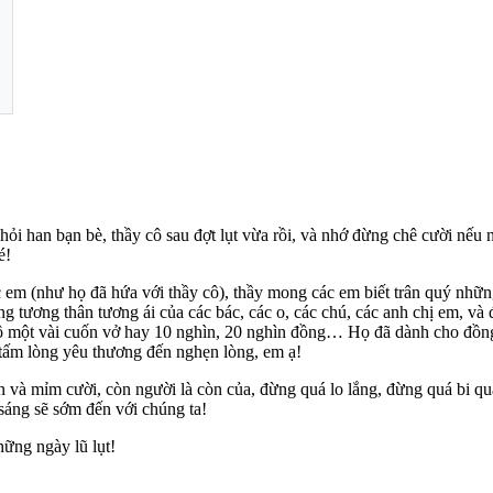
 hỏi han bạn bè, thầy cô sau đợt lụt vừa rồi, và nhớ đừng chê cười n
é!
 em (như họ đã hứa với thầy cô), thầy mong các em biết trân quý nhữn
 tương thân tương ái của các bác, các o, các chú, các anh chị em, và 
 một vài cuốn vở hay 10 nghìn, 20 nghìn đồng… Họ đã dành cho đồng 
 tấm lòng yêu thương đến nghẹn lòng, em ạ!
n và mỉm cười, còn người là còn của, đừng quá lo lắng, đừng quá bi qua
 sáng sẽ sớm đến với chúng ta!
ững ngày lũ lụt!