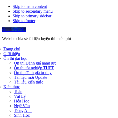
Skip to main content
Skip to secondary menu
Skip to primary sidebar
Skip to footer
Ôn thi ĐGNL
Website chia sẻ tài liệu luyện thi miễn phí
Trang chủ
Giới thiệu
Ôn thi đại học
Ôn thi Đánh giá năng lực
Ôn thi tốt nghiệp THPT
Ôn thi đánh giá tư duy
Tài liệu mới Update
Tài liệu kiến thức
Kiến thức
Toán
Vật Lý
Hóa Học
Ngữ Văn
Tiếng Anh
Sinh Học