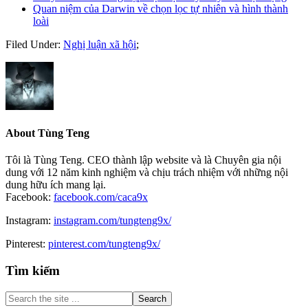
Quan niệm của Darwin về chọn lọc tự nhiên và hình thành
loài
Filed Under:
Nghị luận xã hội
;
About
Tùng Teng
Tôi là Tùng Teng. CEO thành lập website và là Chuyên gia nội
dung với 12 năm kinh nghiệm và chịu trách nhiệm với những nội
dung hữu ích mang lại.
Facebook:
facebook.com/caca9x
Instagram:
instagram.com/tungteng9x/
Pinterest:
pinterest.com/tungteng9x/
Primary
Tìm kiếm
Sidebar
Search