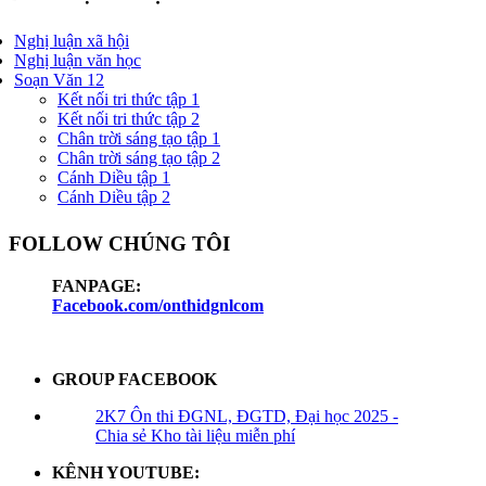
Nghị luận xã hội
Nghị luận văn học
Soạn Văn 12
Kết nối tri thức tập 1
Kết nối tri thức tập 2
Chân trời sáng tạo tập 1
Chân trời sáng tạo tập 2
Cánh Diều tập 1
Cánh Diều tập 2
FOLLOW CHÚNG TÔI
FANPAGE:
Facebook.com/onthidgnlcom
GROUP FACEBOOK
2K7 Ôn thi ĐGNL, ĐGTD, Đại học 2025 -
Chia sẻ Kho tài liệu miễn phí
KÊNH YOUTUBE: