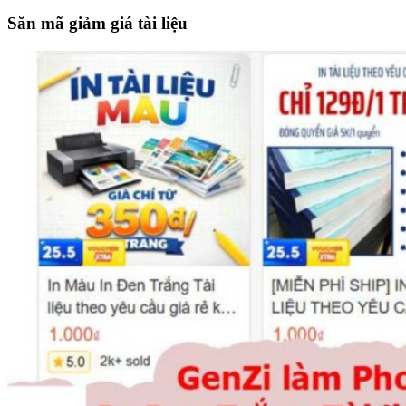
the
site
Săn mã giảm giá tài liệu
...