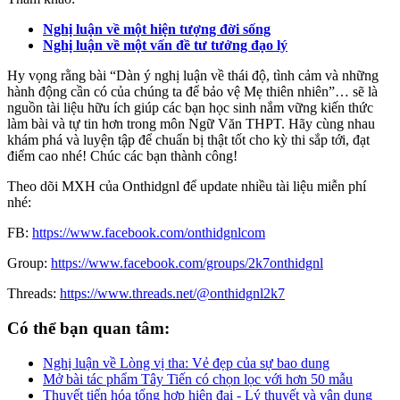
Nghị luận về một hiện tượng đời sống
Nghị luận về một vấn đề tư tưởng đạo lý
Hy vọng rằng bài “Dàn ý nghị luận về thái độ, tình cảm và những
hành động cần có của chúng ta để bảo vệ Mẹ thiên nhiên”… sẽ là
nguồn tài liệu hữu ích giúp các bạn học sinh nắm vững kiến thức
làm bài và tự tin hơn trong môn Ngữ Văn THPT. Hãy cùng nhau
khám phá và luyện tập để chuẩn bị thật tốt cho kỳ thi sắp tới, đạt
điểm cao nhé! Chúc các bạn thành công!
Theo dõi MXH của Onthidgnl để update nhiều tài liệu miễn phí
nhé:
FB:
https://www.facebook.com/onthidgnlcom
Group:
https://www.facebook.com/groups/2k7onthidgnl
Threads:
https://www.threads.net/@onthidgnl2k7
Có thể bạn quan tâm:
Nghị luận về Lòng vị tha: Vẻ đẹp của sự bao dung
Mở bài tác phẩm Tây Tiến có chọn lọc với hơn 50 mẫu
Thuyết tiến hóa tổng hợp hiện đại - Lý thuyết và vận dụng