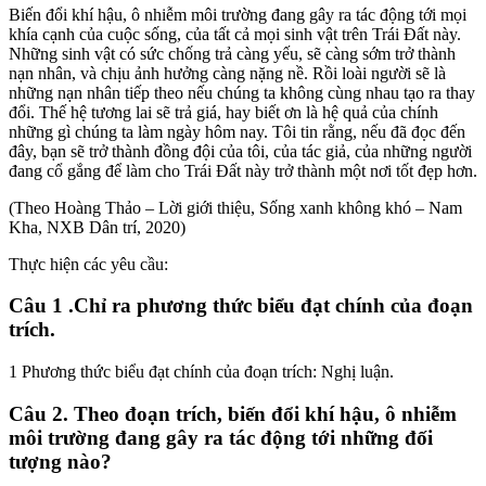
Biến đổi khí hậu, ô nhiễm môi trường đang gây ra tác động tới mọi
khía cạnh của cuộc sống, của tất cả mọi sinh vật trên Trái Đất này.
Những sinh vật có sức chống trả càng yếu, sẽ càng sớm trở thành
nạn nhân, và chịu ảnh hưởng càng nặng nề. Rồi loài người sẽ là
những nạn nhân tiếp theo nếu chúng ta không cùng nhau tạo ra thay
đổi. Thế hệ tương lai sẽ trả giá, hay biết ơn là hệ quả của chính
những gì chúng ta làm ngày hôm nay. Tôi tin rằng, nếu đã đọc đến
đây, bạn sẽ trở thành đồng đội của tôi, của tác giả, của những người
đang cổ gắng để làm cho Trái Đất này trở thành một nơi tốt đẹp hơn.
(Theo Hoàng Thảo – Lời giới thiệu, Sống xanh không khó – Nam
Kha, NXB Dân trí, 2020)
Thực hiện các yêu cầu:
Câu 1 .Chỉ ra phương thức biểu đạt chính của đoạn
trích.
1 Phương thức biểu đạt chính của đoạn trích: Nghị luận.
Câu 2. Theo đoạn trích, biến đổi khí hậu, ô nhiễm
môi trường đang gây ra tác động tới những đối
tượng nào?