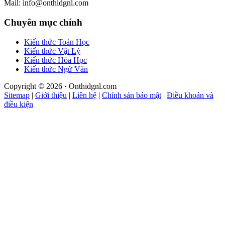
Mail: info@onthidgnl.com
Chuyên mục chính
Kiến thức Toán Học
Kiến thức Vật Lý
Kiến thức Hóa Học
Kiến thức Ngữ Văn
Copyright © 2026 · Onthidgnl.com
Sitemap
|
Giới thiệu
|
Liên hệ
|
Chính sản bảo mật
|
Điều khoản và
điều kiện