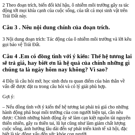
2 Theo đoạn trích, biến đổi khí hậu, ô nhiễm môi trường gây ra tác
động tới mọi khía cạnh của cuộc sống, của tất cả mọi sinh vật trên
Trái Đất này.
Câu 3 . Nêu nội dung chính của đoạn trích.
3 Nội dung đoạn trích: Tác động của ô nhiễm môi trường và lời kêu
gọi bảo vệ Trái Đất.
Câu 4 .Em có đồng tình với ý kiến: Thế hệ tương lai
sẽ trả giá, hay biết ơn là hệ quả của chính những gì
chúng ta là ngày hôm nay không? Vì sao?
4 Đây là câu hỏi mở, học sinh đưa ra quan điểm của bản thân về
vấn đề được đặt ra trong câu hỏi và có lý giải phù hợp.
Gợi ý:
– Nếu đồng tình với ý kiến thế hệ tương lai phải trả giá cho những
hành động phá hoại môi trường của con người hiện tại, cần nêu
được: Chính những hành động ấy sẽ làm cạn kiệt nguồn tài nguyên
thiên nhiên, gây ra thiên tai, lũ lụt cũng như làm giảm chất lượng
cuộc sống, ảnh hưởng lâu dài đến sự phát triển kinh tế xã hội, đặc
biệt là tác động xấu đến sức khỏe con người…