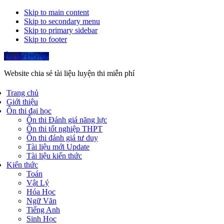
Skip to main content
Skip to secondary menu
Skip to primary sidebar
Skip to footer
Ôn thi ĐGNL
Website chia sẻ tài liệu luyện thi miễn phí
Trang chủ
Giới thiệu
Ôn thi đại học
Ôn thi Đánh giá năng lực
Ôn thi tốt nghiệp THPT
Ôn thi đánh giá tư duy
Tài liệu mới Update
Tài liệu kiến thức
Kiến thức
Toán
Vật Lý
Hóa Học
Ngữ Văn
Tiếng Anh
Sinh Học