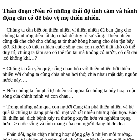
Thân đoạn :Nêu rõ những thái độ tình cảm và hành
động cần có để bảo vệ mẹ thiên nhiên.
+ Chúng ta cần biết ơn thiên nhiên vì thiên nhiên đã ban tặng cho
chúng ta những điều tốt đẹp nhất để duy trì sự sống. Thiên nhiên
cũng đã che chở cho chúng ta từ thuở hồng hoang cho đến tận bây
giờ. Không có thiên nhiên cuộc sống của con người thật khó có thể
duy trì, chúng ta làm sao có thể tồn tại mà không có nước, có đất đai
,có không khí…?
+ Chúng ta cần yêu quý, sống chan hòa với thiên nhiên bởi thiên
nhiên với chúng ta cùng chia nhau hơi thở, chia nhau mặt đất, nguồn
nước này….
+ Nếu chúng ta tàn phá tự nhiên có nghĩa là chúng ta hủy hoại cuộc
sống của chính mình và con cháu…
+ Trong những năm qua con người đang tàn phá thiên nhiên và hệ
quả là chúng ta đang phải đối mặt với rất nhiều những hậu họa. Bão
lũ, thiên tai, dịch bệnh xảy ra thường xuyên hơn và nghiêm trọng
hơn => cuộc sống và tính mạng của con người đang bị đe dọa.
+ Phản đối, ngăn chặn những hoạt động gây ô nhiễm môi trường,
hủy hoại tự nhiên: phá rừng, thải khí độc, nước bẩn vào môi trường,