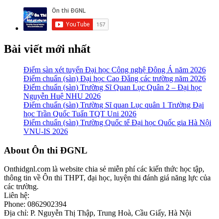
Bài viết mới nhất
Điểm sàn xét tuyển Đại học Công nghệ Đông Á năm 2026
Điểm chuẩn (sàn) Đại học Cao Đẳng các trường năm 2026
Điểm chuẩn (sàn) Trường Sĩ Quan Lục Quân 2 – Đại học
Nguyễn Huệ NHU 2026
Điểm chuẩn (sàn) Trường Sĩ quan Lục quân 1 Trường Đại
học Trần Quốc Tuấn TQT Uni 2026
Điểm chuẩn (sàn) Trường Quốc tế Đại học Quốc gia Hà Nội
VNU-IS 2026
Footer
About Ôn thi ĐGNL
Onthidgnl.com là website chia sẻ miễn phí các kiến thức học tập,
thông tin về Ôn thi THPT, đại học, luyện thi đánh giá năng lực của
các trường.
Liên hệ:
Phone: 0862902394
Địa chỉ: P. Nguyễn Thị Thập, Trung Hoà, Cầu Giấy, Hà Nội