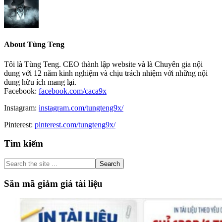
About
Tùng Teng
Tôi là Tùng Teng. CEO thành lập website và là Chuyên gia nội
dung với 12 năm kinh nghiệm và chịu trách nhiệm với những nội
dung hữu ích mang lại.
Facebook:
facebook.com/caca9x
Instagram:
instagram.com/tungteng9x/
Pinterest:
pinterest.com/tungteng9x/
Primary
Tìm kiếm
Sidebar
Search
the
site
Săn mã giảm giá tài liệu
...