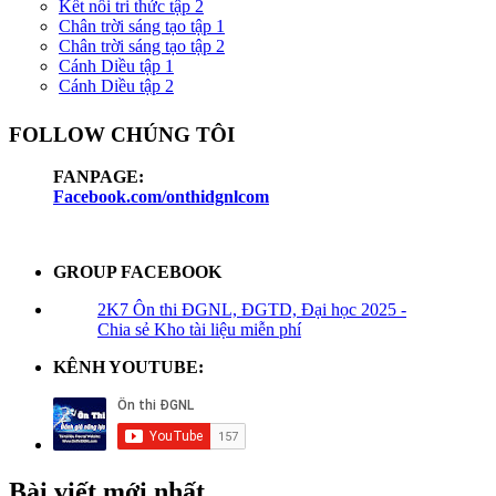
Kết nối tri thức tập 2
Chân trời sáng tạo tập 1
Chân trời sáng tạo tập 2
Cánh Diều tập 1
Cánh Diều tập 2
FOLLOW CHÚNG TÔI
FANPAGE:
Facebook.com/onthidgnlcom
GROUP FACEBOOK
2K7 Ôn thi ĐGNL, ĐGTD, Đại học 2025 -
Chia sẻ Kho tài liệu miễn phí
KÊNH YOUTUBE:
Bài viết mới nhất