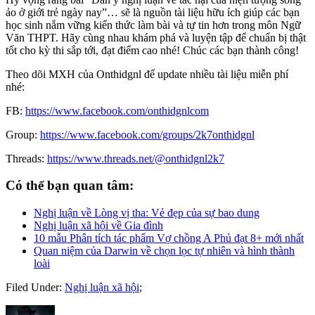
ảo ở giới trẻ ngày nay”… sẽ là nguồn tài liệu hữu ích giúp các bạn
học sinh nắm vững kiến thức làm bài và tự tin hơn trong môn Ngữ
Văn THPT. Hãy cùng nhau khám phá và luyện tập để chuẩn bị thật
tốt cho kỳ thi sắp tới, đạt điểm cao nhé! Chúc các bạn thành công!
Theo dõi MXH của Onthidgnl để update nhiều tài liệu miễn phí
nhé:
FB:
https://www.facebook.com/onthidgnlcom
Group:
https://www.facebook.com/groups/2k7onthidgnl
Threads:
https://www.threads.net/@onthidgnl2k7
Có thể bạn quan tâm:
Nghị luận về Lòng vị tha: Vẻ đẹp của sự bao dung
Nghị luận xã hội về Gia đình
10 mẫu Phân tích tác phẩm Vợ chồng A Phủ đạt 8+ mới nhất
Quan niệm của Darwin về chọn lọc tự nhiên và hình thành
loài
Filed Under:
Nghị luận xã hội
;