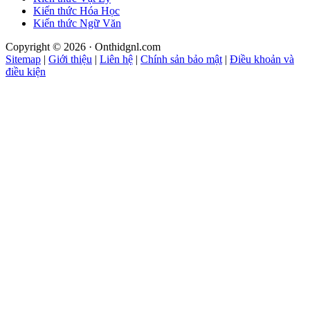
Kiến thức Hóa Học
Kiến thức Ngữ Văn
Copyright © 2026 · Onthidgnl.com
Sitemap
|
Giới thiệu
|
Liên hệ
|
Chính sản bảo mật
|
Điều khoản và
điều kiện