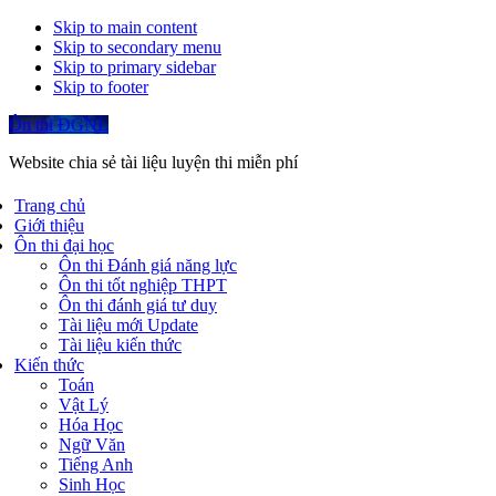
Skip to main content
Skip to secondary menu
Skip to primary sidebar
Skip to footer
Ôn thi ĐGNL
Website chia sẻ tài liệu luyện thi miễn phí
Trang chủ
Giới thiệu
Ôn thi đại học
Ôn thi Đánh giá năng lực
Ôn thi tốt nghiệp THPT
Ôn thi đánh giá tư duy
Tài liệu mới Update
Tài liệu kiến thức
Kiến thức
Toán
Vật Lý
Hóa Học
Ngữ Văn
Tiếng Anh
Sinh Học