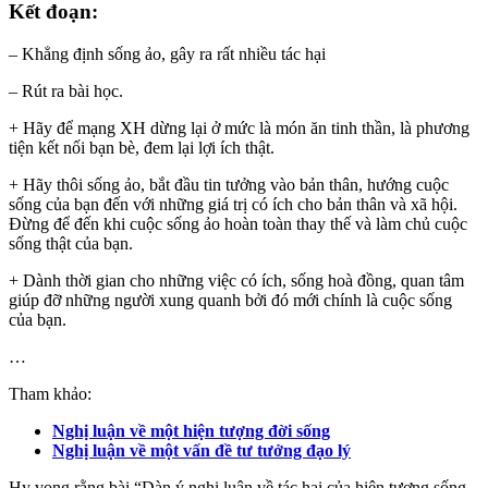
Kết đoạn:
– Khẳng định sống ảo, gây ra rất nhiều tác hại
– Rút ra bài học.
+ Hãy để mạng XH dừng lại ở mức là món ăn tinh thần, là phương
tiện kết nối bạn bè, đem lại lợi ích thật.
+ Hãy thôi sống ảo, bắt đầu tin tưởng vào bản thân, hướng cuộc
sống của bạn đến với những giá trị có ích cho bản thân và xã hội.
Đừng để đến khi cuộc sống ảo hoàn toàn thay thế và làm chủ cuộc
sống thật của bạn.
+ Dành thời gian cho những việc có ích, sống hoà đồng, quan tâm
giúp đỡ những người xung quanh bởi đó mới chính là cuộc sống
của bạn.
…
Tham khảo:
Nghị luận về một hiện tượng đời sống
Nghị luận về một vấn đề tư tưởng đạo lý
Hy vọng rằng bài “Dàn ý nghị luận về tác hại của hiện tượng sống