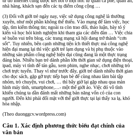
từ đó Internet cũng được kết nối ở mọi nơi: từ quán cà phê, quán ăn,
nhà hàng, khách sạn đến các tụ điểm công cộng …
(3) Đối với giới trẻ ngày nay, việc sử dụng công nghệ là thường
xuyên, như một phần không thể thiếu. Vào mạng để làm việc, học
tập, tìm kiếm thông tin; ngoài ra còn trao đổi, thảo luận, bày tỏ ý
kiến và học hỏi kinh nghiệm khi tham gia các diễn đàn … Việc chia
sẻ buồn vui trên blog, các trang mạng xã hội đang trở thành “cơn
sốt”. Tuy nhiên, bên cạnh những tiện ích thiết thực mà công nghệ
hiện đại mang lại thì việc giới trẻ lạm dụng và bị phụ thuộc vào
những sản phẩm công nghệ hiện đại cũng đang là một thực trạng
đáng bàn. Nhiều bạn trẻ dành phần lớn thời gian sử dụng điện thoại,
ipad, máy vi tính để tán gẫu, xem phim, nghe nhạc, chơi những trò
chơi trực tuyến. Thay vì như trước đây, giới trẻ dành nhiều thời gian
cho đọc sách, gặp gỡ trực tiếp bạn bè để cùng nhau làm bài tập
nhóm, trò chuyện, vui chơi, … thì bây giờ lại gặp nhau qua màn
hình máy tính, smartphone,…- một thế giới ảo. Việc đó vô tình
khiến chúng ta dần đánh mất những bản năng vốn có của con
người. Đến khi phải đối mặt với thế giới thực tại lại thấy xa lạ, khó
hòa nhập.
(Theo duonggcv.wordpress.com)
Câu 1. Xác định phương thức biểu đạt chính của
văn bản