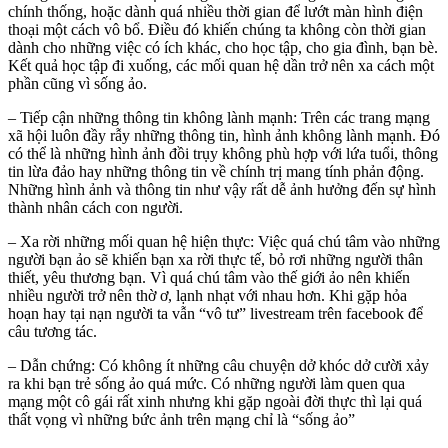
chính thống, hoặc dành quá nhiều thời gian để lướt màn hình điện
thoại một cách vô bổ. Điều đó khiến chúng ta không còn thời gian
dành cho những việc có ích khác, cho học tập, cho gia đình, bạn bè.
Kết quả học tập đi xuống, các mối quan hệ dần trở nên xa cách một
phần cũng vì sống ảo.
– Tiếp cận những thông tin không lành mạnh: Trên các trang mạng
xã hội luôn đầy rẫy những thông tin, hình ảnh không lành mạnh. Đó
có thể là những hình ảnh đồi trụy không phù hợp với lứa tuổi, thông
tin lừa đảo hay những thông tin về chính trị mang tính phản động.
Những hình ảnh và thông tin như vậy rất dễ ảnh hưởng đến sự hình
thành nhân cách con người.
– Xa rời những mối quan hệ hiện thực: Việc quá chú tâm vào những
người bạn ảo sẽ khiến bạn xa rời thực tế, bỏ rơi những người thân
thiết, yêu thương bạn. Vì quá chú tâm vào thế giới ảo nên khiến
nhiều người trở nên thờ ơ, lạnh nhạt với nhau hơn. Khi gặp hỏa
hoạn hay tại nạn người ta vẫn “vô tư” livestream trên facebook để
câu tương tác.
– Dẫn chứng: Có không ít những câu chuyện dở khóc dở cười xảy
ra khi bạn trẻ sống ảo quá mức. Có những người làm quen qua
mạng một cô gái rất xinh nhưng khi gặp ngoài đời thực thì lại quá
thất vọng vì những bức ảnh trên mạng chỉ là “sống ảo”