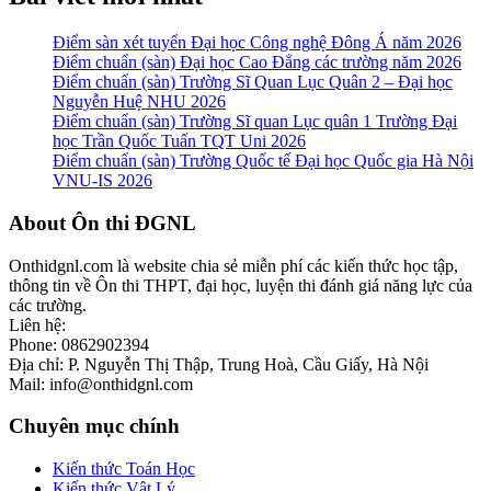
Điểm sàn xét tuyển Đại học Công nghệ Đông Á năm 2026
Điểm chuẩn (sàn) Đại học Cao Đẳng các trường năm 2026
Điểm chuẩn (sàn) Trường Sĩ Quan Lục Quân 2 – Đại học
Nguyễn Huệ NHU 2026
Điểm chuẩn (sàn) Trường Sĩ quan Lục quân 1 Trường Đại
học Trần Quốc Tuấn TQT Uni 2026
Điểm chuẩn (sàn) Trường Quốc tế Đại học Quốc gia Hà Nội
VNU-IS 2026
Footer
About Ôn thi ĐGNL
Onthidgnl.com là website chia sẻ miễn phí các kiến thức học tập,
thông tin về Ôn thi THPT, đại học, luyện thi đánh giá năng lực của
các trường.
Liên hệ:
Phone: 0862902394
Địa chỉ: P. Nguyễn Thị Thập, Trung Hoà, Cầu Giấy, Hà Nội
Mail: info@onthidgnl.com
Chuyên mục chính
Kiến thức Toán Học
Kiến thức Vật Lý