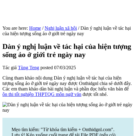
You are here:
Home
/
Nghị luận xã hội
/
Dàn ý nghị luận về tác hại
của hiện tượng sống ảo ở giới trẻ ngày nay
Dàn ý nghị luận về tác hại của hiện tượng
sống ảo ở giới trẻ ngày nay
Tác giả
Tùng Teng
posted
07/03/2025
Cùng tham khảo nội dung Dàn ý nghị luận về tác hại của hiện
tượng sống ảo ở giới trẻ ngày nay được Onthidgnl chia sẻ dưới đây.
Các em tham khảo dàn bài nghị luận và phần đọc hiểu văn bản để
ôn thi tốt nghiệp THPTQG môn ngữ văn
được tốt nhé.
Mẹo tìm kiếm: "Từ khóa tìm kiếm + Onthidgnl.com".
Lưu ý! Kéo xuống cuối trang để tải File PDF (nếu có)