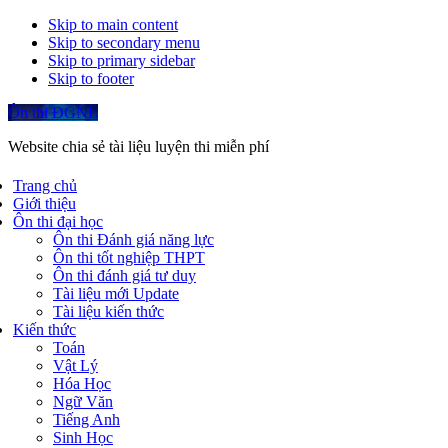
Skip to main content
Skip to secondary menu
Skip to primary sidebar
Skip to footer
Ôn thi ĐGNL
Website chia sẻ tài liệu luyện thi miễn phí
Trang chủ
Giới thiệu
Ôn thi đại học
Ôn thi Đánh giá năng lực
Ôn thi tốt nghiệp THPT
Ôn thi đánh giá tư duy
Tài liệu mới Update
Tài liệu kiến thức
Kiến thức
Toán
Vật Lý
Hóa Học
Ngữ Văn
Tiếng Anh
Sinh Học