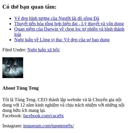
Có thể bạn quan tâm:
Vẻ đẹp hình tượng của Người lái đò sông Đà
Thuyết tiến hóa tổng hợp hiện đại - Lý thuyết và vận dụng
Quan niệm của Darwin về chọn lọc tự nhiên và hình thành
loài
Nghị luận về Lòng vị tha: Vẻ đẹp của sự bao dung
Filed Under:
Nghị luận xã hội
;
About
Tùng Teng
Tôi là Tùng Teng. CEO thành lập website và là Chuyên gia nội
dung với 12 năm kinh nghiệm và chịu trách nhiệm với những nội
dung hữu ích mang lại.
Facebook:
facebook.com/caca9x
Instagram:
instagram.com/tungteng9x/