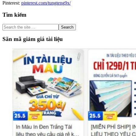
Pinterest:
pinterest.com/tungteng9x/
Primary
Tìm kiếm
Sidebar
Search
the
site
Săn mã giảm giá tài liệu
...