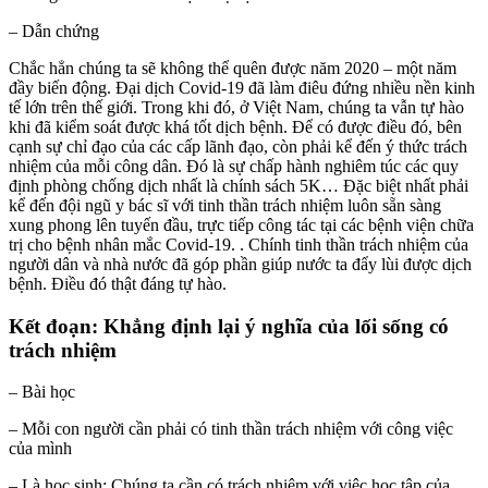
– Dẫn chứng
Chắc hẳn chúng ta sẽ không thể quên được năm 2020 – một năm
đầy biến động. Đại dịch Covid-19 đã làm điêu đứng nhiều nền kinh
tế lớn trên thế giới. Trong khi đó, ở Việt Nam, chúng ta vẫn tự hào
khi đã kiểm soát được khá tốt dịch bệnh. Để có được điều đó, bên
cạnh sự chỉ đạo của các cấp lãnh đạo, còn phải kể đến ý thức trách
nhiệm của mỗi công dân. Đó là sự chấp hành nghiêm túc các quy
định phòng chống dịch nhất là chính sách 5K… Đặc biệt nhất phải
kể đến đội ngũ y bác sĩ với tinh thần trách nhiệm luôn sẵn sàng
xung phong lên tuyến đầu, trực tiếp công tác tại các bệnh viện chữa
trị cho bệnh nhân mắc Covid-19. . Chính tinh thần trách nhiệm của
người dân và nhà nước đã góp phần giúp nước ta đẩy lùi được dịch
bệnh. Điều đó thật đáng tự hào.
Kết đoạn: Khẳng định lại ý nghĩa của lối sống có
trách nhiệm
– Bài học
– Mỗi con người cần phải có tinh thần trách nhiệm với công việc
của mình
– Là học sinh: Chúng ta cần có trách nhiệm với việc học tập của