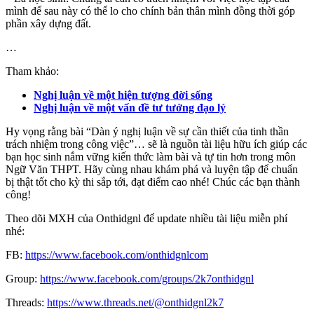
mình để sau này có thể lo cho chính bản thân mình đồng thời góp
phần xây dựng đất.
…
Tham khảo:
Nghị luận về một hiện tượng đời sống
Nghị luận về một vấn đề tư tưởng đạo lý
Hy vọng rằng bài “Dàn ý nghị luận về sự cần thiết của tinh thần
trách nhiệm trong công việc”… sẽ là nguồn tài liệu hữu ích giúp các
bạn học sinh nắm vững kiến thức làm bài và tự tin hơn trong môn
Ngữ Văn THPT. Hãy cùng nhau khám phá và luyện tập để chuẩn
bị thật tốt cho kỳ thi sắp tới, đạt điểm cao nhé! Chúc các bạn thành
công!
Theo dõi MXH của Onthidgnl để update nhiều tài liệu miễn phí
nhé:
FB:
https://www.facebook.com/onthidgnlcom
Group:
https://www.facebook.com/groups/2k7onthidgnl
Threads:
https://www.threads.net/@onthidgnl2k7