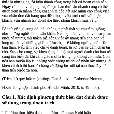
thức là những người luôn thành công trong bất cứ hoàn cảnh nào.
Ngay cả nhân viên phục vụ ở tiệm bán thức ăn nhanh cũng có thể
được xem là thành công khi anh ta dốc hết sức mình cho công việc:
vừa nhận đơn dặt hàng qua điện thoại, vừa tươi cười với thực
khách, vừa nhanh tay đóng gói thực phẩm khách mua về….
Bất cứ việc gì cũng đòi hỏi chúng ta phải thật sự chú tâm, giống
như những nghệ sĩ trên sân khấu. Nếu bạn làm vì niềm vui, sự phấn
khởi, vì những thử thách mà công việc ấy mang đến cho bạn và
lòng tự hào về những gì làm được, bạn sẽ không ngừng phát triển
bản thân. Nếu làm việc chỉ vì danh tiếng, tư lợi bạn sẽ dậm chân tại
chỗ. Suy cho cùng, sự khen tặng, ái mộ mọi người dành cho bạn rồi
cũng tan biến đi, khi cảm giác mới lạ trong họ không còn nữa. Còn
nếu bạn muốn lặp lại những việc tương tự chỉ để nhận lấy những lời
khen cũ rích thì bạn sẽ chẳng có động lực nội tại nào thúc đẩy bản
thân tiến bước xa hơn.
(Trích, 10 quy luật cuộc sống- Dan Sullivan Catherine Nomura,
NXB Tổng hợp Thành phố Hồ Chí Minh, 2019, tr. 49 – 50).
Câu 1. Xác định phương thức biểu đạt chính được
sử dụng trong đoạn trích.
1 Phương thức biểu đạt chính được sử dụng: Nghị luận