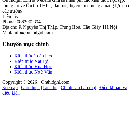
Onthidgnl.com là website chia sẻ miễn phí các kiến thức học tập,
thông tin về Ôn thi THPT, đại học, luyện thi đánh giá năng lực của
các trường.
Liên hệ:
Phone: 0862902394
Địa chỉ: P. Nguyễn Thị Thập, Trung Hoà, Cầu Giấy, Hà Nội
Mail: info@onthidgnl.com
Chuyên mục chính
Kiến thức Toán Học
Kiến thức Vật Lý
Kiến thức Hóa Học
Kiến thức Ngữ Văn
Copyright © 2026 · Onthidgnl.com
Sitemap
|
Giới thiệu
|
Liên hệ
|
Chính sản bảo mật
|
Điều khoản và
điều kiện