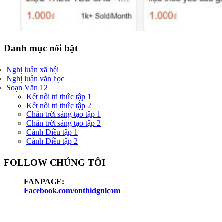
Danh mục nổi bật
Nghị luận xã hội
Nghị luận văn học
Soạn Văn 12
Kết nối tri thức tập 1
Kết nối tri thức tập 2
Chân trời sáng tạo tập 1
Chân trời sáng tạo tập 2
Cánh Diều tập 1
Cánh Diều tập 2
FOLLOW CHÚNG TÔI
FANPAGE:
Facebook.com/onthidgnlcom