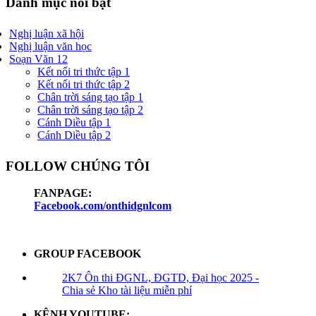
Danh mục nổi bật
Nghị luận xã hội
Nghị luận văn học
Soạn Văn 12
Kết nối tri thức tập 1
Kết nối tri thức tập 2
Chân trời sáng tạo tập 1
Chân trời sáng tạo tập 2
Cánh Diều tập 1
Cánh Diều tập 2
FOLLOW CHÚNG TÔI
FANPAGE:
Facebook.com/onthidgnlcom
GROUP FACEBOOK
2K7 Ôn thi ĐGNL, ĐGTD, Đại học 2025 -
Chia sẻ Kho tài liệu miễn phí
KÊNH YOUTUBE: