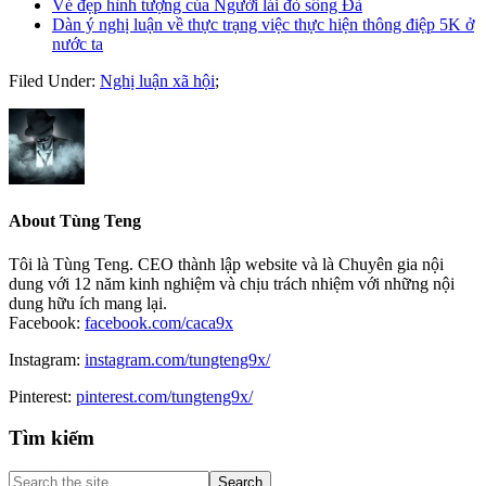
Vẻ đẹp hình tượng của Người lái đò sông Đà
Dàn ý nghị luận về thực trạng việc thực hiện thông điệp 5K ở
nước ta
Filed Under:
Nghị luận xã hội
;
About
Tùng Teng
Tôi là Tùng Teng. CEO thành lập website và là Chuyên gia nội
dung với 12 năm kinh nghiệm và chịu trách nhiệm với những nội
dung hữu ích mang lại.
Facebook:
facebook.com/caca9x
Instagram:
instagram.com/tungteng9x/
Pinterest:
pinterest.com/tungteng9x/
Primary
Tìm kiếm
Sidebar
Search