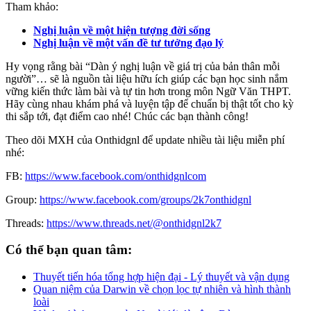
Tham khảo:
Nghị luận về một hiện tượng đời sống
Nghị luận về một vấn đề tư tưởng đạo lý
Hy vọng rằng bài “Dàn ý nghị luận về giá trị của bản thân mỗi
người”… sẽ là nguồn tài liệu hữu ích giúp các bạn học sinh nắm
vững kiến thức làm bài và tự tin hơn trong môn Ngữ Văn THPT.
Hãy cùng nhau khám phá và luyện tập để chuẩn bị thật tốt cho kỳ
thi sắp tới, đạt điểm cao nhé! Chúc các bạn thành công!
Theo dõi MXH của Onthidgnl để update nhiều tài liệu miễn phí
nhé:
FB:
https://www.facebook.com/onthidgnlcom
Group:
https://www.facebook.com/groups/2k7onthidgnl
Threads:
https://www.threads.net/@onthidgnl2k7
Có thể bạn quan tâm:
Thuyết tiến hóa tổng hợp hiện đại - Lý thuyết và vận dụng
Quan niệm của Darwin về chọn lọc tự nhiên và hình thành
loài