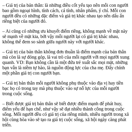
– Giá trị của bản thân: là những điều cốt yếu tạo nên mỗi con người
bao gồm ngoại hình, tính cách, cá tính, nhân phẩm, ý chí. Mỗi con
người đều có những đặc điểm và giá trị khác nhau tạo nên dấu ấn
riêng biệt của người đó.
– Ai cũng có những ưu khuyết điểm riêng, không mạnh về mặt này
sẽ mạnh về mặt kia, bởi vậy mỗi người lại có giá trị khác nhau,
không thể đem so sánh giữa người này với người khác.
– Giá trị của bản thân không đơn thuần là điểm mạnh của bản thân
mà còn là sự đóng góp, là vai trò của mỗi người với mọi người xung
quanh. VD: Bạn không cần là một đứa trẻ xuất sắc mọi mặt, những
bạn vẫn là niềm tự hào, là nguồn động lực của cha mẹ. Đấy chính
một phần giá trị con người bạn.
– Giá trị bản thân mỗi người không phụ thuộc vào địa vị hay tiền
bạc họ có trong tay mà phụ thuộc vào sự nỗ lực của mỗi người
trong cuộc sống.
– Biết được giá trị bản thân sẽ biết được điểm mạnh để phát huy,
điểm yếu để hạn chế, như vậy sẽ đạt nhiều thành công trong cuộc
sống. Mỗi người đều có giá trị của riêng mình, nhiều người trong xã
hội cùng hòa vào sẽ tạo ra giá trị cuộc sống, xã hội ngày càng phát
triển.