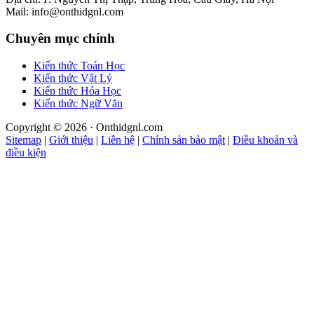
Mail: info@onthidgnl.com
Chuyên mục chính
Kiến thức Toán Học
Kiến thức Vật Lý
Kiến thức Hóa Học
Kiến thức Ngữ Văn
Copyright © 2026 · Onthidgnl.com
Sitemap
|
Giới thiệu
|
Liên hệ
|
Chính sản bảo mật
|
Điều khoản và
điều kiện