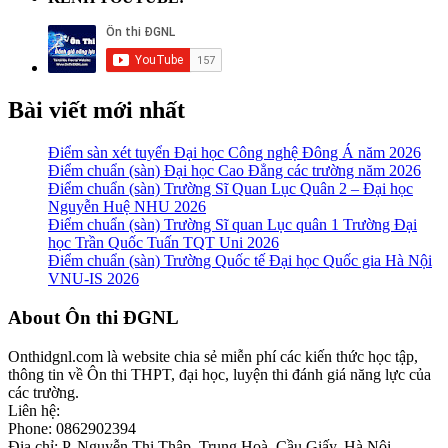
Bài viết mới nhất
Điểm sàn xét tuyển Đại học Công nghệ Đông Á năm 2026
Điểm chuẩn (sàn) Đại học Cao Đẳng các trường năm 2026
Điểm chuẩn (sàn) Trường Sĩ Quan Lục Quân 2 – Đại học
Nguyễn Huệ NHU 2026
Điểm chuẩn (sàn) Trường Sĩ quan Lục quân 1 Trường Đại
học Trần Quốc Tuấn TQT Uni 2026
Điểm chuẩn (sàn) Trường Quốc tế Đại học Quốc gia Hà Nội
VNU-IS 2026
Footer
About Ôn thi ĐGNL
Onthidgnl.com là website chia sẻ miễn phí các kiến thức học tập,
thông tin về Ôn thi THPT, đại học, luyện thi đánh giá năng lực của
các trường.
Liên hệ:
Phone: 0862902394
Địa chỉ: P. Nguyễn Thị Thập, Trung Hoà, Cầu Giấy, Hà Nội