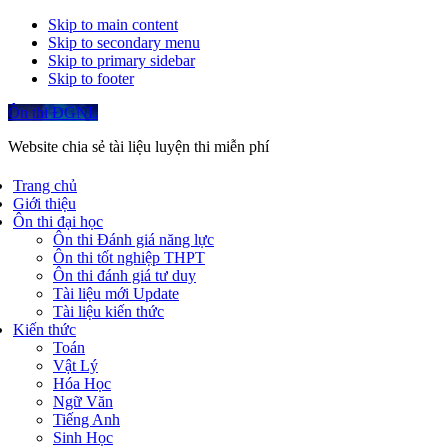
Skip to main content
Skip to secondary menu
Skip to primary sidebar
Skip to footer
Ôn thi ĐGNL
Website chia sẻ tài liệu luyện thi miễn phí
Trang chủ
Giới thiệu
Ôn thi đại học
Ôn thi Đánh giá năng lực
Ôn thi tốt nghiệp THPT
Ôn thi đánh giá tư duy
Tài liệu mới Update
Tài liệu kiến thức
Kiến thức
Toán
Vật Lý
Hóa Học
Ngữ Văn
Tiếng Anh
Sinh Học