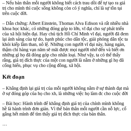
– Nếu bản thân mỗi người không biết cách trau dồi để tự tạo ra giá
trị cho mình thì cuộc sống không còn có ý nghĩa, chỉ là sự tồn tại
trên cuộc đời.
– Dẫn chứng: Albert Einstein, Thomas Alva Edison và rất nhiều nhà
khoa học khác, có những đóng góp to lớn, vĩ đại cho sự phát triển
của xã hội hiện đại. Hay chủ tịch Hồ Chí Minh vĩ đại, người đã đem
lại ánh sáng của tự do, hạnh phúc cho dân tộc, giải phóng dân tộc ta
khỏi kiếp lầm than, nô lệ. Những con người vĩ đại này, hàng ngàn,
thậm chí hàng vạn năm sẽ mãi được mọi người nhớ đến và biết ơn
những gì họ đã đóng góp cho nhân loại. Như vậy, ta có thể thấy
rằng, giá trị đích thực của một con người là nằm ở những gì họ đã
cống hiến, phục vụ cho cộng đồng, xã hội.
Kết đoạn
– Khẳng định lại giá trị của mỗi người không nằm ở sự thành đạt mà
ở sự đóng góp của họ cho xh, là những việc họ làm đc cho cuộc đời
– Bài học: Hành trình để khẳng định giá trị của chính mình không
hề là hành trình đơn giản. Vì thế bản thân mỗi người cần nỗ lực, cố
gắng hết mình để tìm thấy giá trị đích thực của bản thân.
…