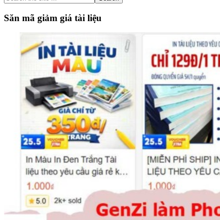
the
site
Săn mã giảm giá tài liệu
...