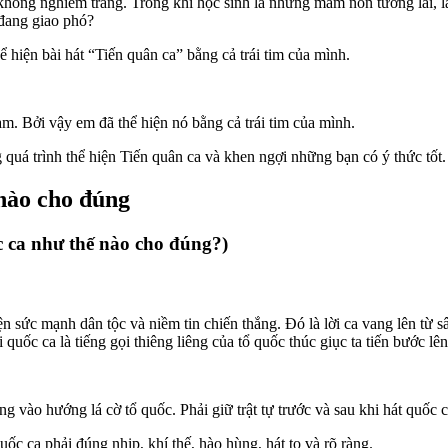
hông nghiêm trang. Trong khi học sinh là những mầm non tương lai, l
 đang giao phó?
 hiện bài hát “Tiến quân ca” bằng cả trái tim của mình.
am. Bởi vậy em đã thể hiện nó bằng cả trái tim của mình.
quá trình thể hiện Tiến quân ca và khen ngợi những bạn có ý thức tốt.
 nào cho đúng
c ca như thế nào cho đúng?)
n sức mạnh dân tộc và niềm tin chiến thắng. Đó là lời ca vang lên từ s
 quốc ca là tiếng gọi thiêng liêng của tổ quốc thúc giục ta tiến bước l
g vào hướng lá cờ tổ quốc. Phải giữ trật tự trước và sau khi hát quốc c
uốc ca phải đúng nhịp, khí thế, hào hùng, hát to và rõ ràng.