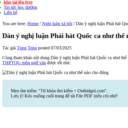
kho tài lệu free
Tin tức học đường
Liên hệ
You are here:
Home
/
Nghị luận xã hội
/
Dàn ý nghị luận Phải hát Qu
Dàn ý nghị luận Phải hát Quốc ca như thế
Tác giả
Tùng Teng
posted
07/03/2025
Cùng tham khảo nội dung Dàn ý nghị luận Phải hát Quốc ca như thế 
THPTQG môn ngữ văn
được tốt nhé.
Mẹo tìm kiếm: "Từ khóa tìm kiếm + Onthidgnl.com".
Lưu ý! Kéo xuống cuối trang để tải File PDF (nếu có) nhé!