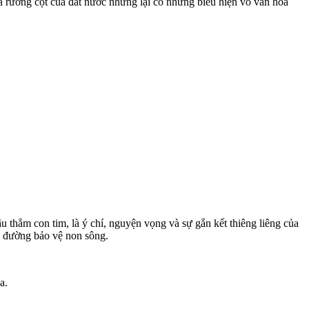
à rường cột của đất nước nhưng lại có những biểu hiện vô văn hóa
âu thẳm con tim, là ý chí, nguyện vọng và sự gắn kết thiêng liêng của
ên đường bảo vệ non sông.
a.