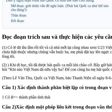
Dàn ý nghị luận Phải hát Quốc ca như thế nào cho đúng
Mở đoạn: giới thiệu vấn đề nghị luận. (Phải hát Quốc ca như thế nào
cho đúng?)
Thân đoạn:
Kết đoạn:
Đọc đoạn trích sau và thực hiện các yêu cầ
(1) Có lẽ đã lâu lắm rồi tôi và cả nhà mới lại cùng nhau xem U23 Việt
chưa thật thuộc nhưng chúng vẫn buộc ba, mẹ phải đặt tay lên ngực ch
lòng tôi.
(2) ) Khi đi học, tôi đã được hát quốc ca mỗi khi chào cờ. Bây giờ há
hỏi “Khi nào Việt Nam đá nữa vậy ba? Để con cùng ba mẹ hát quốc 
(Theo Lê Văn Thu, Quốc ca Việt Nam, báo Thanh Niên số ngày 8-6
Câu 1) Xác định thành phần biệt lập có trong đoạn v
1 Có lẽ=> thành phần tình thái
Câu 2)Xác định một phép liên kết trong đoạn văn thứ 2