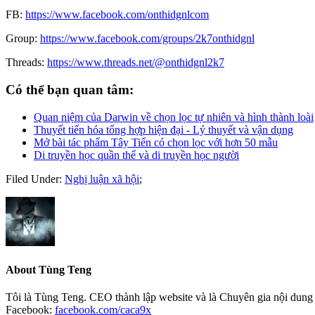
FB:
https://www.facebook.com/onthidgnlcom
Group:
https://www.facebook.com/groups/2k7onthidgnl
Threads:
https://www.threads.net/@onthidgnl2k7
Có thể bạn quan tâm:
Quan niệm của Darwin về chọn lọc tự nhiên và hình thành loài
Thuyết tiến hóa tổng hợp hiện đại - Lý thuyết và vận dụng
Mở bài tác phẩm Tây Tiến có chọn lọc với hơn 50 mẫu
Di truyền học quần thể và di truyền học người
Filed Under:
Nghị luận xã hội
;
About
Tùng Teng
Tôi là Tùng Teng. CEO thành lập website và là Chuyên gia nội dung 
Facebook:
facebook.com/caca9x