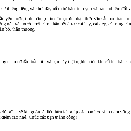
 sự thiêng liêng và khơi dậy niềm tự hào, tình yêu và trách nhiệm đối v
ần yêu nước, tinh thần tự tôn dân tộc để nhận thức sâu sắc hơn trách n
 nồng nàn yêu nước mới cảm nhận hết được cái hay, cái đẹp, cái rung c
gắn bó, thân thương.
 hay chào cờ đầu tuần, tôi và bạn hãy thật nghiêm túc khi cất lên bài c
o đúng”… sẽ là nguồn tài liệu hữu ích giúp các bạn học sinh nắm vữn
đạt điểm cao nhé! Chúc các bạn thành công!