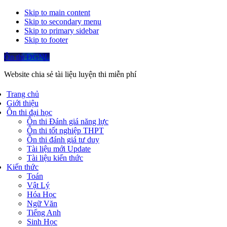
Skip to main content
Skip to secondary menu
Skip to primary sidebar
Skip to footer
Ôn thi ĐGNL
Website chia sẻ tài liệu luyện thi miễn phí
Trang chủ
Giới thiệu
Ôn thi đại học
Ôn thi Đánh giá năng lực
Ôn thi tốt nghiệp THPT
Ôn thi đánh giá tư duy
Tài liệu mới Update
Tài liệu kiến thức
Kiến thức
Toán
Vật Lý
Hóa Học
Ngữ Văn
Tiếng Anh
Sinh Học