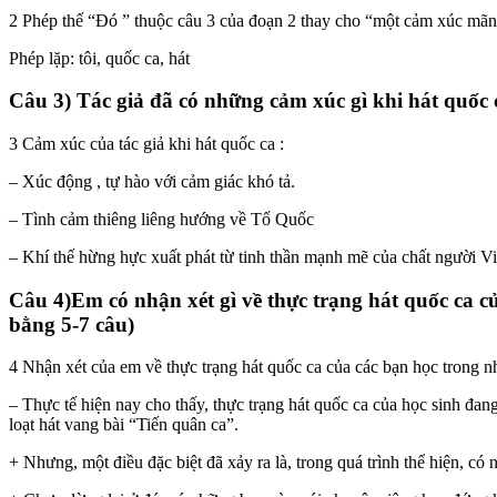
2 Phép thế “Đó ” thuộc câu 3 của đoạn 2 thay cho “một cảm xúc mãnh
Phép lặp: tôi, quốc ca, hát
Câu 3) Tác giả đã có những cảm xúc gì khi hát quốc
3 Cảm xúc của tác giả khi hát quốc ca :
– Xúc động , tự hào với cảm giác khó tả.
– Tình cảm thiêng liêng hướng về Tổ Quốc
– Khí thế hừng hực xuất phát từ tinh thần mạnh mẽ của chất người V
Câu 4)Em có nhận xét gì về thực trạng hát quốc ca c
bằng 5-7 câu)
4 Nhận xét của em về thực trạng hát quốc ca của các bạn học trong n
– Thực tế hiện nay cho thấy, thực trạng hát quốc ca của học sinh đan
loạt hát vang bài “Tiến quân ca”.
+ Nhưng, một điều đặc biệt đã xảy ra là, trong quá trình thể hiện, c