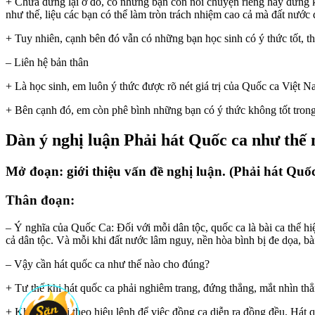
+ Chưa dừng lại ở đó, có những bạn còn nói chuyện riêng hay đứng k
như thế, liệu các bạn có thể làm tròn trách nhiệm cao cả mà đất nước
+ Tuy nhiên, cạnh bên đó vẫn có những bạn học sinh có ý thức tốt, thể
– Liên hệ bản thân
+ Là học sinh, em luôn ý thức được rõ nét giá trị của Quốc ca Việt N
+ Bên cạnh đó, em còn phê bình những bạn có ý thức không tốt trong 
Dàn ý nghị luận Phải hát Quốc ca như thế
Mở đoạn: giới thiệu vấn đề nghị luận. (Phải hát Quố
Thân đoạn:
– Ý nghĩa của Quốc Ca: Đối với mỗi dân tộc, quốc ca là bài ca thể hiệ
cả dân tộc. Và mỗi khi đất nước lâm nguy, nền hòa bình bị đe dọa, bài
– Vậy cần hát quốc ca như thế nào cho đúng?
+ Tư thế khi hát quốc ca phải nghiêm trang, đứng thẳng, mắt nhìn thẳn
+ Khi hát phải theo hiệu lệnh để việc đồng ca diễn ra đồng đều. Hát q