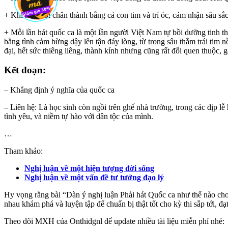
+ Khi hát phải chân thành bằng cả con tim và trí óc, cảm nhận sâu sắc
+ Mỗi lần hát quốc ca là một lần người Việt Nam tự bồi dưỡng tinh th
bằng tình cảm bừng dậy lên tận đáy lòng, từ trong sâu thẳm trái tim
đại, hết sức thiêng liêng, thành kính nhưng cũng rất đỗi quen thuộc, 
Kết đoạn:
– Khẳng định ý nghĩa của quốc ca
– Liên hệ: Là học sinh còn ngồi trên ghế nhà trường, trong các dịp lễ
tình yêu, và niềm tự hào với dân tộc của mình.
…
Tham khảo:
Nghị luận về một hiện tượng đời sống
Nghị luận về một vấn đề tư tưởng đạo lý
Hy vọng rằng bài “Dàn ý nghị luận Phải hát Quốc ca như thế nào ch
nhau khám phá và luyện tập để chuẩn bị thật tốt cho kỳ thi sắp tới, 
Theo dõi MXH của Onthidgnl để update nhiều tài liệu miễn phí nhé: