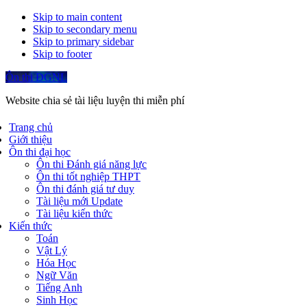
Skip to main content
Skip to secondary menu
Skip to primary sidebar
Skip to footer
Ôn thi ĐGNL
Website chia sẻ tài liệu luyện thi miễn phí
Trang chủ
Giới thiệu
Ôn thi đại học
Ôn thi Đánh giá năng lực
Ôn thi tốt nghiệp THPT
Ôn thi đánh giá tư duy
Tài liệu mới Update
Tài liệu kiến thức
Kiến thức
Toán
Vật Lý
Hóa Học
Ngữ Văn
Tiếng Anh
Sinh Học