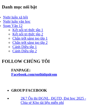
Danh mục nổi bật
Nghị luận xã hội
Nghị luận văn học
Soạn Văn 12
Kết nối tri thức tập 1
Kết nối tri thức tập 2
Chân trời sáng tạo tập 1
Chân trời sáng tạo tập 2
Cánh Diều tập 1
Cánh Diều tập 2
FOLLOW CHÚNG TÔI
FANPAGE:
Facebook.com/onthidgnlcom
GROUP FACEBOOK
2K7 Ôn thi ĐGNL, ĐGTD, Đại học 2025 -
Chia sẻ Kho tài liệu miễn phí