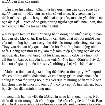
người bạn thân của mình.
– Cần thấu hiểu nhau : Chúng ta hãy quan tâm đến cuộc sống của
người bạn mình. Hãy tâm sự, chia sẻ với nhau; hãy xem bạn ấy
thích màu sắc gì, thích nghe thể loại nhạc nào, món ăn yêu thích của
bạn ấy là gì… Việc đó sẽ giúp những người bạn hiểu nhau hơn, tình
bạn cũng vì thế mà trở nên khăng khít.
– Hãy quan tâm tới bạn từ những hành động nhỏ nhất hãy giúp bạn
khi bạn gặp khó khăn: Bạn không cần thiết phải nói với người bạn
của mình rằng họ quan trọng như thế nào trong cuộc sống của bạn.
Thay vào đó bạn hãy quan tâm đến họ từ những hành động nhỏ
nhất. Chẳng hạn như tự tay làm một tấm thiệp gửi tặng bạn ấy vào
một dịp đặc biệt, gửi tặng một lời khen, một nụ cười hay trao một
cái ôm khi bạn có chuyện không vui. Những hành động nhỏ ấy đôi
khi còn có giá trị nhiều hơn so với những giá trị vật chất khác.
– Muốn có tình bạn đẹp ta không thể thiếu sự tôn trọng. Mỗi người
đều có những điểm khác nhau và có những giá trị khác nhau nên
chúng ta phải tôn trọng họ, đừng vội đưa ra những phán xét về bạn
khi chưa hiểu hết mọi chuyện, đừng cố gây áp lực hay sức ép, buộc
bạn ấy làm điều mình không muốn.
– Trong tình bạn thì việc tin tưởng lẫn nhau là rất quan trọng. Nếu
thiếu đi sự tin tưởng, bất cứ mối quan hệ nào cũng dễ bị đổ vỡ. Bạn
tốt luôn là người đáng để chúng mình tin cậy phải không nào? Bên