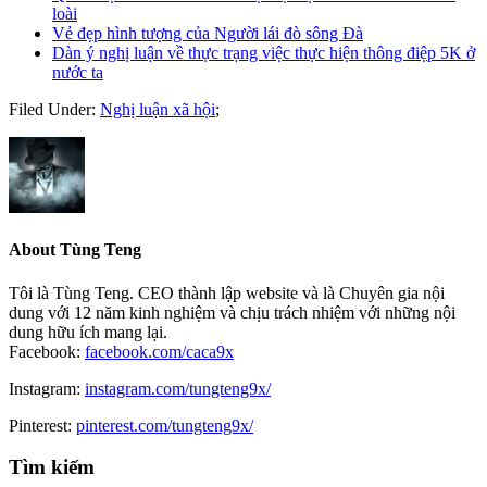
loài
Vẻ đẹp hình tượng của Người lái đò sông Đà
Dàn ý nghị luận về thực trạng việc thực hiện thông điệp 5K ở
nước ta
Filed Under:
Nghị luận xã hội
;
About
Tùng Teng
Tôi là Tùng Teng. CEO thành lập website và là Chuyên gia nội
dung với 12 năm kinh nghiệm và chịu trách nhiệm với những nội
dung hữu ích mang lại.
Facebook:
facebook.com/caca9x
Instagram:
instagram.com/tungteng9x/
Pinterest:
pinterest.com/tungteng9x/
Primary
Tìm kiếm