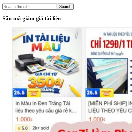
Sidebar
Search
the
site
Săn mã giảm giá tài liệu
...