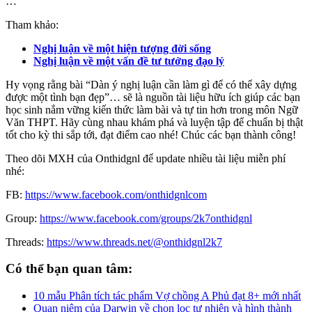
…
Tham khảo:
Nghị luận về một hiện tượng đời sống
Nghị luận về một vấn đề tư tưởng đạo lý
Hy vọng rằng bài “Dàn ý nghị luận cần làm gì để có thể xây dựng
được một tình bạn đẹp”… sẽ là nguồn tài liệu hữu ích giúp các bạn
học sinh nắm vững kiến thức làm bài và tự tin hơn trong môn Ngữ
Văn THPT. Hãy cùng nhau khám phá và luyện tập để chuẩn bị thật
tốt cho kỳ thi sắp tới, đạt điểm cao nhé! Chúc các bạn thành công!
Theo dõi MXH của Onthidgnl để update nhiều tài liệu miễn phí
nhé:
FB:
https://www.facebook.com/onthidgnlcom
Group:
https://www.facebook.com/groups/2k7onthidgnl
Threads:
https://www.threads.net/@onthidgnl2k7
Có thể bạn quan tâm:
10 mẫu Phân tích tác phẩm Vợ chồng A Phủ đạt 8+ mới nhất
Quan niệm của Darwin về chọn lọc tự nhiên và hình thành