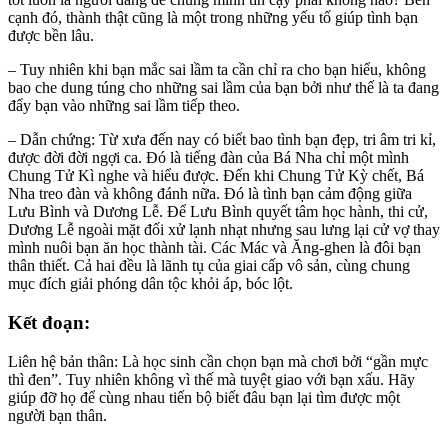
cạnh đó, thành thật cũng là một trong những yếu tố giúp tình bạn
được bền lâu.
– Tuy nhiên khi bạn mắc sai lầm ta cần chỉ ra cho bạn hiểu, không
bao che dung túng cho những sai lầm của bạn bởi như thế là ta đang
đẩy bạn vào những sai lầm tiếp theo.
– Dẫn chứng: Từ xưa đến nay có biết bao tình bạn đẹp, tri âm tri kỉ,
được đời đời ngợi ca. Đó là tiếng đàn của Bá Nha chỉ một mình
Chung Tử Kì nghe và hiểu được. Đến khi Chung Tử Kỳ chết, Bá
Nha treo đàn và không đánh nữa. Đó là tình bạn cảm động giữa
Lưu Bình và Dương Lễ. Để Lưu Bình quyết tâm học hành, thi cử,
Dương Lễ ngoài mặt đối xử lạnh nhạt nhưng sau lưng lại cử vợ thay
mình nuôi bạn ăn học thành tài. Các Mác và Ăng-ghen là đôi bạn
thân thiết. Cả hai đều là lãnh tụ của giai cấp vô sản, cùng chung
mục đích giải phóng dân tộc khỏi áp, bóc lột.
Kết đoạn:
Liên hệ bản thân: Là học sinh cần chọn bạn mà chơi bởi “gần mực
thì đen”. Tuy nhiên không vì thế mà tuyệt giao với bạn xấu. Hãy
giúp đỡ họ để cùng nhau tiến bộ biết đâu bạn lại tìm được một
người bạn thân.