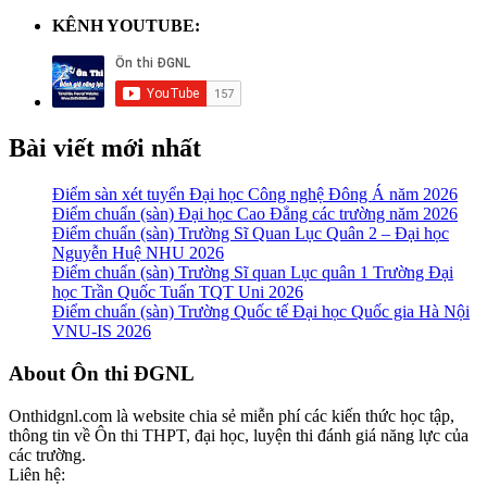
KÊNH YOUTUBE:
Bài viết mới nhất
Điểm sàn xét tuyển Đại học Công nghệ Đông Á năm 2026
Điểm chuẩn (sàn) Đại học Cao Đẳng các trường năm 2026
Điểm chuẩn (sàn) Trường Sĩ Quan Lục Quân 2 – Đại học
Nguyễn Huệ NHU 2026
Điểm chuẩn (sàn) Trường Sĩ quan Lục quân 1 Trường Đại
học Trần Quốc Tuấn TQT Uni 2026
Điểm chuẩn (sàn) Trường Quốc tế Đại học Quốc gia Hà Nội
VNU-IS 2026
Footer
About Ôn thi ĐGNL
Onthidgnl.com là website chia sẻ miễn phí các kiến thức học tập,
thông tin về Ôn thi THPT, đại học, luyện thi đánh giá năng lực của
các trường.
Liên hệ: