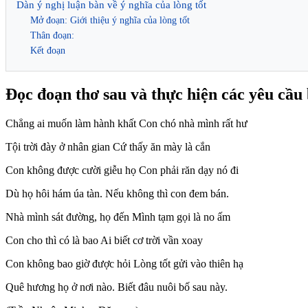
Dàn ý nghị luận bàn về ý nghĩa của lòng tốt
Mở đoạn: Giới thiệu ý nghĩa của lòng tốt
Thân đoạn:
Kết đoạn
Đọc đoạn thơ sau và thực hiện các yêu cầu
Chẳng ai muốn làm hành khất Con chó nhà mình rất hư
Tội trời đày ở nhân gian Cứ thấy ăn mày là cắn
Con không được cười giễu họ Con phải răn dạy nó đi
Dù họ hôi hám úa tàn. Nếu không thì con đem bán.
Nhà mình sát đường, họ đến Mình tạm gọi là no ấm
Con cho thì có là bao Ai biết cơ trời vần xoay
Con không bao giờ được hỏi Lòng tốt gửi vào thiên hạ
Quê hương họ ở nơi nào. Biết đâu nuôi bố sau này.