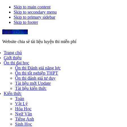
Skip to main content
Skip to secondary menu
Skip to primary sidebar
Skip to footer
Ôn thi ĐGNL
Website chia sẻ tài liệu luyện thi miễn phí
Trang chủ
Giới thiệu
Ôn thi đại học
Ôn thi Đánh giá năng lực
Ôn thi tốt nghiệp THPT
Ôn thi đánh giá tư duy
Tài liệu mới Update
Tài liệu kiến thức
Kiến thức
Toán
Vật Lý
Hóa Học
Ngữ Văn
Tiếng Anh
Sinh Học