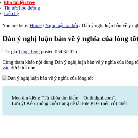
kho tài lệu free
Tin tức học đường
Liên hệ
You are here:
Home
/
Nghị luận xã hội
/
Dàn ý nghị luận bàn về ý ngh
Dàn ý nghị luận bàn về ý nghĩa của lòng tố
Tác giả
Tùng Teng
posted
05/03/2025
Cùng tham khảo nội dung Dàn ý nghị luận bàn về ý nghĩa của lòng tố
văn
được tốt nhé.
Mẹo tìm kiếm: "Từ khóa tìm kiếm + Onthidgnl.com".
Lưu ý! Kéo xuống cuối trang để tải File PDF (nếu có) nhé!