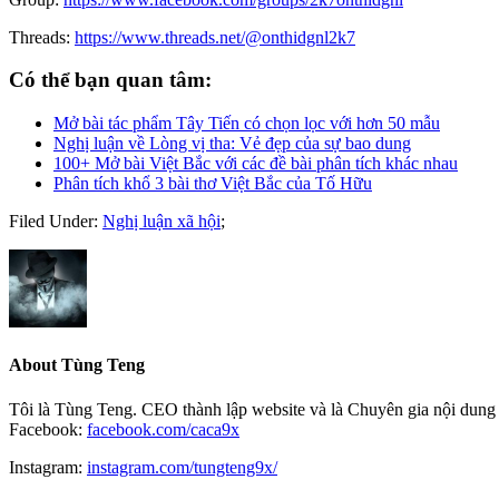
Threads:
https://www.threads.net/@onthidgnl2k7
Có thể bạn quan tâm:
Mở bài tác phẩm Tây Tiến có chọn lọc với hơn 50 mẫu
Nghị luận về Lòng vị tha: Vẻ đẹp của sự bao dung
100+ Mở bài Việt Bắc với các đề bài phân tích khác nhau
Phân tích khổ 3 bài thơ Việt Bắc của Tố Hữu
Filed Under:
Nghị luận xã hội
;
About
Tùng Teng
Tôi là Tùng Teng. CEO thành lập website và là Chuyên gia nội dung 
Facebook:
facebook.com/caca9x
Instagram:
instagram.com/tungteng9x/