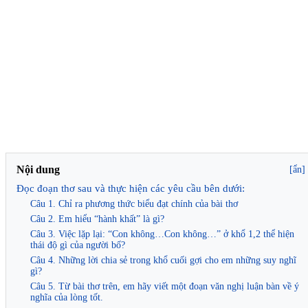
Nội dung
[ẩn]
Đọc đoạn thơ sau và thực hiện các yêu cầu bên dưới:
Câu 1. Chỉ ra phương thức biểu đạt chính của bài thơ
Câu 2. Em hiểu “hành khất” là gì?
Câu 3. Việc lặp lại: “Con không…Con không…” ở khổ 1,2 thể hiện
thái độ gì của người bố?
Câu 4. Những lời chia sẻ trong khổ cuối gợi cho em những suy nghĩ
gì?
Câu 5. Từ bài thơ trên, em hãy viết một đoạn văn nghị luận bàn về ý
nghĩa của lòng tốt.