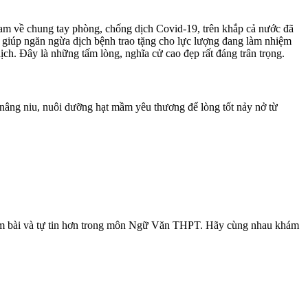
m về chung tay phòng, chống dịch Covid-19, trên khắp cả nước đã
giúp ngăn ngừa dịch bệnh trao tặng cho lực lượng đang làm nhiệm
h. Đây là những tấm lòng, nghĩa cử cao đẹp rất đáng trân trọng.
y nâng niu, nuôi dưỡng hạt mầm yêu thương để lòng tốt nảy nở từ
c làm bài và tự tin hơn trong môn Ngữ Văn THPT. Hãy cùng nhau khám