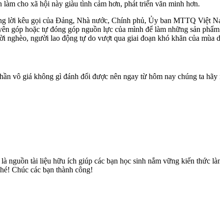
 làm cho xã hội này giàu tình cảm hơn, phát triển văn minh hơn.
ng lời kêu gọi của Đảng, Nhà nước, Chính phủ, Ủy ban MTTQ Việt Na
yên góp hoặc tự đóng góp nguồn lực của mình để làm những sản phẩm 
 nghèo, người lao động tự do vượt qua giai đoạn khó khăn của mùa dịc
inh thần vô giá không gì đánh đổi được nên ngay từ hôm nay chúng ta hã
ẽ là nguồn tài liệu hữu ích giúp các bạn học sinh nắm vững kiến thứ
o nhé! Chúc các bạn thành công!