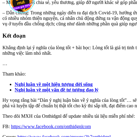
– Mỗi người biết chia sẻ, yêu thương, giúp đỡ người khác sẽ góp phần
– Dẫn chứng: Trong những ngày diễn ra đại dịch Covid-19, hưởng ứ
có nhiều nhóm thiện nguyện, cá nhân chủ động đứng ra vận động qu
vụ ở tuyến đầu chống dịch; cũng như dành những phần quà giúp người
Kết đoạn
Khẳng định lại ý nghĩa của lòng tốt + bài học: Lòng tốt là giá trị t
những việc làm nhỏ nhất.
…
Tham khảo:
Nghị luận về một hiện tượng đời sống
Nghị luận về một vấn đề tư tưởng đạo lý
Hy vọng rằng bài “Dàn ý nghị luận bàn về ý nghĩa của lòng tốt”… s
phá và luyện tập để chuẩn bị thật tốt cho kỳ thi sắp tới, đạt điểm ca
Theo dõi MXH của Onthidgnl để update nhiều tài liệu miễn phí nhé:
FB:
https://www.facebook.com/onthidgnlcom
Group:
https://www.facebook.com/groups/2k7onthidgnl