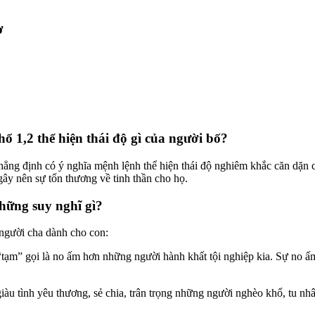
ơ
1,2 thể hiện thái độ gì của người bố?
g định có ý nghĩa mệnh lệnh thể hiện thái độ nghiêm khắc căn dặn c
ây nên sự tổn thương về tinh thần cho họ.
những suy nghĩ gì?
 người cha dành cho con:
 “tạm” gọi là no ấm hơn những người hành khất tội nghiệp kia. Sự no ấ
iàu tình yêu thương, sẻ chia, trân trọng những người nghèo khổ, tu nhâ