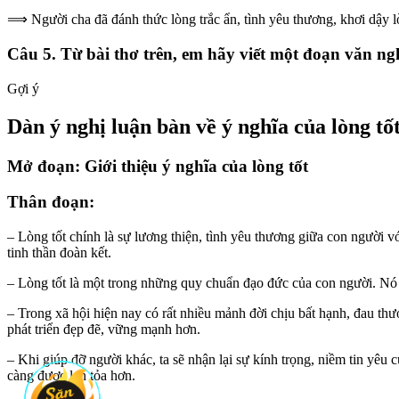
⟹ Người cha đã đánh thức lòng trắc ẩn, tình yêu thương, khơi dậy l
Câu 5. Từ bài thơ trên, em hãy viết một đoạn văn ngh
Gợi ý
Dàn ý nghị luận bàn về ý nghĩa của lòng tố
Mở đoạn: Giới thiệu ý nghĩa của lòng tốt
Thân đoạn:
– Lòng tốt chính là sự lương thiện, tình yêu thương giữa con người v
tinh thần đoàn kết.
– Lòng tốt là một trong những quy chuẩn đạo đức của con người. Nó 
– Trong xã hội hiện nay có rất nhiều mảnh đời chịu bất hạnh, đau thư
phát triển đẹp đẽ, vững mạnh hơn.
– Khi giúp đỡ người khác, ta sẽ nhận lại sự kính trọng, niềm tin yêu
càng được lan tỏa hơn.