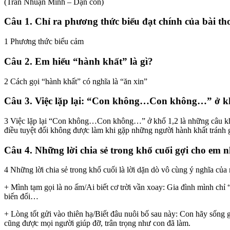
(Trần Nhuận Minh – Dặn con)
Câu 1. Chỉ ra phương thức biểu đạt chính của bài th
1 Phương thức biểu cảm
Câu 2. Em hiểu “hành khất” là gì?
2 Cách gọi “hành khất” có nghĩa là “ăn xin”
Câu 3. Việc lặp lại: “Con không…Con không…” ở khổ 
3 Việc lặp lại “Con không…Con không…” ở khổ 1,2 là những câu khẳn
điều tuyệt đối không được làm khi gặp những người hành khất tránh g
Câu 4. Những lời chia sẻ trong khổ cuối gợi cho em 
4 Những lời chia sẻ trong khổ cuối là lời dặn dò vô cùng ý nghĩa của
+ Mình tạm gọi là no ấm/Ai biết cơ trời vần xoay: Gia đình mình chỉ
biến đổi…
+ Lòng tốt gửi vào thiên hạ/Biết đâu nuôi bố sau này: Con hãy sống g
cũng được mọi người giúp đỡ, trân trọng như con đã làm.