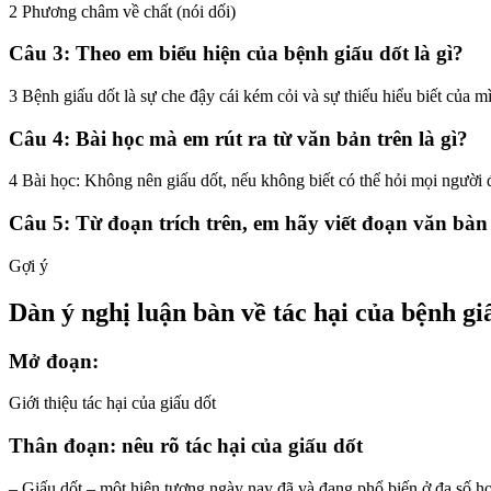
2 Phương châm về chất (nói dối)
Câu 3: Theo em biểu hiện của bệnh giấu dốt là gì?
3 Bệnh giấu dốt là sự che đậy cái kém cỏi và sự thiếu hiểu biết của m
Câu 4: Bài học mà em rút ra từ văn bản trên là gì?
4 Bài học: Không nên giấu dốt, nếu không biết có thể hỏi mọi người
Câu 5: Từ đoạn trích trên, em hãy viết đoạn văn bàn 
Gợi ý
Dàn ý nghị luận bàn về tác hại của bệnh gi
Mở đoạn:
Giới thiệu tác hại của giấu dốt
Thân đoạn: nêu rõ tác hại của giấu dốt
– Giấu dốt – một hiện tượng ngày nay đã và đang phổ biến ở đa số học 