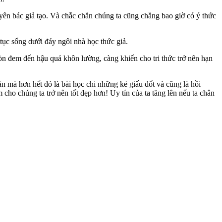
uyên bác giả tạo. Và chắc chắn chúng ta cũng chẳng bao giờ có ý thức
 tục sống dưới đáy ngôi nhà học thức giả.
òn đem đến hậu quả khôn lường, càng khiến cho tri thức trở nên hạn
n mà hơn hết đó là bài học chi những kẻ giấu dốt và cũng là hồi
ho chúng ta trở nên tốt đẹp hơn! Uy tín của ta tăng lên nếu ta chân