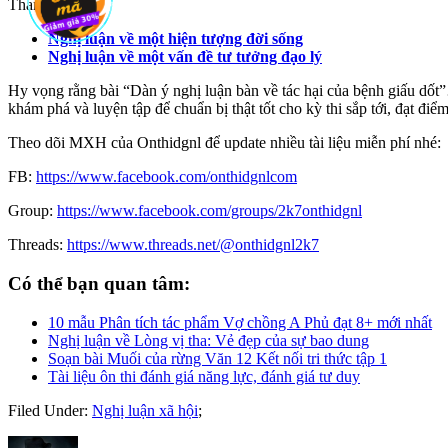
Tham khảo:
Nghị luận về một hiện tượng đời sống
Nghị luận về một vấn đề tư tưởng đạo lý
Hy vọng rằng bài “Dàn ý nghị luận bàn về tác hại của bệnh giấu dốt
khám phá và luyện tập để chuẩn bị thật tốt cho kỳ thi sắp tới, đạt đi
Theo dõi MXH của Onthidgnl để update nhiều tài liệu miễn phí nhé:
FB:
https://www.facebook.com/onthidgnlcom
Group:
https://www.facebook.com/groups/2k7onthidgnl
Threads:
https://www.threads.net/@onthidgnl2k7
Có thể bạn quan tâm:
10 mẫu Phân tích tác phẩm Vợ chồng A Phủ đạt 8+ mới nhất
Nghị luận về Lòng vị tha: Vẻ đẹp của sự bao dung
Soạn bài Muối của rừng Văn 12 Kết nối tri thức tập 1
Tài liệu ôn thi đánh giá năng lực, đánh giá tư duy
Filed Under:
Nghị luận xã hội
;