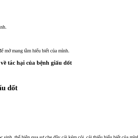
ình.
 để mở mang tầm hiểu biết của mình.
về tác hại của bệnh giấu dốt
ấu dốt
sinh, thể hiện qua sự che đậy cái kém cỏi, cái thiếu hiểu biết của mìn