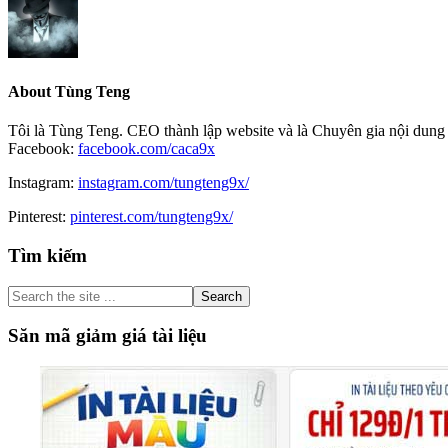
About
Tùng Teng
Tôi là Tùng Teng. CEO thành lập website và là Chuyên gia nội dung 
Facebook:
facebook.com/caca9x
Instagram:
instagram.com/tungteng9x/
Pinterest:
pinterest.com/tungteng9x/
Primary
Tìm kiếm
Sidebar
Search
the
site
Săn mã giảm giá tài liệu
...