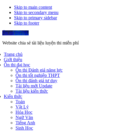
Skip to main content
Skip to secondary menu
Skip to primary sidebar
Skip to footer
Ôn thi ĐGNL
Website chia sẻ tài liệu luyện thi miễn phí
Trang chủ
Giới thiệu
Ôn thi đại học
Ôn thi Đánh giá năng lực
Ôn thi tốt nghiệp THPT
Ôn thi đánh giá tư duy
Tài liệu mới Update
Tài liệu kiến thức
Kiến thức
Toán
Vật Lý
Hóa Học
Ngữ Văn
Tiếng Anh
Sinh Học