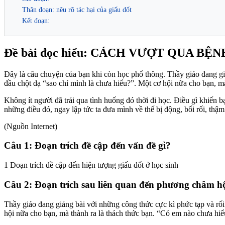
Thân đoạn: nêu rõ tác hại của giấu dốt
Kết đoạn:
Đề bài đọc hiểu: CÁCH VƯỢT QUA BỆ
Đây là câu chuyện của bạn khi còn học phổ thông. Thầy giáo đang giản
đầu chột dạ “sao chỉ mình là chưa hiểu?”. Một cơ hội nữa cho bạn, m
Không ít người đã trải qua tình huống đó thời đi học. Điều gì khiến b
những điều đó, ngay lập tức ta đưa mình về thế bị động, bối rối, thậm
(Nguồn Internet)
Câu 1: Đoạn trích đề cập đến vấn đề gì?
1 Đoạn trích đề cập đến hiện tượng giấu dốt ở học sinh
Câu 2: Đoạn trích sau liên quan đến phương châm hộ
Thầy giáo đang giảng bài với những công thức cực kì phức tạp và rối 
hội nữa cho bạn, mà thành ra là thách thức bạn. “Có em nào chưa hiể