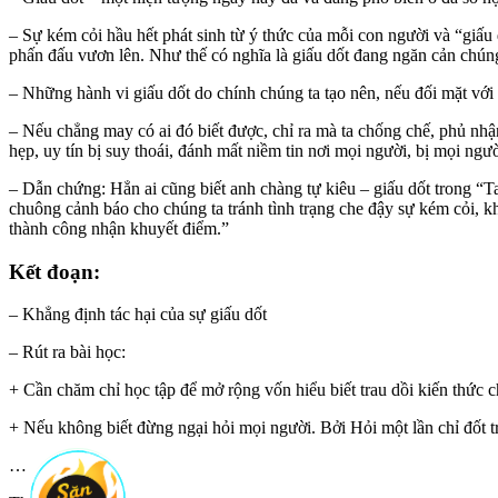
– Sự kém cỏi hầu hết phát sinh từ ý thức của mỗi con người và “giấu 
phấn đấu vươn lên. Như thế có nghĩa là giấu dốt đang ngăn cản chún
– Những hành vi giấu dốt do chính chúng ta tạo nên, nếu đối mặt với t
– Nếu chẳng may có ai đó biết được, chỉ ra mà ta chống chế, phủ nh
hẹp, uy tín bị suy thoái, đánh mất niềm tin nơi mọi người, bị mọi ngườ
– Dẫn chứng: Hẳn ai cũng biết anh chàng tự kiêu – giấu dốt trong “T
chuông cảnh báo cho chúng ta tránh tình trạng che đậy sự kém cỏi, k
thành công nhận khuyết điểm.”
Kết đoạn:
– Khẳng định tác hại của sự giấu dốt
– Rút ra bài học:
+ Cần chăm chỉ học tập để mở rộng vốn hiểu biết trau dồi kiến thức c
+ Nếu không biết đừng ngại hỏi mọi người. Bởi Hỏi một lần chỉ đốt tr
…