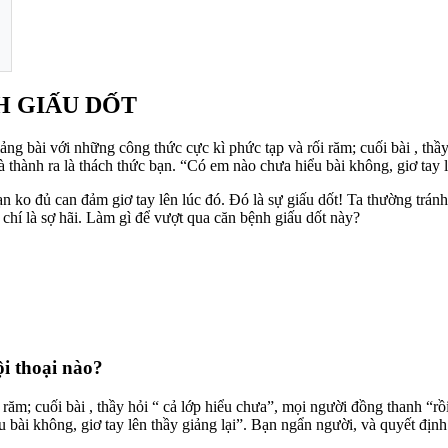
NH GIẤU DỐT
g bài với những công thức cực kì phức tạp và rối răm; cuối bài , thầy
à thành ra là thách thức bạn. “Có em nào chưa hiểu bài không, giơ ta
ạn ko đủ can đảm giơ tay lên lúc đó. Đó là sự giấu dốt! Ta thường trán
 chí là sợ hãi. Làm gì để vượt qua căn bệnh giấu dốt này?
i thoại nào?
răm; cuối bài , thầy hỏi “ cả lớp hiểu chưa”, mọi người đồng thanh “rồ
u bài không, giơ tay lên thầy giảng lại”. Bạn ngẩn người, và quyết đ