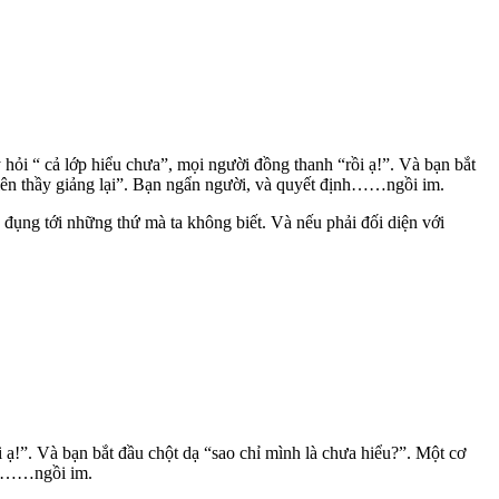
 hỏi “ cả lớp hiểu chưa”, mọi người đồng thanh “rồi ạ!”. Và bạn bắt
y lên thầy giảng lại”. Bạn ngẩn người, và quyết định……ngồi im.
h đụng tới những thứ mà ta không biết. Và nếu phải đối diện với
i ạ!”. Và bạn bắt đầu chột dạ “sao chỉ mình là chưa hiểu?”. Một cơ
ịnh……ngồi im.