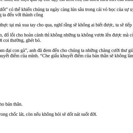
dốt” có thể khiến chúng ta ngày càng lún sâu trong cái vỏ bọc của sự 
g ta đến với thành công
hực tại mà xua tay cho qua, nghĩ rằng sẽ không ai biết được, ta sẽ tiếp
ận, đổ lỗi cho hoàn cảnh thì không những ta không vươn lên được mà c
i coi thường, ghét bỏ.
am đại con gà”, anh đã đem đến cho chúng ta những chàng cười thư giã
huyết điểm của mình. “Che giấu khuyết điểm của bản thân sẽ không làm c
ho bản thân.
ong chốc lát, còn nếu không hỏi sẽ dốt nát suốt đời.