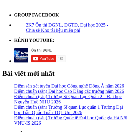
GROUP FACEBOOK
2K7 Ôn thi ĐGNL, ĐGTD, Đại học 2025 -
Chia sẻ Kho tài liệu miễn phí
KÊNH YOUTUBE:
Bài viết mới nhất
Điểm sàn xét tuyển Đại học Công nghệ Đông Á năm 2026
Điểm chuẩn (sàn) Đại học Cao Đẳng các trường năm 2026
Điểm chuẩn (sàn) Trường Sĩ Quan Lục Quân 2 – Đại học
Nguyễn Huệ NHU 2026
Điểm chuẩn (sàn) Trường Sĩ quan Lục quân 1 Trường Đại
học Trần Quốc Tuấn TQT Uni 2026
Điểm chuẩn (sàn) Trường Quốc tế Đại học Quốc gia Hà Nội
VNU-IS 2026