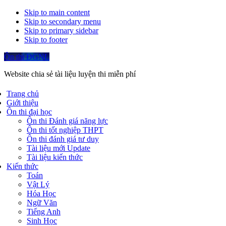
Skip to main content
Skip to secondary menu
Skip to primary sidebar
Skip to footer
Ôn thi ĐGNL
Website chia sẻ tài liệu luyện thi miễn phí
Trang chủ
Giới thiệu
Ôn thi đại học
Ôn thi Đánh giá năng lực
Ôn thi tốt nghiệp THPT
Ôn thi đánh giá tư duy
Tài liệu mới Update
Tài liệu kiến thức
Kiến thức
Toán
Vật Lý
Hóa Học
Ngữ Văn
Tiếng Anh
Sinh Học