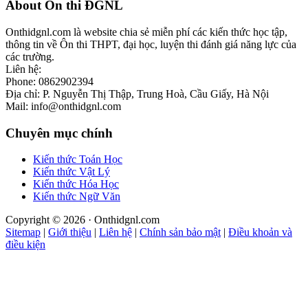
Footer
About Ôn thi ĐGNL
Onthidgnl.com là website chia sẻ miễn phí các kiến thức học tập,
thông tin về Ôn thi THPT, đại học, luyện thi đánh giá năng lực của
các trường.
Liên hệ:
Phone: 0862902394
Địa chỉ: P. Nguyễn Thị Thập, Trung Hoà, Cầu Giấy, Hà Nội
Mail: info@onthidgnl.com
Chuyên mục chính
Kiến thức Toán Học
Kiến thức Vật Lý
Kiến thức Hóa Học
Kiến thức Ngữ Văn
Copyright © 2026 · Onthidgnl.com
Sitemap
|
Giới thiệu
|
Liên hệ
|
Chính sản bảo mật
|
Điều khoản và
điều kiện