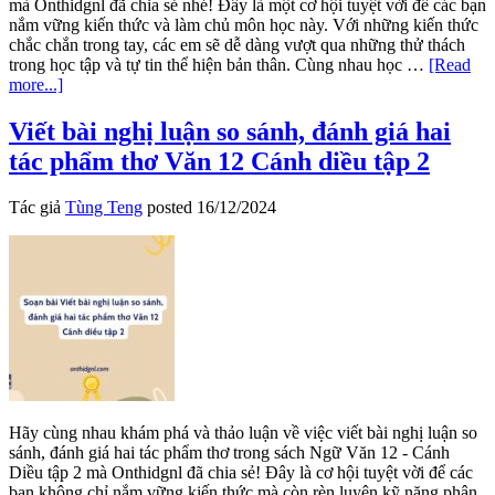
mà Onthidgnl đã chia sẻ nhé! Đây là một cơ hội tuyệt vời để các bạn
nắm vững kiến thức và làm chủ môn học này. Với những kiến thức
chắc chắn trong tay, các em sẽ dễ dàng vượt qua những thử thách
trong học tập và tự tin thể hiện bản thân. Cùng nhau học …
[Read
about
more...]
Trình
bày
Viết bài nghị luận so sánh, đánh giá hai
về
tác phẩm thơ Văn 12 Cánh diều tập 2
so
sánh,
đánh
Tác giả
Tùng Teng
posted
16/12/2024
giá
hai
tác
phẩm
thơ
Văn
12
Cánh
diều
tập
2
Hãy cùng nhau khám phá và thảo luận về việc viết bài nghị luận so
sánh, đánh giá hai tác phẩm thơ trong sách Ngữ Văn 12 - Cánh
Diều tập 2 mà Onthidgnl đã chia sẻ! Đây là cơ hội tuyệt vời để các
bạn không chỉ nắm vững kiến thức mà còn rèn luyện kỹ năng phân