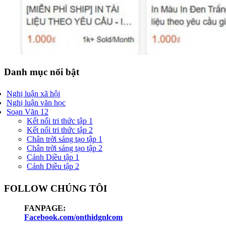
Danh mục nổi bật
Nghị luận xã hội
Nghị luận văn học
Soạn Văn 12
Kết nối tri thức tập 1
Kết nối tri thức tập 2
Chân trời sáng tạo tập 1
Chân trời sáng tạo tập 2
Cánh Diều tập 1
Cánh Diều tập 2
FOLLOW CHÚNG TÔI
FANPAGE:
Facebook.com/onthidgnlcom