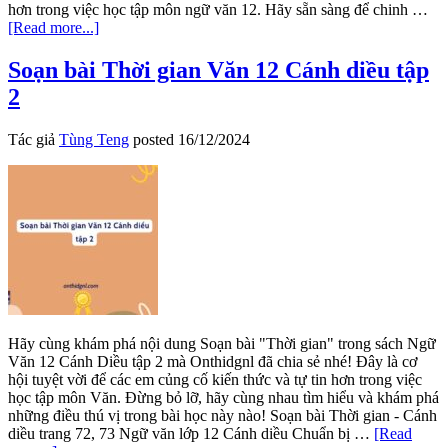
hơn trong việc học tập môn ngữ văn 12. Hãy sẵn sàng để chinh …
about
[Read more...]
Soạn
bài
Soạn bài Thời gian Văn 12 Cánh diều tập
Thực
2
hành
tiếng
Việt
Tác giả
Tùng Teng
posted
16/12/2024
trang
74
Văn
12
Cánh
diều
tập
2
Hãy cùng khám phá nội dung Soạn bài "Thời gian" trong sách Ngữ
Văn 12 Cánh Diều tập 2 mà Onthidgnl đã chia sẻ nhé! Đây là cơ
hội tuyệt vời để các em củng cố kiến thức và tự tin hơn trong việc
học tập môn Văn. Đừng bỏ lỡ, hãy cùng nhau tìm hiểu và khám phá
những điều thú vị trong bài học này nào! Soạn bài Thời gian - Cánh
diều trang 72, 73 Ngữ văn lớp 12 Cánh diều Chuẩn bị …
[Read