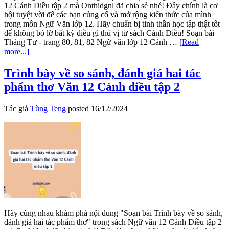
12 Cánh Diều tập 2 mà Onthidgnl đã chia sẻ nhé! Đây chính là cơ
hội tuyệt vời để các bạn củng cố và mở rộng kiến thức của mình
trong môn Ngữ Văn lớp 12. Hãy chuẩn bị tinh thần học tập thật tốt
để không bỏ lỡ bất kỳ điều gì thú vị từ sách Cánh Diều! Soạn bài
Tháng Tư - trang 80, 81, 82 Ngữ văn lớp 12 Cánh …
[Read
about
more...]
Soạn
bài
Trình bày về so sánh, đánh giá hai tác
Tự
phẩm thơ Văn 12 Cánh diều tập 2
đánh
giá:
Tháng
Tác giả
Tùng Teng
posted
16/12/2024
Tư
Văn
12
Cánh
diều
tập
2
Hãy cùng nhau khám phá nội dung "Soạn bài Trình bày về so sánh,
đánh giá hai tác phẩm thơ" trong sách Ngữ văn 12 Cánh Diều tập 2