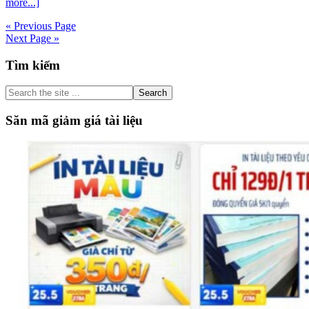
about
more...]
Soạn
« Previous Page
bài
Next Page »
Thời
gian
Primary
Tìm kiếm
Văn
12
Sidebar
Cánh
Search
diều
the
tập
site
Săn mã giảm giá tài liệu
2
...