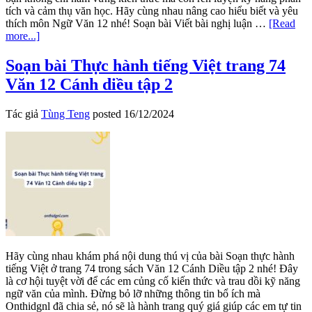
tích và cảm thụ văn học. Hãy cùng nhau nâng cao hiểu biết và yêu
thích môn Ngữ Văn 12 nhé! Soạn bài Viết bài nghị luận …
[Read
about
more...]
Viết
bài
Soạn bài Thực hành tiếng Việt trang 74
nghị
Văn 12 Cánh diều tập 2
luận
so
sánh,
Tác giả
Tùng Teng
posted
16/12/2024
đánh
giá
hai
tác
phẩm
thơ
Văn
12
Cánh
diều
tập
Hãy cùng nhau khám phá nội dung thú vị của bài Soạn thực hành
2
tiếng Việt ở trang 74 trong sách Văn 12 Cánh Diều tập 2 nhé! Đây
là cơ hội tuyệt vời để các em củng cố kiến thức và trau dồi kỹ năng
ngữ văn của mình. Đừng bỏ lỡ những thông tin bổ ích mà
Onthidgnl đã chia sẻ, nó sẽ là hành trang quý giá giúp các em tự tin