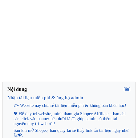
Nội dung
[ẩn]
Nhận tài liệu miễn phí & ủng hộ admin
👉 Website này chia sẻ tài liệu miễn phí & không bán khóa học!
💖 Để duy trì website, mình tham gia Shopee Affiliate – bạn chỉ
cần click vào banner bên dưới là đã giúp admin có thêm tài
nguyên duy trì web rồi!
Sau khi mở Shopee, bạn quay lại sẽ thấy link tải tài liệu ngay nhé!
🚀💖.