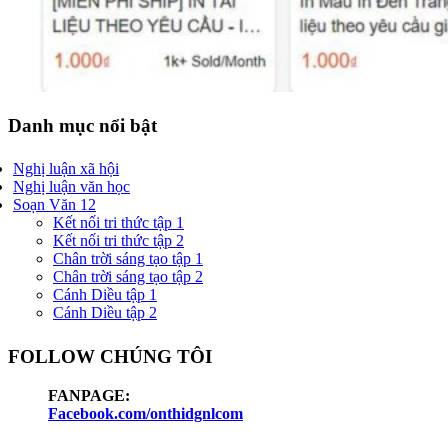
Danh mục nổi bật
Nghị luận xã hội
Nghị luận văn học
Soạn Văn 12
Kết nối tri thức tập 1
Kết nối tri thức tập 2
Chân trời sáng tạo tập 1
Chân trời sáng tạo tập 2
Cánh Diều tập 1
Cánh Diều tập 2
FOLLOW CHÚNG TÔI
FANPAGE:
Facebook.com/onthidgnlcom