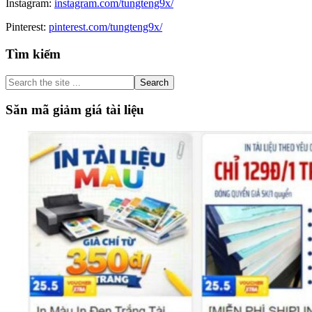
Instagram:
instagram.com/tungteng9x/
Pinterest:
pinterest.com/tungteng9x/
Primary
Tìm kiếm
Sidebar
Search
the
site
Săn mã giảm giá tài liệu
...