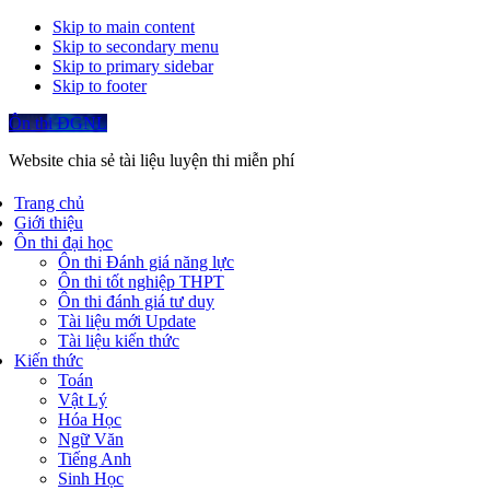
Skip to main content
Skip to secondary menu
Skip to primary sidebar
Skip to footer
Ôn thi ĐGNL
Website chia sẻ tài liệu luyện thi miễn phí
Trang chủ
Giới thiệu
Ôn thi đại học
Ôn thi Đánh giá năng lực
Ôn thi tốt nghiệp THPT
Ôn thi đánh giá tư duy
Tài liệu mới Update
Tài liệu kiến thức
Kiến thức
Toán
Vật Lý
Hóa Học
Ngữ Văn
Tiếng Anh
Sinh Học