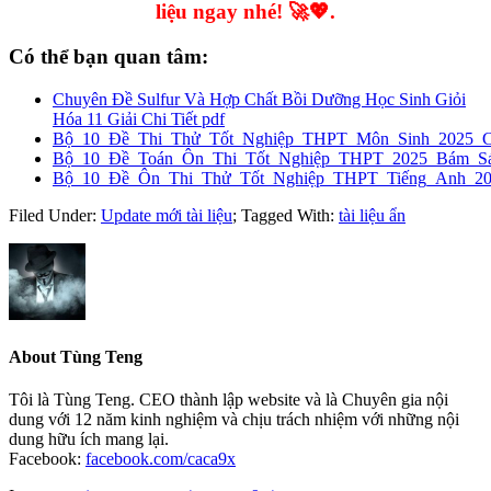
liệu ngay nhé! 🚀💖.
Có thể bạn quan tâm:
Chuyên Đề Sulfur Và Hợp Chất Bồi Dưỡng Học Sinh Giỏi
Hóa 11 Giải Chi Tiết pdf
Bộ_10_Đề_Thi_Thử_Tốt_Nghiệp_THPT_Môn_Sinh_2025_
Bộ_10_Đề_Toán_Ôn_Thi_Tốt_Nghiệp_THPT_2025_Bám_Sát
Bộ_10_Đề_Ôn_Thi_Thử_Tốt_Nghiệp_THPT_Tiếng_Anh_2
Filed Under:
Update mới tài liệu
;
Tagged With:
tài liệu ẩn
About
Tùng Teng
Tôi là Tùng Teng. CEO thành lập website và là Chuyên gia nội
dung với 12 năm kinh nghiệm và chịu trách nhiệm với những nội
dung hữu ích mang lại.
Facebook:
facebook.com/caca9x