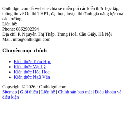
Onthidgnl.com là website chia sẻ miễn phí các kiến thức học tập,
thông tin về Ôn thi THPT, đại học, luyện thi đánh giá năng lực của
các trường.
Liên hệ:
Phone: 0862902394
Địa chỉ: P. Nguyễn Thị Thập, Trung Hoà, Cầu Giấy, Hà Nội
Mail: info@onthidgnl.com
Chuyên mục chính
Kiến thức Toán Học
Kiến thức Vật Lý
Kiến thức Hóa Học
Kiến thức Ngữ Văn
Copyright © 2026 · Onthidgnl.com
Sitemap
|
Giới thiệu
|
Liên hệ
|
Chính sản bảo mật
|
Điều khoản và
điều kiện