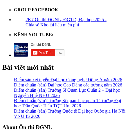
GROUP FACEBOOK
2K7 Ôn thi ĐGNL, ĐGTD, Đại học 2025 -
Chia sẻ Kho tài liệu miễn phí
KÊNH YOUTUBE:
Bài viết mới nhất
Điểm sàn xét tuyển Đại học Công nghệ Đông Á năm 2026
Điểm chuẩn (sàn) Đại học Cao Đẳng các trường năm 2026
Điểm chuẩn (sàn) Trường Sĩ Quan Lục Quân 2 – Đại học
Nguyễn Huệ NHU 2026
Điểm chuẩn (sàn) Trường Sĩ quan Lục quân 1 Trường Đại
học Trần Quốc Tuấn TQT Uni 2026
Điểm chuẩn (sàn) Trường Quốc tế Đại học Quốc gia Hà Nội
VNU-IS 2026
Footer
About Ôn thi ĐGNL