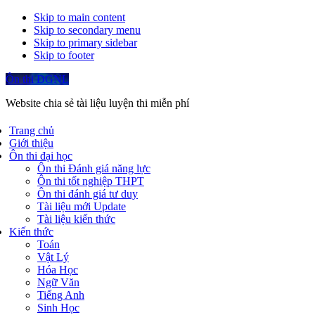
Skip to main content
Skip to secondary menu
Skip to primary sidebar
Skip to footer
Ôn thi ĐGNL
Website chia sẻ tài liệu luyện thi miễn phí
Trang chủ
Giới thiệu
Ôn thi đại học
Ôn thi Đánh giá năng lực
Ôn thi tốt nghiệp THPT
Ôn thi đánh giá tư duy
Tài liệu mới Update
Tài liệu kiến thức
Kiến thức
Toán
Vật Lý
Hóa Học
Ngữ Văn
Tiếng Anh
Sinh Học