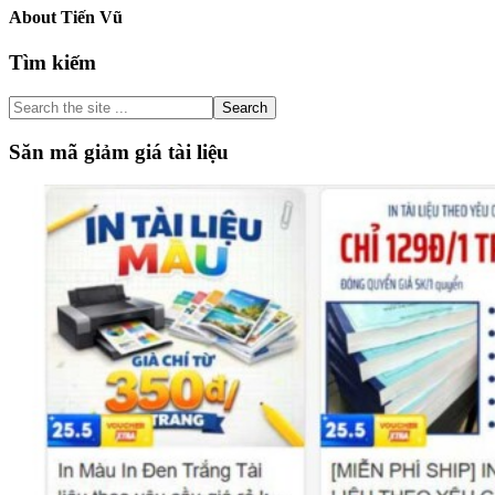
About
Tiến Vũ
Primary
Tìm kiếm
Sidebar
Search
the
site
Săn mã giảm giá tài liệu
...