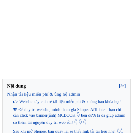
Nội dung
[ẩn]
Nhận tài liệu miễn phí & ủng hộ admin
👉 Website này chia sẻ tài liệu miễn phí & không bán khóa học!
💖 Để duy trì website, mình tham gia Shopee Affiliate – bạn chỉ
cần click vào banner(ảnh) MCBOOK 👇 bên dưới là đã giúp admin
có thêm tài nguyên duy trì web rồi! 👇 👇 👇
Sau khi mở Shopee, bạn quay lại sẽ thấy link tải tài liệu nhé! 👆👆