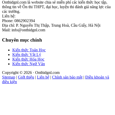
Onthidgnl.com là website chia sẻ miễn phí các kiến thức học tập,
thông tin về Ôn thi THPT, đại học, luyện thi đánh giá năng lực của
các trường.
Liên hệ:
Phone: 0862902394
Địa chỉ: P. Nguyễn Thị Thập, Trung Hoà, Cầu Giấy, Hà Nội
Mail: info@onthidgnl.com
Chuyên mục chính
Kiến thức Toán Học
Kiến thức Vật Lý
Kiến thức Hóa Học
Kiến thức Ngữ Văn
Copyright © 2026 · Onthidgnl.com
Sitemap
|
Giới thiệu
|
Liên hệ
|
Chính sản bảo mật
|
Điều khoản và
điều kiện