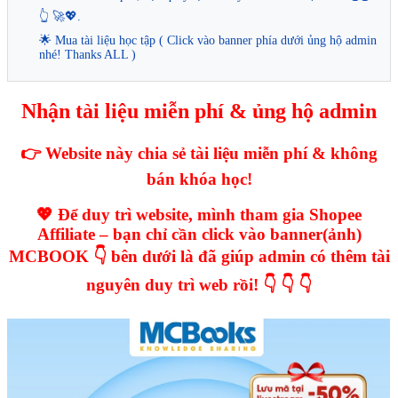
👆 🚀💖.
🌟 Mua tài liệu học tập ( Click vào banner phía dưới ủng hộ admin
nhé! Thanks ALL )
Nhận tài liệu miễn phí & ủng hộ admin
👉 Website này chia sẻ tài liệu miễn phí & không
bán khóa học!
💖 Để duy trì website, mình tham gia Shopee
Affiliate – bạn chỉ cần click vào banner(ảnh)
MCBOOK 👇 bên dưới là đã giúp admin có thêm tài
nguyên duy trì web rồi! 👇 👇 👇