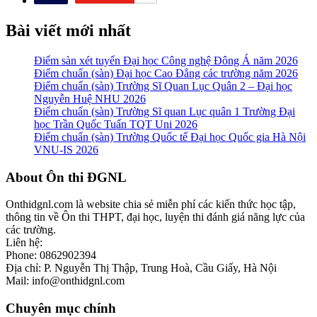
Bài viết mới nhất
Điểm sàn xét tuyển Đại học Công nghệ Đông Á năm 2026
Điểm chuẩn (sàn) Đại học Cao Đẳng các trường năm 2026
Điểm chuẩn (sàn) Trường Sĩ Quan Lục Quân 2 – Đại học
Nguyễn Huệ NHU 2026
Điểm chuẩn (sàn) Trường Sĩ quan Lục quân 1 Trường Đại
học Trần Quốc Tuấn TQT Uni 2026
Điểm chuẩn (sàn) Trường Quốc tế Đại học Quốc gia Hà Nội
VNU-IS 2026
Footer
About Ôn thi ĐGNL
Onthidgnl.com là website chia sẻ miễn phí các kiến thức học tập,
thông tin về Ôn thi THPT, đại học, luyện thi đánh giá năng lực của
các trường.
Liên hệ:
Phone: 0862902394
Địa chỉ: P. Nguyễn Thị Thập, Trung Hoà, Cầu Giấy, Hà Nội
Mail: info@onthidgnl.com
Chuyên mục chính