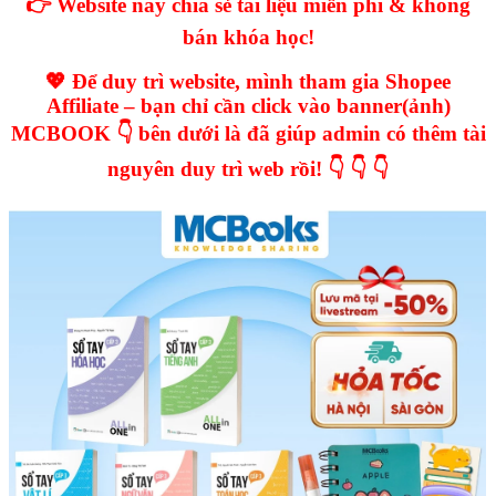
👉 Website này chia sẻ tài liệu miễn phí & không
bán khóa học!
💖 Để duy trì website, mình tham gia Shopee
Affiliate – bạn chỉ cần click vào banner(ảnh)
MCBOOK 👇 bên dưới là đã giúp admin có thêm tài
nguyên duy trì web rồi! 👇 👇 👇