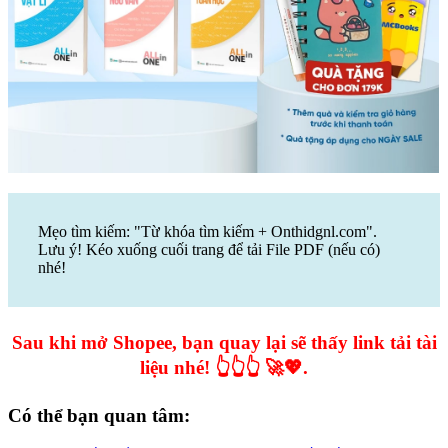
Mẹo tìm kiếm: "Từ khóa tìm kiếm + Onthidgnl.com".
Lưu ý! Kéo xuống cuối trang để tải File PDF (nếu có)
nhé!
Sau khi mở Shopee, bạn quay lại sẽ thấy link tải tài
liệu nhé! 👆👆👆 🚀💖.
Có thể bạn quan tâm: