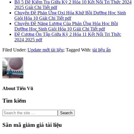
Bộ 5 Đề Kiểm Tra Giữa Kỳ 2 Hóa 10 Kết Nối Tri Thức 2024
2025 Giải Chi Tiết pdf
Chuyên Đề Phản Ứng Oxi Hóa Khử Bồi Dưỡng Học Sinh
Giỏi Hóa 10 Giải Chi Tiết pdf
Chuyên Đề Năng Lượng Của Phản Ứng Hóa Học Bồi
Dưỡng Học Sinh Giỏi Hóa 10 Giải Chi Tiết pdf
Đề Cương Ôn Tập Giữa Kỳ 2 Hóa 11 Kết Nối Tri Thức
2024 2025 pdf
Filed Under:
Update mới tài liệu
;
Tagged With:
tài liệu ẩn
About
Tiến Vũ
Primary
Tìm kiếm
Sidebar
Search
the
site
Săn mã giảm giá tài liệu
...