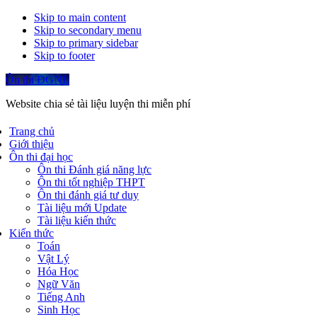
Skip to main content
Skip to secondary menu
Skip to primary sidebar
Skip to footer
Ôn thi ĐGNL
Website chia sẻ tài liệu luyện thi miễn phí
Trang chủ
Giới thiệu
Ôn thi đại học
Ôn thi Đánh giá năng lực
Ôn thi tốt nghiệp THPT
Ôn thi đánh giá tư duy
Tài liệu mới Update
Tài liệu kiến thức
Kiến thức
Toán
Vật Lý
Hóa Học
Ngữ Văn
Tiếng Anh
Sinh Học