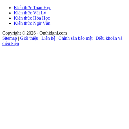
Kiến thức Toán Học
Kiến thức Vật Lý
Kiến thức Hóa Học
Kiến thức Ngữ Văn
Copyright © 2026 · Onthidgnl.com
Sitemap
|
Giới thiệu
|
Liên hệ
|
Chính sản bảo mật
|
Điều khoản và
điều kiện