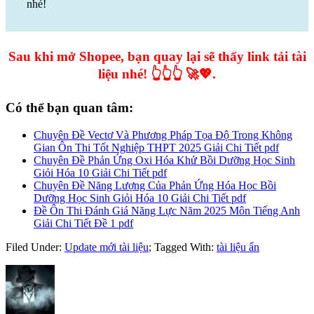
nhé!
Sau khi mở Shopee, bạn quay lại sẽ thấy link tải tài
liệu nhé! 👆👆👆 🚀💖.
Có thể bạn quan tâm:
Chuyên Đề Vectơ Và Phương Pháp Tọa Độ Trong Không
Gian Ôn Thi Tốt Nghiệp THPT 2025 Giải Chi Tiết pdf
Chuyên Đề Phản Ứng Oxi Hóa Khử Bồi Dưỡng Học Sinh
Giỏi Hóa 10 Giải Chi Tiết pdf
Chuyên Đề Năng Lượng Của Phản Ứng Hóa Học Bồi
Dưỡng Học Sinh Giỏi Hóa 10 Giải Chi Tiết pdf
Đề Ôn Thi Đánh Giá Năng Lực Năm 2025 Môn Tiếng Anh
Giải Chi Tiết Đề 1 pdf
Filed Under:
Update mới tài liệu
;
Tagged With:
tài liệu ẩn