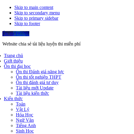
Skip to main content
Skip to secondary menu
Skip to primary sidebar
Skip to footer
Ôn thi ĐGNL
Website chia sẻ tài liệu luyện thi miễn phí
Trang chủ
Giới thiệu
Ôn thi đại học
Ôn thi Đánh giá năng lực
Ôn thi tốt nghiệp THPT
Ôn thi đánh giá tư duy
Tài liệu mới Update
Tài liệu kiến thức
Kiến thức
Toán
Vật Lý
Hóa Học
Ngữ Văn
Tiếng Anh
Sinh Học