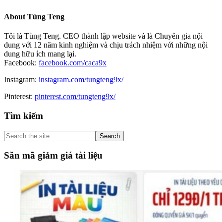
About
Tùng Teng
Tôi là Tùng Teng. CEO thành lập website và là Chuyên gia nội
dung với 12 năm kinh nghiệm và chịu trách nhiệm với những nội
dung hữu ích mang lại.
Facebook:
facebook.com/caca9x
Instagram:
instagram.com/tungteng9x/
Pinterest:
pinterest.com/tungteng9x/
Primary
Tìm kiếm
Sidebar
Search
the
site
Săn mã giảm giá tài liệu
...