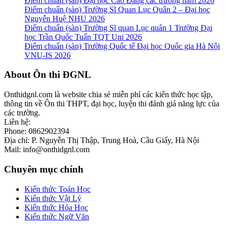
Điểm chuẩn (sàn) Đại học Cao Đẳng các trường năm 2026
Điểm chuẩn (sàn) Trường Sĩ Quan Lục Quân 2 – Đại học
Nguyễn Huệ NHU 2026
Điểm chuẩn (sàn) Trường Sĩ quan Lục quân 1 Trường Đại
học Trần Quốc Tuấn TQT Uni 2026
Điểm chuẩn (sàn) Trường Quốc tế Đại học Quốc gia Hà Nội
VNU-IS 2026
Footer
About Ôn thi ĐGNL
Onthidgnl.com là website chia sẻ miễn phí các kiến thức học tập,
thông tin về Ôn thi THPT, đại học, luyện thi đánh giá năng lực của
các trường.
Liên hệ:
Phone: 0862902394
Địa chỉ: P. Nguyễn Thị Thập, Trung Hoà, Cầu Giấy, Hà Nội
Mail: info@onthidgnl.com
Chuyên mục chính
Kiến thức Toán Học
Kiến thức Vật Lý
Kiến thức Hóa Học
Kiến thức Ngữ Văn