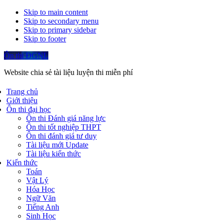
Skip to main content
Skip to secondary menu
Skip to primary sidebar
Skip to footer
Ôn thi ĐGNL
Website chia sẻ tài liệu luyện thi miễn phí
Trang chủ
Giới thiệu
Ôn thi đại học
Ôn thi Đánh giá năng lực
Ôn thi tốt nghiệp THPT
Ôn thi đánh giá tư duy
Tài liệu mới Update
Tài liệu kiến thức
Kiến thức
Toán
Vật Lý
Hóa Học
Ngữ Văn
Tiếng Anh
Sinh Học