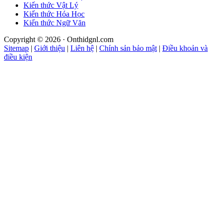
Kiến thức Vật Lý
Kiến thức Hóa Học
Kiến thức Ngữ Văn
Copyright © 2026 · Onthidgnl.com
Sitemap
|
Giới thiệu
|
Liên hệ
|
Chính sản bảo mật
|
Điều khoản và
điều kiện