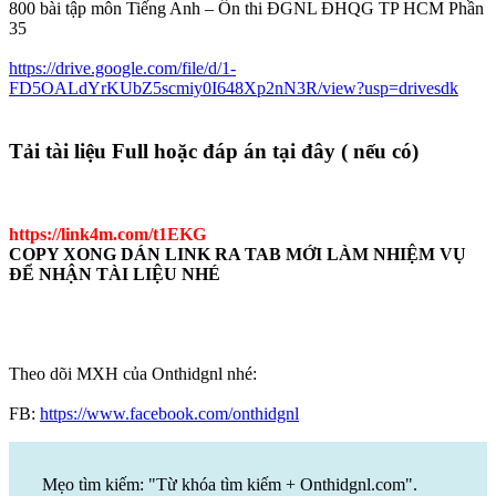
800 bài tập môn Tiếng Anh – Ôn thi ĐGNL ĐHQG TP HCM Phần
35
https://drive.google.com/file/d/1-
FD5OALdYrKUbZ5scmiy0I648Xp2nN3R/view?usp=drivesdk
Tải tài liệu Full hoặc đáp án tại đây ( nếu có)
https://link4m.com/t1EKG
COPY XONG DÁN LINK RA TAB MỚI LÀM NHIỆM VỤ
ĐỂ NHẬN TÀI LIỆU NHÉ
Theo dõi MXH của Onthidgnl nhé:
FB:
https://www.facebook.com/onthidgnl
Mẹo tìm kiếm: "Từ khóa tìm kiếm + Onthidgnl.com".