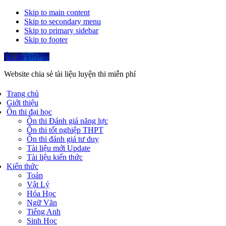
Skip to main content
Skip to secondary menu
Skip to primary sidebar
Skip to footer
Ôn thi ĐGNL
Website chia sẻ tài liệu luyện thi miễn phí
Trang chủ
Giới thiệu
Ôn thi đại học
Ôn thi Đánh giá năng lực
Ôn thi tốt nghiệp THPT
Ôn thi đánh giá tư duy
Tài liệu mới Update
Tài liệu kiến thức
Kiến thức
Toán
Vật Lý
Hóa Học
Ngữ Văn
Tiếng Anh
Sinh Học