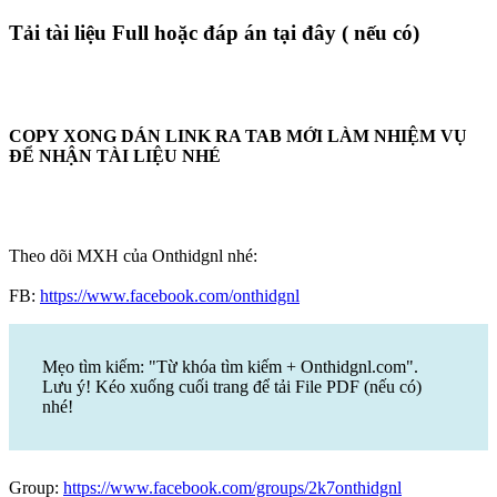
Tải tài liệu Full hoặc đáp án tại đây ( nếu có)
COPY XONG DÁN LINK RA TAB MỚI LÀM NHIỆM VỤ
ĐỂ NHẬN TÀI LIỆU NHÉ
Theo dõi MXH của Onthidgnl nhé:
FB:
https://www.facebook.com/onthidgnl
Mẹo tìm kiếm: "Từ khóa tìm kiếm + Onthidgnl.com".
Lưu ý! Kéo xuống cuối trang để tải File PDF (nếu có)
nhé!
Group:
https://www.facebook.com/groups/2k7onthidgnl