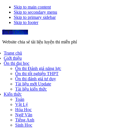
Skip to main content
Skip to secondary menu
Skip to primary sidebar
Skip to footer
Ôn thi ĐGNL
Website chia sẻ tài liệu luyện thi miễn phí
Trang chủ
Giới thiệu
Ôn thi đại học
Ôn thi Đánh giá năng lực
Ôn thi tốt nghiệp THPT
Ôn thi đánh giá tư duy
Tài liệu mới Update
Tài liệu kiến thức
Kiến thức
Toán
Vật Lý
Hóa Học
Ngữ Văn
Tiếng Anh
Sinh Học