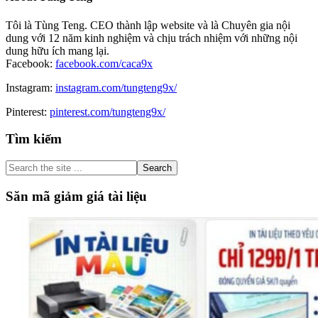
Tôi là Tùng Teng. CEO thành lập website và là Chuyên gia nội
dung với 12 năm kinh nghiệm và chịu trách nhiệm với những nội
dung hữu ích mang lại.
Facebook:
facebook.com/caca9x
Instagram:
instagram.com/tungteng9x/
Pinterest:
pinterest.com/tungteng9x/
Primary
Tìm kiếm
Sidebar
Search
the
site
Săn mã giảm giá tài liệu
...