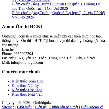
Điểm chuẩn (sàn) Trường Sĩ quan Lục quân 1 Trường Đại
học Trần Quốc Tuấn TQT Uni 2026
Điểm chuẩn (sàn) Trường Quốc tế Đại học Quốc gia Hà Nội
VNU-IS 2026
Footer
About Ôn thi ĐGNL
Onthidgnl.com là website chia sẻ miễn phí các kiến thức học tập,
thông tin về Ôn thi THPT, đại học, luyện thi đánh giá năng lực của
các trường.
Liên hệ:
Phone: 0862902394
Địa chỉ: P. Nguyễn Thị Thập, Trung Hoà, Cầu Giấy, Hà Nội
Mail: info@onthidgnl.com
Chuyên mục chính
Kiến thức Toán Học
Kiến thức Vật Lý
Kiến thức Hóa Học
Kiến thức Ngữ Văn
Copyright © 2026 · Onthidgnl.com
Sitemap
|
Giới thiệu
|
Liên hệ
|
Chính sản bảo mật
|
Điều khoản và