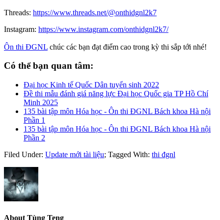
Threads:
https://www.threads.net/@onthidgnl2k7
Instagram:
https://www.instagram.com/onthidgnl2k7/
Ôn thi ĐGNL
chúc các bạn đạt điểm cao trong kỳ thi sắp tới nhé!
Có thể bạn quan tâm:
Đại học Kinh tế Quốc Dân tuyển sinh 2022
Đề thi mẫu đánh giá năng lực Đại học Quốc gia TP Hồ Chí
Minh 2025
135 bài tập môn Hóa học - Ôn thi ĐGNL Bách khoa Hà nội
Phần 1
135 bài tập môn Hóa học - Ôn thi ĐGNL Bách khoa Hà nội
Phần 2
Filed Under:
Update mới tài liệu
;
Tagged With:
thi đgnl
About
Tùng Teng