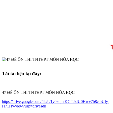
Tải tài liệu tại đây:
47 ĐỀ ÔN THI TNTHPT MÔN HÓA HỌC
https://drive.google.com/file/d/1y0kqmtKGTJzIU0Hwv7b8c bUIy-
H71Hy/view?usp=drivesdk