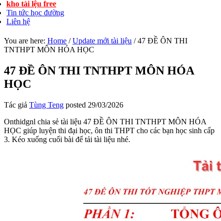
kho tài lệu free
Tin tức học đường
Liên hệ
You are here:
Home
/
Update mới tài liệu
/
47 ĐỀ ÔN THI
TNTHPT MÔN HÓA HỌC
47 ĐỀ ÔN THI TNTHPT MÔN HÓA
HỌC
Tác giả
Tùng Teng
posted
29/03/2026
Onthidgnl chia sẻ tài liệu 47 ĐỀ ÔN THI TNTHPT MÔN HÓA
HỌC giúp luyện thi đại học, ôn thi THPT cho các bạn học sinh cấp
3. Kéo xuống cuối bài để tải tài liệu nhé.