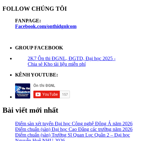
FOLLOW CHÚNG TÔI
FANPAGE:
Facebook.com/onthidgnlcom
GROUP FACEBOOK
2K7 Ôn thi ĐGNL, ĐGTD, Đại học 2025 -
Chia sẻ Kho tài liệu miễn phí
KÊNH YOUTUBE:
Bài viết mới nhất
Điểm sàn xét tuyển Đại học Công nghệ Đông Á năm 2026
Điểm chuẩn (sàn) Đại học Cao Đẳng các trường năm 2026
Điểm chuẩn (sàn) Trường Sĩ Quan Lục Quân 2 – Đại học
Nguyễn Huệ NHU 2026