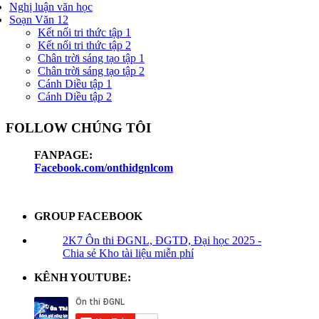
Nghị luận văn học
Soạn Văn 12
Kết nối tri thức tập 1
Kết nối tri thức tập 2
Chân trời sáng tạo tập 1
Chân trời sáng tạo tập 2
Cánh Diều tập 1
Cánh Diều tập 2
FOLLOW CHÚNG TÔI
FANPAGE:
Facebook.com/onthidgnlcom
GROUP FACEBOOK
2K7 Ôn thi ĐGNL, ĐGTD, Đại học 2025 -
Chia sẻ Kho tài liệu miễn phí
KÊNH YOUTUBE: