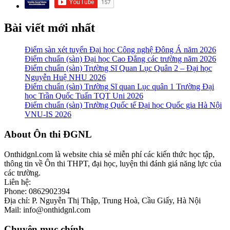
Bài viết mới nhất
Điểm sàn xét tuyển Đại học Công nghệ Đông Á năm 2026
Điểm chuẩn (sàn) Đại học Cao Đẳng các trường năm 2026
Điểm chuẩn (sàn) Trường Sĩ Quan Lục Quân 2 – Đại học
Nguyễn Huệ NHU 2026
Điểm chuẩn (sàn) Trường Sĩ quan Lục quân 1 Trường Đại
học Trần Quốc Tuấn TQT Uni 2026
Điểm chuẩn (sàn) Trường Quốc tế Đại học Quốc gia Hà Nội
VNU-IS 2026
Footer
About Ôn thi ĐGNL
Onthidgnl.com là website chia sẻ miễn phí các kiến thức học tập,
thông tin về Ôn thi THPT, đại học, luyện thi đánh giá năng lực của
các trường.
Liên hệ:
Phone: 0862902394
Địa chỉ: P. Nguyễn Thị Thập, Trung Hoà, Cầu Giấy, Hà Nội
Mail: info@onthidgnl.com
Chuyên mục chính