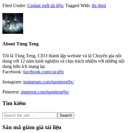
Filed Under:
Update mới tài liệu
;
Tagged With:
thi đgnl
About
Tùng Teng
Tôi là Tùng Teng. CEO thành lập website và là Chuyên gia nội
dung với 12 năm kinh nghiệm và chịu trách nhiệm với những nội
dung hữu ích mang lại.
Facebook:
facebook.com/caca9x
Instagram:
instagram.com/tungteng9x/
Pinterest:
pinterest.com/tungteng9x/
Primary
Tìm kiếm
Sidebar
Search
the
site
Săn mã giảm giá tài liệu
...