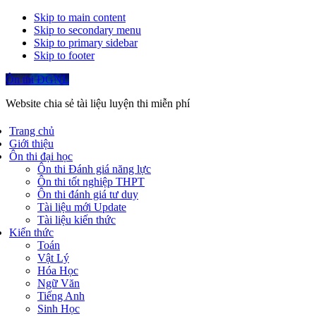
Skip to main content
Skip to secondary menu
Skip to primary sidebar
Skip to footer
Ôn thi ĐGNL
Website chia sẻ tài liệu luyện thi miễn phí
Trang chủ
Giới thiệu
Ôn thi đại học
Ôn thi Đánh giá năng lực
Ôn thi tốt nghiệp THPT
Ôn thi đánh giá tư duy
Tài liệu mới Update
Tài liệu kiến thức
Kiến thức
Toán
Vật Lý
Hóa Học
Ngữ Văn
Tiếng Anh
Sinh Học