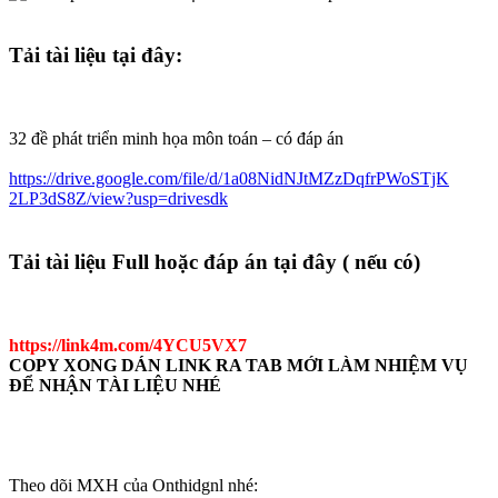
Tải tài liệu tại đây:
32 đề phát triển minh họa môn toán – có đáp án
https://drive.google.com/file/d/1a08NidNJtMZzDqfrPWoSTjK
2LP3dS8Z/view?usp=drivesdk
Tải tài liệu Full hoặc đáp án tại đây ( nếu có)
https://link4m.com/4YCU5VX7
COPY XONG DÁN LINK RA TAB MỚI LÀM NHIỆM VỤ
ĐỂ NHẬN TÀI LIỆU NHÉ
Theo dõi MXH của Onthidgnl nhé: