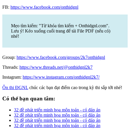
FB:
https://www.facebook.com/onthidgnl
Mẹo tìm kiếm: "Từ khóa tìm kiếm + Onthidgnl.com".
Lưu ý! Kéo xuống cuối trang để tải File PDF (nếu có)
nhé!
Group:
https://www.facebook.com/groups/2k7onthidgnl
Threads:
https://www.threads.net/@onthidgnl2k7
Instagram:
https://www.instagram.com/onthidgnl2k7/
Ôn thi ĐGNL
chúc các bạn đạt điểm cao trong kỳ thi sắp tới nhé!
Có thể bạn quan tâm:
32 đề phát triển minh họa môn toán - có đáp án
32 đề phát triển minh họa môn toán - có đáp án
32 đề phát triển minh họa môn toán - có đáp án
32 đề phát triển minh họa môn toán - có đáp án