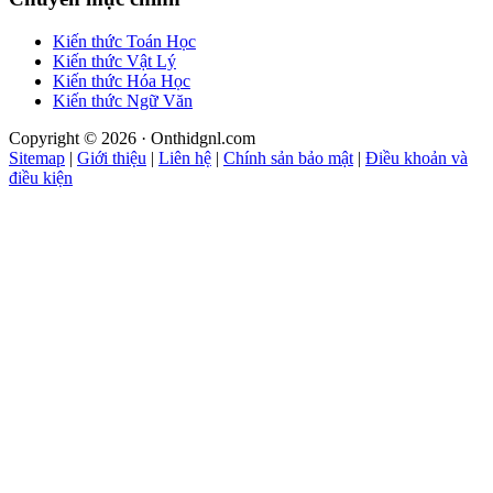
Kiến thức Toán Học
Kiến thức Vật Lý
Kiến thức Hóa Học
Kiến thức Ngữ Văn
Copyright © 2026 · Onthidgnl.com
Sitemap
|
Giới thiệu
|
Liên hệ
|
Chính sản bảo mật
|
Điều khoản và
điều kiện