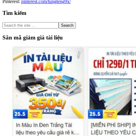
Pinterest:
pinterest.com/tungteng9x/
Primary
Tìm kiếm
Sidebar
Search
the
site
Săn mã giảm giá tài liệu
...