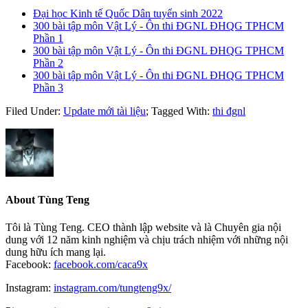
Đại học Kinh tế Quốc Dân tuyển sinh 2022
300 bài tập môn Vật Lý - Ôn thi ĐGNL ĐHQG TPHCM
Phần 1
300 bài tập môn Vật Lý - Ôn thi ĐGNL ĐHQG TPHCM
Phần 2
300 bài tập môn Vật Lý - Ôn thi ĐGNL ĐHQG TPHCM
Phần 3
Filed Under:
Update mới tài liệu
;
Tagged With:
thi đgnl
About
Tùng Teng
Tôi là Tùng Teng. CEO thành lập website và là Chuyên gia nội
dung với 12 năm kinh nghiệm và chịu trách nhiệm với những nội
dung hữu ích mang lại.
Facebook:
facebook.com/caca9x
Instagram:
instagram.com/tungteng9x/