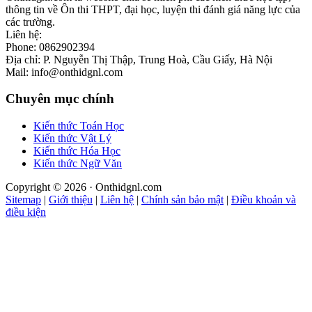
thông tin về Ôn thi THPT, đại học, luyện thi đánh giá năng lực của
các trường.
Liên hệ:
Phone: 0862902394
Địa chỉ: P. Nguyễn Thị Thập, Trung Hoà, Cầu Giấy, Hà Nội
Mail: info@onthidgnl.com
Chuyên mục chính
Kiến thức Toán Học
Kiến thức Vật Lý
Kiến thức Hóa Học
Kiến thức Ngữ Văn
Copyright © 2026 · Onthidgnl.com
Sitemap
|
Giới thiệu
|
Liên hệ
|
Chính sản bảo mật
|
Điều khoản và
điều kiện