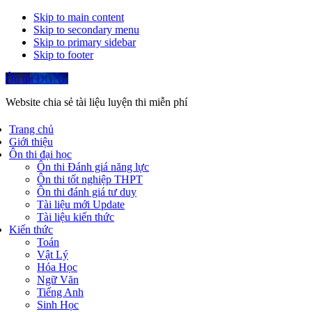
Skip to main content
Skip to secondary menu
Skip to primary sidebar
Skip to footer
Ôn thi ĐGNL
Website chia sẻ tài liệu luyện thi miễn phí
Trang chủ
Giới thiệu
Ôn thi đại học
Ôn thi Đánh giá năng lực
Ôn thi tốt nghiệp THPT
Ôn thi đánh giá tư duy
Tài liệu mới Update
Tài liệu kiến thức
Kiến thức
Toán
Vật Lý
Hóa Học
Ngữ Văn
Tiếng Anh
Sinh Học