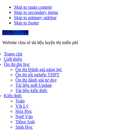
Skip to main content
Skip to secondary menu
Skip to primary sidebar
Skip to footer
Ôn thi ĐGNL
Website chia sẻ tài liệu luyện thi miễn phí
Trang chủ
Giới thiệu
Ôn thi đại học
Ôn thi Đánh giá năng lực
Ôn thi tốt nghiệp THPT
Ôn thi đánh giá tư duy
Tài liệu mới Update
Tài liệu kiến thức
Kiến thức
Toán
Vật Lý
Hóa Học
Ngữ Văn
Tiếng Anh
Sinh Học