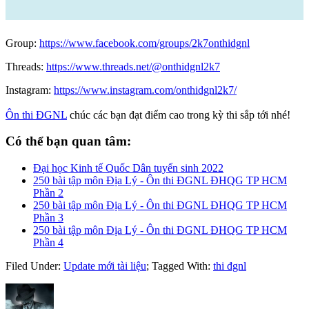
Group:
https://www.facebook.com/groups/2k7onthidgnl
Threads:
https://www.threads.net/@onthidgnl2k7
Instagram:
https://www.instagram.com/onthidgnl2k7/
Ôn thi ĐGNL
chúc các bạn đạt điểm cao trong kỳ thi sắp tới nhé!
Có thể bạn quan tâm:
Đại học Kinh tế Quốc Dân tuyển sinh 2022
250 bài tập môn Địa Lý - Ôn thi ĐGNL ĐHQG TP HCM
Phần 2
250 bài tập môn Địa Lý - Ôn thi ĐGNL ĐHQG TP HCM
Phần 3
250 bài tập môn Địa Lý - Ôn thi ĐGNL ĐHQG TP HCM
Phần 4
Filed Under:
Update mới tài liệu
;
Tagged With:
thi đgnl