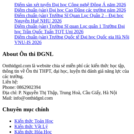
Điểm sàn xét tuyển Đại học Công nghệ Đông Á năm 2026
Điểm chuẩn (sàn) Đại học Cao Đẳng các trường năm 2026
Điểm chuẩn (sàn) Trường Sĩ Quan Lục Quân 2 – Đại học
Nguyễn Huệ NHU 2026
Điểm chuẩn (sàn) Trường Sĩ quan Lục quân 1 Trường Đại
học Trần Quốc Tuấn TQT Uni 2026
Điểm chuẩn (sàn) Trường Quốc tế Đại học Quốc gia Hà Nội
VNU-IS 2026
Footer
About Ôn thi ĐGNL
Onthidgnl.com là website chia sẻ miễn phí các kiến thức học tập,
thông tin về Ôn thi THPT, đại học, luyện thi đánh giá năng lực của
các trường.
Liên hệ:
Phone: 0862902394
Địa chỉ: P. Nguyễn Thị Thập, Trung Hoà, Cầu Giấy, Hà Nội
Mail: info@onthidgnl.com
Chuyên mục chính
Kiến thức Toán Học
Kiến thức Vật Lý
Kiến thức Hóa Học