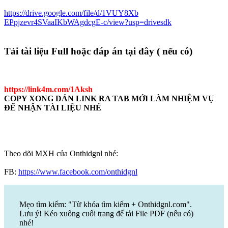
https://drive.google.com/file/d/1VUY8Xb
EPpjzevr4SVaaIKbWAgdcgE-c/view?usp=drivesdk
Tải tài liệu Full hoặc đáp án tại đây ( nếu có)
https://link4m.com/1Aksh
COPY XONG DÁN LINK RA TAB MỚI LÀM NHIỆM VỤ
ĐỂ NHẬN TÀI LIỆU NHÉ
Theo dõi MXH của Onthidgnl nhé:
FB:
https://www.facebook.com/onthidgnl
Mẹo tìm kiếm: "Từ khóa tìm kiếm + Onthidgnl.com".
Lưu ý! Kéo xuống cuối trang để tải File PDF (nếu có)
nhé!