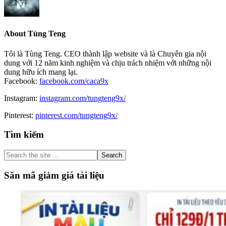
About
Tùng Teng
Tôi là Tùng Teng. CEO thành lập website và là Chuyên gia nội
dung với 12 năm kinh nghiệm và chịu trách nhiệm với những nội
dung hữu ích mang lại.
Facebook:
facebook.com/caca9x
Instagram:
instagram.com/tungteng9x/
Pinterest:
pinterest.com/tungteng9x/
Primary
Tìm kiếm
Sidebar
Search
the
site
Săn mã giảm giá tài liệu
...