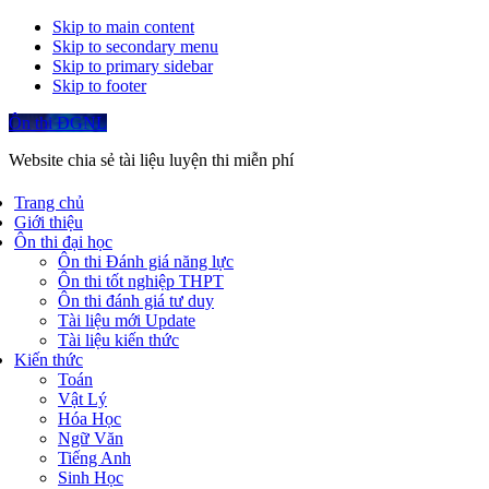
Skip to main content
Skip to secondary menu
Skip to primary sidebar
Skip to footer
Ôn thi ĐGNL
Website chia sẻ tài liệu luyện thi miễn phí
Trang chủ
Giới thiệu
Ôn thi đại học
Ôn thi Đánh giá năng lực
Ôn thi tốt nghiệp THPT
Ôn thi đánh giá tư duy
Tài liệu mới Update
Tài liệu kiến thức
Kiến thức
Toán
Vật Lý
Hóa Học
Ngữ Văn
Tiếng Anh
Sinh Học