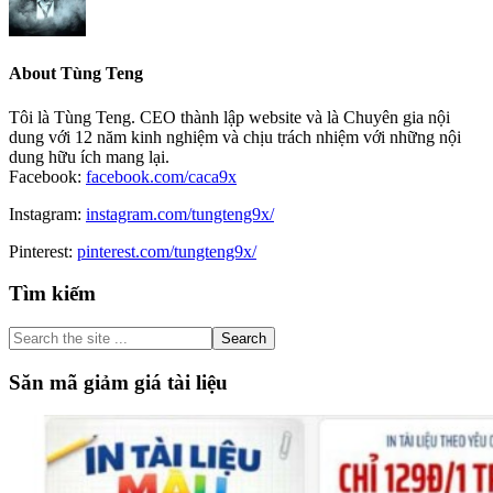
About
Tùng Teng
Tôi là Tùng Teng. CEO thành lập website và là Chuyên gia nội
dung với 12 năm kinh nghiệm và chịu trách nhiệm với những nội
dung hữu ích mang lại.
Facebook:
facebook.com/caca9x
Instagram:
instagram.com/tungteng9x/
Pinterest:
pinterest.com/tungteng9x/
Primary
Tìm kiếm
Sidebar
Search
the
site
Săn mã giảm giá tài liệu
...