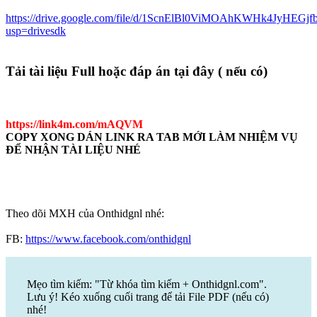
https://drive.google.com/file/d/1ScnElBl0ViMOAhKWHk4JyHEGjf
usp=drivesdk
Tải tài liệu Full hoặc đáp án tại đây ( nếu có)
https://link4m.com/mAQVM
COPY XONG DÁN LINK RA TAB MỚI LÀM NHIỆM VỤ
ĐỂ NHẬN TÀI LIỆU NHÉ
Theo dõi MXH của Onthidgnl nhé:
FB:
https://www.facebook.com/onthidgnl
Mẹo tìm kiếm: "Từ khóa tìm kiếm + Onthidgnl.com".
Lưu ý! Kéo xuống cuối trang để tải File PDF (nếu có)
nhé!