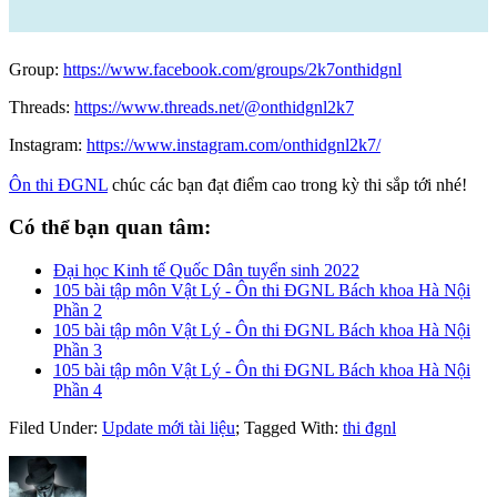
Group:
https://www.facebook.com/groups/2k7onthidgnl
Threads:
https://www.threads.net/@onthidgnl2k7
Instagram:
https://www.instagram.com/onthidgnl2k7/
Ôn thi ĐGNL
chúc các bạn đạt điểm cao trong kỳ thi sắp tới nhé!
Có thể bạn quan tâm:
Đại học Kinh tế Quốc Dân tuyển sinh 2022
105 bài tập môn Vật Lý - Ôn thi ĐGNL Bách khoa Hà Nội
Phần 2
105 bài tập môn Vật Lý - Ôn thi ĐGNL Bách khoa Hà Nội
Phần 3
105 bài tập môn Vật Lý - Ôn thi ĐGNL Bách khoa Hà Nội
Phần 4
Filed Under:
Update mới tài liệu
;
Tagged With:
thi đgnl