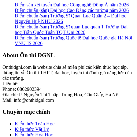
Điểm sàn xét tuyển Đại học Công nghệ Đông Á năm 2026
Điểm chuẩn (sàn) Đại học Cao Đẳng các trường năm 2026
Điểm chuẩn (sàn) Trường Sĩ Quan Lục Quân 2 – Đại học
Nguyễn Huệ NHU 2026
Điểm chuẩn (sàn) Trường Sĩ quan Lục quân 1 Trường Đại
học Trần Quốc Tuấn TQT Uni 2026
Điểm chuẩn (sàn) Trường Quốc tế Đại học Quốc gia Hà Nội
VNU-IS 2026
Footer
About Ôn thi ĐGNL
Onthidgnl.com là website chia sẻ miễn phí các kiến thức học tập,
thông tin về Ôn thi THPT, đại học, luyện thi đánh giá năng lực của
các trường.
Liên hệ:
Phone: 0862902394
Địa chỉ: P. Nguyễn Thị Thập, Trung Hoà, Cầu Giấy, Hà Nội
Mail: info@onthidgnl.com
Chuyên mục chính
Kiến thức Toán Học
Kiến thức Vật Lý
Kiến thức Hóa Học