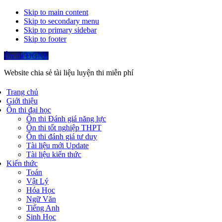
Skip to main content
Skip to secondary menu
Skip to primary sidebar
Skip to footer
Ôn thi ĐGNL
Website chia sẻ tài liệu luyện thi miễn phí
Trang chủ
Giới thiệu
Ôn thi đại học
Ôn thi Đánh giá năng lực
Ôn thi tốt nghiệp THPT
Ôn thi đánh giá tư duy
Tài liệu mới Update
Tài liệu kiến thức
Kiến thức
Toán
Vật Lý
Hóa Học
Ngữ Văn
Tiếng Anh
Sinh Học