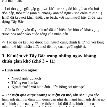
của toàn dân.
– Lời thơ giục giã, gấp gáp và khẩn trương đó hàng loạt câu hỏi
dồn dập, thôi thúc (anh đi chăng? anh có nghe? sao chửa ra đi?…)
là lời đã kêu gọi khẩn thiết, cấp bách, với mọi người hãy đi để xây
dựng Tây Bắc.
– Còn là lời tự vấn đầy trăn trở đã thể hiện tâm hồn và khát vọng
được hòa nhập vào cuộc sống của nhân dân.
-> Tác giả đã kêu gọi được mọi người cũng chính là tự nói với lòng
mình, thể hiện nhận thức mới tiến bộ của người nghệ sĩ.
3. Kỉ niệm về Tây Bắc trong những ngày kháng
chiến gian khổ (khổ 3 – 11)
– Hình ảnh con người:
Người anh du kích
Thằng em liên lạc
Người “mế” với hình ảnh “ửa hồng soi tóc bạc”
– Thể hiện qua được những kỉ niệm cụ thể, sâu sắc:
Qua các
hình ảnh gần gũi đậm tình quân dân như đã mang hình ảnh để lại áo
nâu, hình ảnh của người mẹ thức khi bộ đội đau, hình ảnh của