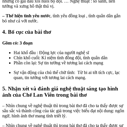
những cô gái dấu xôi nuôi bộ đội. … Nghệ thuật : so sánh, liên
tưởng và xưng hô thật thú vị.
– Thể hiện tình yêu nước
, tình yêu đồng loại , tình quân dân gắn
bó như cá với nước.
4. Bố cục của bài thơ
Gồm có: 3 đoạn
Hai khổ đầu : Động lực của người nghệ sĩ
Chín khổ cuối: Kỉ niệm tình đồng đội, tình quân dân
Phần còn lại: Sự tin tưởng về tương lai cách mạng
Sự vận động của chủ thể chữ tình: Từ bi ai tới tích cực, lạc
quan, tin tưởng với tương lai cách mạng.
5. Nhận xét và đánh giá nghệ thuật sáng tạo hình
ảnh của Chế Lan Viên trong bài thơ
– Nhìn chung về nghệ thuật thì trong bài thơ đã cho ta thấy được sự
sâu sắc và thành công của tác giả trong việc biểu đạt nội dung: ngôn
ngữ, hình ảnh thơ mang tính triết lý.
– Nhìn chung về nghệ thuật thì trong bài thơ đã cho ta thấy được sự