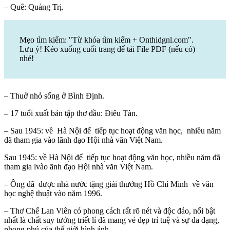
– Quê: Quảng Trị.
Mẹo tìm kiếm: "Từ khóa tìm kiếm + Onthidgnl.com".
Lưu ý! Kéo xuống cuối trang để tải File PDF (nếu có)
nhé!
– Thuở nhỏ sống ở Bình Định.
– 17 tuổi xuất bản tập thơ đầu: Điêu Tàn.
– Sau 1945: về Hà Nội để tiếp tục hoạt động văn học, nhiều năm
đã tham gia vào lãnh đạo Hội nhà văn Việt Nam.
Sau 1945: về Hà Nội để tiếp tục hoạt động văn học, nhiều năm đã
tham gia lvào ãnh đạo Hội nhà văn Việt Nam.
– Ông đã được nhà nước tặng giải thưởng Hồ Chí Minh về văn
học nghệ thuật vào năm 1996.
– Thơ Chế Lan Viên có phong cách rất rõ nét và độc đáo, nổi bật
nhất là chất suy tưởng triết lí đã mang vẻ đẹp trí tuệ và sự đa dạng,
phong phú của thế giới hình ảnh.