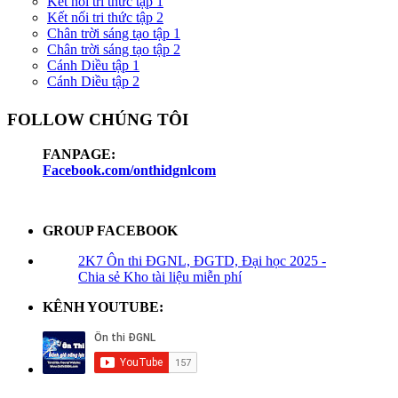
Kết nối tri thức tập 1
Kết nối tri thức tập 2
Chân trời sáng tạo tập 1
Chân trời sáng tạo tập 2
Cánh Diều tập 1
Cánh Diều tập 2
FOLLOW CHÚNG TÔI
FANPAGE:
Facebook.com/onthidgnlcom
GROUP FACEBOOK
2K7 Ôn thi ĐGNL, ĐGTD, Đại học 2025 -
Chia sẻ Kho tài liệu miễn phí
KÊNH YOUTUBE: