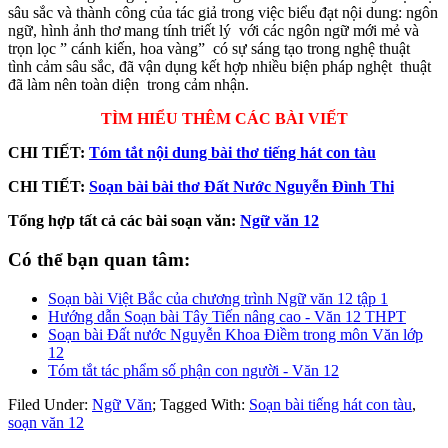
sâu sắc và thành công của tác giả trong việc biểu đạt nội dung: ngôn
ngữ, hình ảnh thơ mang tính triết lý với các ngôn ngữ mới mẻ và
trọn lọc ” cánh kiến, hoa vàng” có sự sáng tạo trong nghệ thuật
tình cảm sâu sắc, đã vận dụng kết hợp nhiều biện pháp nghệt thuật
đã làm nên toàn diện trong cảm nhận.
TÌM HIỂU THÊM CÁC BÀI VIẾT
CHI TIẾT:
Tóm tắt nội dung bài thơ tiếng hát con tàu
CHI TIẾT:
Soạn bài bài thơ Đất Nước Nguyễn Đình Thi
Tổng hợp tất cả các bài soạn văn:
Ngữ văn 12
Có thể bạn quan tâm:
Soạn bài Việt Bắc của chương trình Ngữ văn 12 tập 1
Hướng dẫn Soạn bài Tây Tiến nâng cao - Văn 12 THPT
Soạn bài Đất nước Nguyễn Khoa Điềm trong môn Văn lớp
12
Tóm tắt tác phẩm số phận con người - Văn 12
Filed Under:
Ngữ Văn
;
Tagged With:
Soạn bài tiếng hát con tàu
,
soạn văn 12