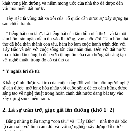
khát vọng lên đường và niềm mong ước của nhà thơ đã được đến
với mọi miền đất nước.
– Tây Bắc là vùng đất xa xôi của Tổ quốc cần được sự xây dựng lại
sau chiến tranh.
– “Tiếng hát con tàu”: Là tiếng hát của tâm hồn nhà thơ – và là một
tâm hồn tràn ngập niềm tin vào lí tưởng, vào cuộc đời. Tâm hồn nhà
thơ đã hóa thân thành con tàu, hăm hở làm cuộc hành trình đến với
Tây Bắc và đến với cuộc sống lớn của nhân dân. Đến với đất nước
mà nhân dân cũng là đến với cội nguồn của cảm hứng rất sáng tạo
về nghệ thuật, trong đó có cả thơ ca.
* Ý nghĩa lời đề từ:
Khẳng định được vai trò của cuộc sống đối với tâm hồn người nghệ
sĩ cần được mở lòng hòa nhập với cuộc sống để có cảm hứng được
sáng tạo về nghệ thuật trong hoàn cảnh đất nước đang bắt tay vào
xây dựng sau chiến tranh.
2. Là sự trăn trở, giục giã lên đường (khổ 1+2)
– Bằng những biểu tượng “con tàu” và “Tây Bắc” – nhà thơ đã bộc
lộ cảm xúc với tình cảm đối và với sự nghiệp xây dựng đất nước