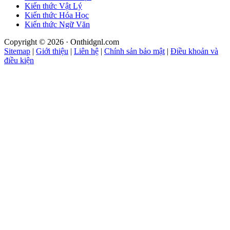
Kiến thức Vật Lý
Kiến thức Hóa Học
Kiến thức Ngữ Văn
Copyright © 2026 · Onthidgnl.com
Sitemap
|
Giới thiệu
|
Liên hệ
|
Chính sản bảo mật
|
Điều khoản và
điều kiện