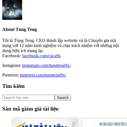
About
Tùng Teng
Tôi là Tùng Teng. CEO thành lập website và là Chuyên gia nội
dung với 12 năm kinh nghiệm và chịu trách nhiệm với những nội
dung hữu ích mang lại.
Facebook:
facebook.com/caca9x
Instagram:
instagram.com/tungteng9x/
Pinterest:
pinterest.com/tungteng9x/
Primary
Tìm kiếm
Sidebar
Search
the
site
Săn mã giảm giá tài liệu
...