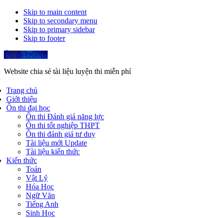
Skip to main content
Skip to secondary menu
Skip to primary sidebar
Skip to footer
Ôn thi ĐGNL
Website chia sẻ tài liệu luyện thi miễn phí
Trang chủ
Giới thiệu
Ôn thi đại học
Ôn thi Đánh giá năng lực
Ôn thi tốt nghiệp THPT
Ôn thi đánh giá tư duy
Tài liệu mới Update
Tài liệu kiến thức
Kiến thức
Toán
Vật Lý
Hóa Học
Ngữ Văn
Tiếng Anh
Sinh Học