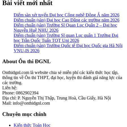
Bài viết mới nhất
Điểm sàn xét tuyển Đại học Công nghệ Đông Á năm 2026
Điểm chuẩn (sàn) Đại học Cao Đẳng các trường năm 2026
Điểm chuẩn (sàn) Trường Sĩ Quan Lục Quân 2 – Đại học
Nguyễn Huệ NHU 2026
Điểm chuẩn (sàn) Trường Sĩ quan Lục quân 1 Trường Đại
học Trần Quốc Tuấn TQT Uni 2026
Điểm chuẩn (sàn) Trường Quốc tế Đại học Quốc gia Hà Nội
VNU-IS 2026
Footer
About Ôn thi ĐGNL
Onthidgnl.com là website chia sẻ miễn phí các kiến thức học tập,
thông tin về Ôn thi THPT, đại học, luyện thi đánh giá năng lực của
các trường.
Liên hệ:
Phone: 0862902394
Địa chỉ: P. Nguyễn Thị Thập, Trung Hoà, Cầu Giấy, Hà Nội
Mail: info@onthidgnl.com
Chuyên mục chính
Kiến thức Toán Học