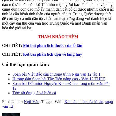
dao mổ sắc bén còn Lỗ Tấn như một người bác sĩ rất tài ba và ông
cũng dùng con dao mổ ấy mạnh dạn cắt bỏ đi được những khối u ác
tính là căn bệnh tinh thần của người dân ở Trung Quốc đương thời
để cứu lấy cả một dân tộc. Lỗ Tấn thật xứng đáng với danh hiệu là
một cây đại thụ của văn học Trung Quốc và một Danh nhân văn
hóa thế giới tài ba.
THAM KHẢO THÊM
CHI TIẾT:
Mở bài phân tích thuốc của lỗ tấn
CHI TIẾT:
Kết bài phân tích dọn về làng hay
Có thể bạn quan tâm:
Soạn bài Việt Bắc của chương trình Ngữ văn 12 tập 1
Hướng dẫn Soạn bài Tây Tiến nâng cao - Văn 12 THPT
Soạn bài Đất nước Nguyễn Khoa Điềm trong môn Văn lớp
12
Tóm tắt ông già và biển cả
Filed Under:
Ngữ Văn
;
Tagged With:
Kết bài thuốc của lỗ tấn
,
soạn
văn 12