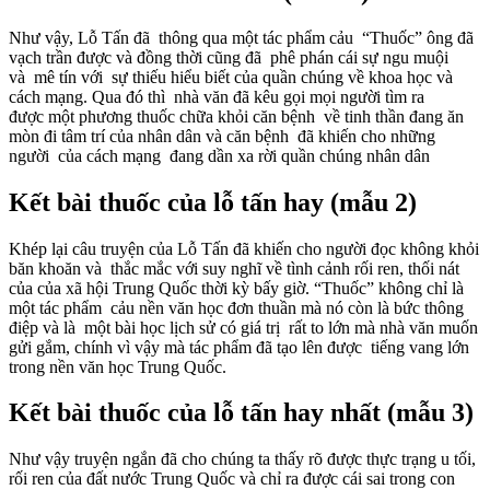
Như vậy, Lỗ Tấn đã thông qua một tác phẩm cảu “Thuốc” ông đã
vạch trần được và đồng thời cũng đã phê phán cái sự ngu muội
và mê tín với sự thiếu hiểu biết của quần chúng về khoa học và
cách mạng. Qua đó thì nhà văn đã kêu gọi mọi người tìm ra
được một phương thuốc chữa khỏi căn bệnh về tinh thần đang ăn
mòn đi tâm trí của nhân dân và căn bệnh đã khiến cho những
người của cách mạng đang dần xa rời quần chúng nhân dân
Kết bài thuốc của lỗ tấn hay (mẫu 2)
Khép lại câu truyện của Lỗ Tấn đã khiến cho người đọc không khỏi
băn khoăn và thắc mắc với suy nghĩ về tình cảnh rối ren, thối nát
của của xã hội Trung Quốc thời kỳ bấy giờ. “Thuốc” không chỉ là
một tác phẩm cảu nền văn học đơn thuần mà nó còn là bức thông
điệp và là một bài học lịch sử có giá trị rất to lớn mà nhà văn muốn
gửi gắm, chính vì vậy mà tác phẩm đã tạo lên được tiếng vang lớn
trong nền văn học Trung Quốc.
Kết bài thuốc của lỗ tấn hay nhất (mẫu 3)
Như vậy truyện ngắn đã cho chúng ta thấy rõ được thực trạng u tối,
rối ren của đất nước Trung Quốc và chỉ ra được cái sai trong con