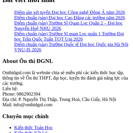
Điểm sàn xét tuyển Đại học Công nghệ Đông Á năm 2026
Điểm chuẩn (sàn) Đại học Cao Đẳng các trường năm 2026
Điểm chuẩn (sàn) Trường Sĩ Quan Lục Quân 2 – Đại học
Nguyễn Huệ NHU 2026
Điểm chuẩn (sàn) Trường Sĩ quan Lục quân 1 Trường Đại
học Trần Quốc Tuấn TQT Uni 2026
Điểm chuẩn (sàn) Trường Quốc tế Đại học Quốc gia Hà Nội
VNU-IS 2026
Footer
About Ôn thi ĐGNL
Onthidgnl.com là website chia sẻ miễn phí các kiến thức học tập,
thông tin về Ôn thi THPT, đại học, luyện thi đánh giá năng lực của
các trường.
Liên hệ:
Phone: 0862902394
Địa chỉ: P. Nguyễn Thị Thập, Trung Hoà, Cầu Giấy, Hà Nội
Mail: info@onthidgnl.com
Chuyên mục chính
Kiến thức Toán Học
Kiến thức Vật Lý