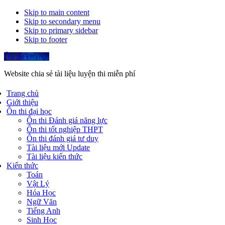
Skip to main content
Skip to secondary menu
Skip to primary sidebar
Skip to footer
Ôn thi ĐGNL
Website chia sẻ tài liệu luyện thi miễn phí
Trang chủ
Giới thiệu
Ôn thi đại học
Ôn thi Đánh giá năng lực
Ôn thi tốt nghiệp THPT
Ôn thi đánh giá tư duy
Tài liệu mới Update
Tài liệu kiến thức
Kiến thức
Toán
Vật Lý
Hóa Học
Ngữ Văn
Tiếng Anh
Sinh Học