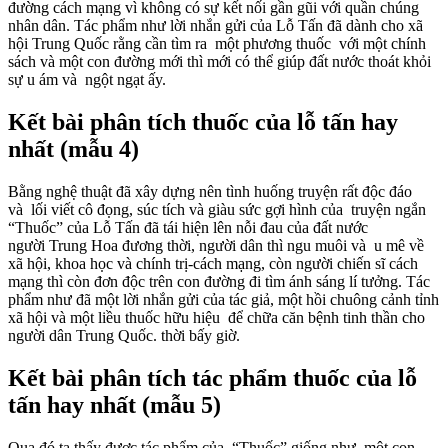
đường cách mạng vì không có sự kết nối gần gũi với quần chúng
nhân dân. Tác phẩm như lời nhắn gửi của Lỗ Tấn đã dành cho xã
hội Trung Quốc rằng cần tìm ra một phương thuốc với một chính
sách và một con đường mới thì mới có thể giúp đất nước thoát khỏi
sự u ám và ngột ngạt ấy.
Kết bài phân tích thuốc của lỗ tấn hay
nhất (mẫu 4)
Bằng nghệ thuật đã xây dựng nên tình huống truyện rất độc đáo
và lối viết cô đọng, súc tích và giàu sức gợi hình của truyện ngắn
“Thuốc” của Lỗ Tấn đã tái hiện lên nỗi đau của đất nước
người Trung Hoa đương thời, người dân thì ngu muôi và u mê về
xã hội, khoa học và chính trị-cách mạng, còn người chiến sĩ cách
mạng thì còn đơn độc trên con đường đi tìm ánh sáng lí tưởng. Tác
phẩm như đã một lời nhắn gửi của tác giả, một hồi chuông cảnh tỉnh
xã hội và một liều thuốc hữu hiệu để chữa căn bệnh tinh thần cho
người dân Trung Quốc. thời bấy giờ.
Kết bài phân tích tác phẩm thuốc của lỗ
tấn hay nhất (mẫu 5)
Qua đó ta thấy được tác phẩm của “Thuốc” giống như một con