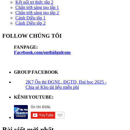
Kết nối tri thức tập 2
Chân trời sáng tạo tập 1
Chân trời sáng tạo tập 2
Cánh Diều tập 1
Cánh Diều tập 2
FOLLOW CHÚNG TÔI
FANPAGE:
Facebook.com/onthidgnlcom
GROUP FACEBOOK
2K7 Ôn thi ĐGNL, ĐGTD, Đại học 2025 -
Chia sẻ Kho tài liệu miễn phí
KÊNH YOUTUBE:
Bài viết mới nhất