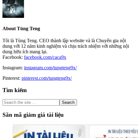
About
Tùng Teng
Tôi là Tùng Teng. CEO thành lập website và là Chuyên gia nội
dung với 12 năm kinh nghiệm và chịu trách nhiệm với những nội
dung hữu ích mang lại.
Facebook:
facebook.com/caca9x
Instagram:
instagram.com/tungteng9x/
Pinterest:
pinterest.com/tungteng9x/
Primary
Tìm kiếm
Sidebar
Search
the
site
Săn mã giảm giá tài liệu
...