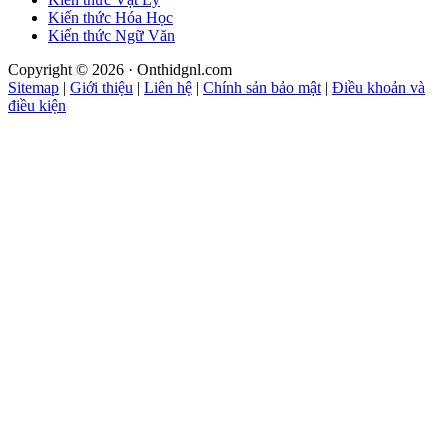
Kiến thức Hóa Học
Kiến thức Ngữ Văn
Copyright © 2026 · Onthidgnl.com
Sitemap
|
Giới thiệu
|
Liên hệ
|
Chính sản bảo mật
|
Điều khoản và
điều kiện