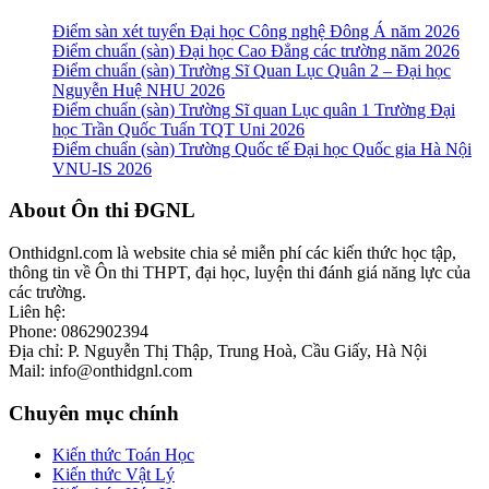
Điểm sàn xét tuyển Đại học Công nghệ Đông Á năm 2026
Điểm chuẩn (sàn) Đại học Cao Đẳng các trường năm 2026
Điểm chuẩn (sàn) Trường Sĩ Quan Lục Quân 2 – Đại học
Nguyễn Huệ NHU 2026
Điểm chuẩn (sàn) Trường Sĩ quan Lục quân 1 Trường Đại
học Trần Quốc Tuấn TQT Uni 2026
Điểm chuẩn (sàn) Trường Quốc tế Đại học Quốc gia Hà Nội
VNU-IS 2026
Footer
About Ôn thi ĐGNL
Onthidgnl.com là website chia sẻ miễn phí các kiến thức học tập,
thông tin về Ôn thi THPT, đại học, luyện thi đánh giá năng lực của
các trường.
Liên hệ:
Phone: 0862902394
Địa chỉ: P. Nguyễn Thị Thập, Trung Hoà, Cầu Giấy, Hà Nội
Mail: info@onthidgnl.com
Chuyên mục chính
Kiến thức Toán Học
Kiến thức Vật Lý