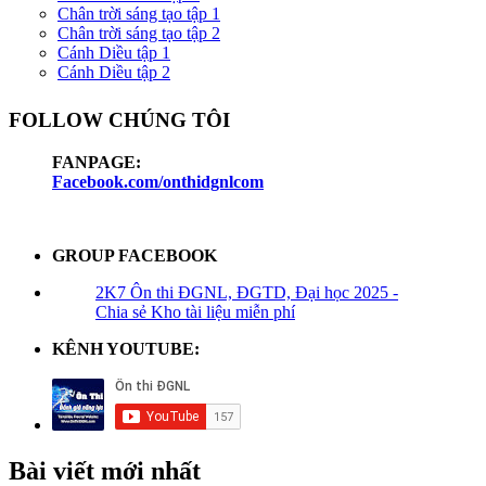
Chân trời sáng tạo tập 1
Chân trời sáng tạo tập 2
Cánh Diều tập 1
Cánh Diều tập 2
FOLLOW CHÚNG TÔI
FANPAGE:
Facebook.com/onthidgnlcom
GROUP FACEBOOK
2K7 Ôn thi ĐGNL, ĐGTD, Đại học 2025 -
Chia sẻ Kho tài liệu miễn phí
KÊNH YOUTUBE:
Bài viết mới nhất