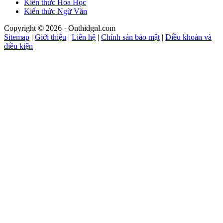
Kiến thức Hóa Học
Kiến thức Ngữ Văn
Copyright © 2026 · Onthidgnl.com
Sitemap
|
Giới thiệu
|
Liên hệ
|
Chính sản bảo mật
|
Điều khoản và
điều kiện