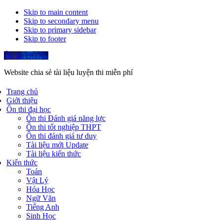
Skip to main content
Skip to secondary menu
Skip to primary sidebar
Skip to footer
Ôn thi ĐGNL
Website chia sẻ tài liệu luyện thi miễn phí
Trang chủ
Giới thiệu
Ôn thi đại học
Ôn thi Đánh giá năng lực
Ôn thi tốt nghiệp THPT
Ôn thi đánh giá tư duy
Tài liệu mới Update
Tài liệu kiến thức
Kiến thức
Toán
Vật Lý
Hóa Học
Ngữ Văn
Tiếng Anh
Sinh Học