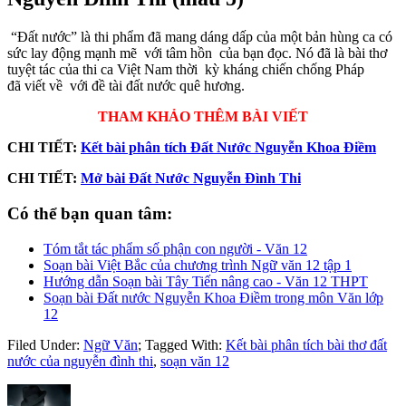
“Đất nước” là thi phẩm đã mang dáng dấp của một bản hùng ca có
sức lay động mạnh mẽ với tâm hồn của bạn đọc. Nó đã là bài thơ
tuyệt tác của thi ca Việt Nam thời kỳ kháng chiến chống Pháp
đã viết về với đề tài đất nước quê hương.
THAM KHẢO THÊM BÀI VIẾT
CHI TIẾT:
Kết bài phân tích Đất Nước Nguyễn Khoa Điềm
CHI TIẾT:
Mở bài Đất Nước Nguyễn Đình Thi
Có thể bạn quan tâm:
Tóm tắt tác phẩm số phận con người - Văn 12
Soạn bài Việt Bắc của chương trình Ngữ văn 12 tập 1
Hướng dẫn Soạn bài Tây Tiến nâng cao - Văn 12 THPT
Soạn bài Đất nước Nguyễn Khoa Điềm trong môn Văn lớp
12
Filed Under:
Ngữ Văn
;
Tagged With:
Kết bài phân tích bài thơ đất
nước của nguyễn đình thi
,
soạn văn 12