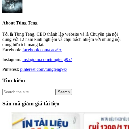
About
Tùng Teng
Tôi là Tùng Teng. CEO thành lập website và là Chuyên gia nội
dung với 12 năm kinh nghiệm và chịu trách nhiệm với những nội
dung hữu ích mang lại.
Facebook:
facebook.com/caca9x
Instagram:
instagram.com/tungteng9x/
Pinterest:
pinterest.com/tungteng9x/
Primary
Tìm kiếm
Sidebar
Search
the
site
Săn mã giảm giá tài liệu
...