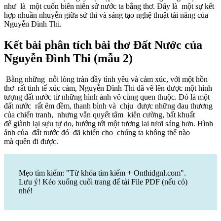
như là một cuốn biên niên sử nước ta bằng thơ. Đây là một sự kết
hợp nhuần nhuyễn giữa sử thi và sáng tạo nghệ thuật tài năng của
Nguyễn Đình Thi.
Kết bài phân tích bài thơ Đất Nước của
Nguyễn Đình Thi (mẫu 2)
Bằng những nỗi lòng tràn đầy tình yêu và cảm xúc, với một hồn
thơ rất tinh tế xúc cảm, Nguyễn Đình Thi đã vẽ lên được một hình
tượng đất nước từ những hình ảnh vô cùng quen thuộc. Đó là một
đất nước rất êm đềm, thanh bình và chịu được những đau thương
của chiến tranh, nhưng vẫn quyết tâm kiên cường, bất khuất
để giành lại sựu tự do, hướng tới một tương lai tươi sáng hơn. Hình
ảnh của đất nước đó đã khiến cho chúng ta không thể nào
mà quên đi được.
Mẹo tìm kiếm: "Từ khóa tìm kiếm + Onthidgnl.com".
Lưu ý! Kéo xuống cuối trang để tải File PDF (nếu có)
nhé!