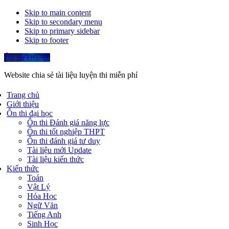
Skip to main content
Skip to secondary menu
Skip to primary sidebar
Skip to footer
Ôn thi ĐGNL
Website chia sẻ tài liệu luyện thi miễn phí
Trang chủ
Giới thiệu
Ôn thi đại học
Ôn thi Đánh giá năng lực
Ôn thi tốt nghiệp THPT
Ôn thi đánh giá tư duy
Tài liệu mới Update
Tài liệu kiến thức
Kiến thức
Toán
Vật Lý
Hóa Học
Ngữ Văn
Tiếng Anh
Sinh Học