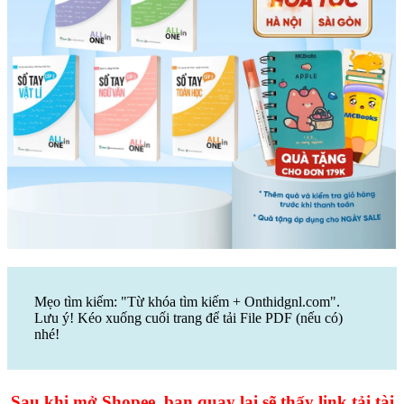
Mẹo tìm kiếm: "Từ khóa tìm kiếm + Onthidgnl.com".
Lưu ý! Kéo xuống cuối trang để tải File PDF (nếu có)
nhé!
Sau khi mở Shopee, bạn quay lại sẽ thấy link tải tài