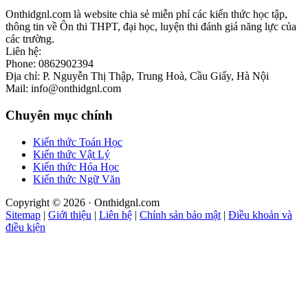
Onthidgnl.com là website chia sẻ miễn phí các kiến thức học tập,
thông tin về Ôn thi THPT, đại học, luyện thi đánh giá năng lực của
các trường.
Liên hệ:
Phone: 0862902394
Địa chỉ: P. Nguyễn Thị Thập, Trung Hoà, Cầu Giấy, Hà Nội
Mail: info@onthidgnl.com
Chuyên mục chính
Kiến thức Toán Học
Kiến thức Vật Lý
Kiến thức Hóa Học
Kiến thức Ngữ Văn
Copyright © 2026 · Onthidgnl.com
Sitemap
|
Giới thiệu
|
Liên hệ
|
Chính sản bảo mật
|
Điều khoản và
điều kiện