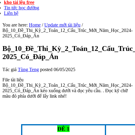
kho tài lệu free
Tin tức học đường
Liên hệ
You are here:
Home
/
Update mới tài liệu
/
Bộ_10_Đề_Thi_Kỳ_2_Toán_12_Cấu_Trúc_Mới_Năm_Học_2024-
2025_Có_Đáp_Án
Bộ_10_Đề_Thi_Kỳ_2_Toán_12_Cấu_Trúc
2025_Có_Đáp_Án
Tác giả
Tùng Teng
posted
06/05/2025
File tài liệu
Bộ_10_Đề_Thi_Kỳ_2_Toán_12_Cấu_Trúc_Mới_Năm_Học_2024-
2025_Có_Đáp_Án kéo xuống dưới và đọc yêu cầu. . Đọc kỹ chữ
màu đỏ phía dưới để lấy link nhé!