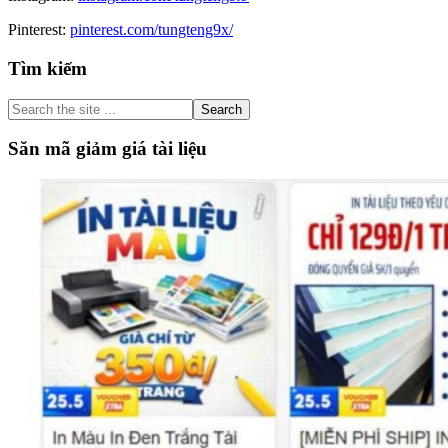
Pinterest:
pinterest.com/tungteng9x/
Primary
Tìm kiếm
Sidebar
Search
the
site
Săn mã giảm giá tài liệu
...