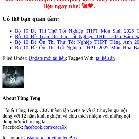
liệu ngay nhé! 🚀💖.
Có thể bạn quan tâm:
Bộ_10_Đề_Thi_Thử_Tốt_Nghiệp_THPT_Môn_Sinh_2025_
Bộ_10_Đề_Toán_Ôn_Thi_Tốt_Nghiệp_THPT_2025_Bám_Sát
Bộ_10_Đề_Ôn_Thi_Thử_Tốt_Nghiệp_THPT_Tiếng_Anh_2
Bộ_10_Đề_Ôn_Thi_Tốt_Nghiệp_THPT_2025_Môn_Hóa_Bám
Filed Under:
Update mới tài liệu
;
Tagged With:
tài liệu ẩn
About
Tùng Teng
Tôi là Tùng Teng. CEO thành lập website và là Chuyên gia nội
dung với 12 năm kinh nghiệm và chịu trách nhiệm với những nội
dung hữu ích mang lại.
Facebook:
facebook.com/caca9x
Instagram:
instagram.com/tungteng9x/