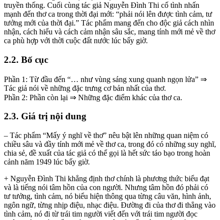
truyền thống. Cuối cùng tác giả Nguyễn Đình Thi cố tình nhấn
mạnh đến thơ ca trong thời đại mới: “phải nói lên được tình cảm, tư
tưởng mới của thời đại.” Tác phẩm mang đến cho độc giả cách nhìn
nhận, cách hiểu và cách cảm nhận sâu sắc, mang tính mới mẻ về thơ
ca phù hợp với thời cuộc đất nước lúc bấy giờ.
2.2. Bố cục
Phần 1: Từ đầu đến “… như vùng sáng xung quanh ngọn lửa” ⇒
Tác giả nói về những đặc trưng cơ bản nhất của thơ.
Phần 2: Phần còn lại ⇒ Những đặc điểm khác của thơ ca.
2.3. Giá trị nội dung
– Tác phẩm “Mấy ý nghĩ về thơ” nêu bật lên những quan niệm có
chiều sâu và đầy tính mới mẻ về thơ ca, trong đó có những suy nghĩ,
chia sẻ, đề xuất của tác giả có thể gọi là hết sức táo bạo trong hoàn
cảnh năm 1949 lúc bấy giờ.
+ Nguyễn Đình Thi khẳng định thơ chính là phương thức biểu đạt
và là tiếng nói tâm hồn của con người. Nhưng tâm hồn đó phải có
tư tưởng, tình cảm, nó biểu hiện thông qua từng câu văn, hình ảnh,
ngôn ngữ, từng nhịp điệu, nhạc điệu. Đường đi của thơ đi thẳng vào
tình cảm, nó đi từ trái tim người viết đến với trái tim người đọc