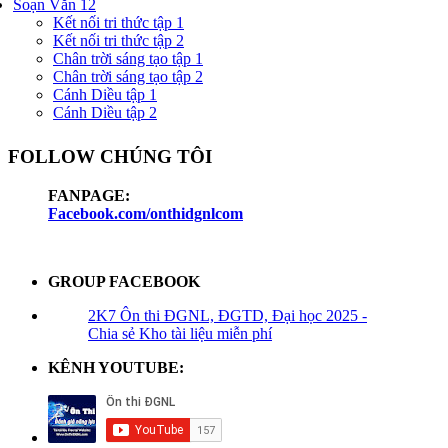
Soạn Văn 12
Kết nối tri thức tập 1
Kết nối tri thức tập 2
Chân trời sáng tạo tập 1
Chân trời sáng tạo tập 2
Cánh Diều tập 1
Cánh Diều tập 2
FOLLOW CHÚNG TÔI
FANPAGE:
Facebook.com/onthidgnlcom
GROUP FACEBOOK
2K7 Ôn thi ĐGNL, ĐGTD, Đại học 2025 -
Chia sẻ Kho tài liệu miễn phí
KÊNH YOUTUBE: