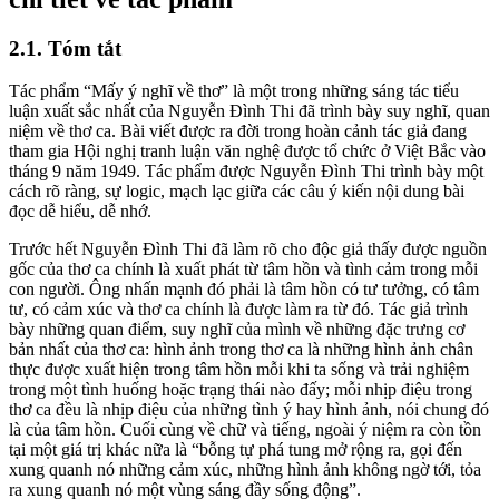
2.1. Tóm tắt
Tác phẩm “Mấy ý nghĩ về thơ” là một trong những sáng tác tiểu
luận xuất sắc nhất của Nguyễn Đình Thi đã trình bày suy nghĩ, quan
niệm về thơ ca. Bài viết được ra đời trong hoàn cảnh tác giả đang
tham gia Hội nghị tranh luận văn nghệ được tổ chức ở Việt Bắc vào
tháng 9 năm 1949. Tác phẩm được Nguyễn Đình Thi trình bày một
cách rõ ràng, sự logic, mạch lạc giữa các câu ý kiến nội dung bài
đọc dễ hiểu, dễ nhớ.
Trước hết Nguyễn Đình Thi đã làm rõ cho độc giả thấy được nguồn
gốc của thơ ca chính là xuất phát từ tâm hồn và tình cảm trong mỗi
con người. Ông nhấn mạnh đó phải là tâm hồn có tư tưởng, có tâm
tư, có cảm xúc và thơ ca chính là được làm ra từ đó. Tác giả trình
bày những quan điểm, suy nghĩ của mình về những đặc trưng cơ
bản nhất của thơ ca: hình ảnh trong thơ ca là những hình ảnh chân
thực được xuất hiện trong tâm hồn mỗi khi ta sống và trải nghiệm
trong một tình huống hoặc trạng thái nào đấy; mỗi nhịp điệu trong
thơ ca đều là nhịp điệu của những tình ý hay hình ảnh, nói chung đó
là của tâm hồn. Cuối cùng về chữ và tiếng, ngoài ý niệm ra còn tồn
tại một giá trị khác nữa là “bỗng tự phá tung mở rộng ra, gọi đến
xung quanh nó những cảm xúc, những hình ảnh không ngờ tới, tỏa
ra xung quanh nó một vùng sáng đầy sống động”.