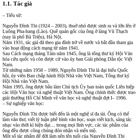
1.1. Tác giả
– Tiểu sử:
Nguyễn Đình Thi (1924 – 2003), thuở nhỏ được sinh ra và lớn lên ở
Luông Pha-bang (Lào). Quê quán gốc của ông ở làng Vũ Thạch
(nay là phố Bà Triệu), Hà Nội.
Năm 1931, tác giả đã theo gia đình trở về nước và bắt đầu tham gia
vào hoạt động cách mạng từ năm 1941.
Sau Cách mạng tháng Tám năm 1945, ông là tổng thư ký Hội Văn
hóa cứu quốc và còn được cử vào ủy ban Giải phóng Dân tộc Việt
Nam.
Từ những năm 1958 – 1989, Nguyễn Đình Thi là đại biểu Quốc
hội, ủy viên Ban chấp hành Hội Nhà văn Việt Nam, Tổng thư ký
Hội Nhà văn Việt Nam.
Năm 1995, ông được bầu làm Chủ tịch Ủy ban toàn quốc Liên hiệp
các Hội Văn học và nghệ thuật Việt Nam. Ông chính thức được trao
giải thưởng Hồ Chí Minh về văn học và nghệ thuật đợt I– 1996.
– Sự nghiệp văn học:
Nguyễn Đình Thi được biết đến là một nghệ sĩ đa tài. Ông có thể
làm văn thơ, viết lý luận phê bình văn học, soạn viết kịch, sáng tác
nhạc vào thời kì hiện đại… trong mọi lĩnh vực, các tác phẩm của
ông đều được công chúng đón nhận và mến mộ.
Một số tác phẩm để đời làm nên tên tuổi của Nguyễn Đình Thi