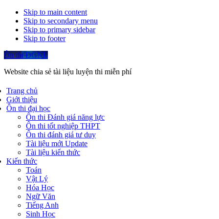
Skip to main content
Skip to secondary menu
Skip to primary sidebar
Skip to footer
Ôn thi ĐGNL
Website chia sẻ tài liệu luyện thi miễn phí
Trang chủ
Giới thiệu
Ôn thi đại học
Ôn thi Đánh giá năng lực
Ôn thi tốt nghiệp THPT
Ôn thi đánh giá tư duy
Tài liệu mới Update
Tài liệu kiến thức
Kiến thức
Toán
Vật Lý
Hóa Học
Ngữ Văn
Tiếng Anh
Sinh Học