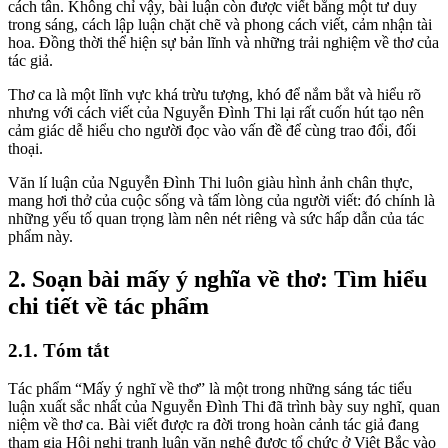
cách tân. Không chỉ vậy, bài luận còn được viết bằng một tư duy
trong sáng, cách lập luận chặt chẽ và phong cách viết, cảm nhận tài
hoa. Đồng thời thể hiện sự bản lĩnh và những trải nghiệm về thơ của
tác giả.
Thơ ca là một lĩnh vực khá trừu tượng, khó để nắm bắt và hiểu rõ
nhưng với cách viết của Nguyễn Đình Thi lại rất cuốn hút tạo nên
cảm giác dễ hiểu cho người đọc vào vấn đề để cùng trao đổi, đối
thoại.
Văn lí luận của Nguyễn Đình Thi luôn giàu hình ảnh chân thực,
mang hơi thở của cuộc sống và tấm lòng của người viết: đó chính là
những yếu tố quan trọng làm nên nét riêng và sức hấp dẫn của tác
phẩm này.
2. Soạn bài mấy ý nghĩa về thơ: Tìm hiểu
chi tiết về tác phẩm
2.1. Tóm tắt
Tác phẩm “Mấy ý nghĩ về thơ” là một trong những sáng tác tiểu
luận xuất sắc nhất của Nguyễn Đình Thi đã trình bày suy nghĩ, quan
niệm về thơ ca. Bài viết được ra đời trong hoàn cảnh tác giả đang
tham gia Hội nghị tranh luận văn nghệ được tổ chức ở Việt Bắc vào