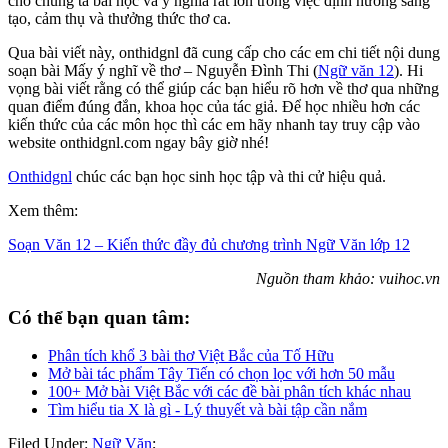
cho chúng ta bài học và ý nghĩa rất lớn trong việc định hướng sáng
tạo, cảm thụ và thưởng thức thơ ca.
Qua bài viết này, onthidgnl đã cung cấp cho các em chi tiết nội dung
soạn bài Mấy ý nghĩ về thơ – Nguyễn Đình Thi (
Ngữ văn 12
). Hi
vọng bài viết rằng có thể giúp các bạn hiểu rõ hơn về thơ qua những
quan điểm đúng đắn, khoa học của tác giả. Để học nhiều hơn các
kiến thức của các môn học thì các em hãy nhanh tay truy cập vào
website onthidgnl.com ngay bây giờ nhé!
Onthidgnl
chúc các bạn học sinh học tập và thi cử hiệu quả.
Xem thêm:
Soạn Văn 12 – Kiến thức đầy đủ chương trình Ngữ Văn lớp 12
Nguồn tham khảo: vuihoc.vn
Có thể bạn quan tâm:
Phân tích khổ 3 bài thơ Việt Bắc của Tố Hữu
Mở bài tác phẩm Tây Tiến có chọn lọc với hơn 50 mẫu
100+ Mở bài Việt Bắc với các đề bài phân tích khác nhau
Tìm hiểu tia X là gì - Lý thuyết và bài tập cần nắm
Filed Under:
Ngữ Văn
;