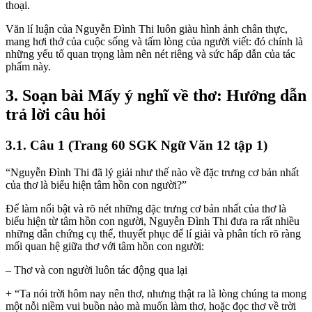
thoại.
Văn lí luận của Nguyễn Đình Thi luôn giàu hình ảnh chân thực,
mang hơi thở của cuộc sống và tấm lòng của người viết: đó chính là
những yếu tố quan trọng làm nên nét riêng và sức hấp dẫn của tác
phẩm này.
3. Soạn bài Mấy ý nghĩ về thơ: Hướng dẫn
trả lời câu hỏi
3.1. Câu 1 (Trang 60 SGK Ngữ Văn 12 tập 1)
“Nguyễn Đình Thi đã lý giải như thế nào về đặc trưng cơ bản nhất
của thơ là biểu hiện tâm hồn con người?”
Để làm nổi bật và rõ nét những đặc trưng cơ bản nhất của thơ là
biểu hiện từ tâm hồn con người, Nguyễn Đình Thi đưa ra rất nhiều
những dẫn chứng cụ thể, thuyết phục để lí giải và phân tích rõ ràng
mối quan hệ giữa thơ với tâm hồn con người:
– Thơ và con người luôn tác động qua lại
+ “Ta nói trời hôm nay nên thơ, nhưng thật ra là lòng chúng ta mong
một nỗi niềm vui buồn nào mà muốn làm thơ, hoặc đọc thơ về trời