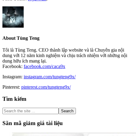
About
Tùng Teng
Tôi là Tùng Teng. CEO thành lập website và là Chuyên gia nội
dung với 12 năm kinh nghiệm và chịu trách nhiệm với những nội
dung hữu ích mang lại.
Facebook:
facebook.com/caca9x
Instagram:
instagram.com/tungteng9x/
Pinterest:
pinterest.com/tungteng9x/
Primary
Tìm kiếm
Sidebar
Search
the
site
Săn mã giảm giá tài liệu
...