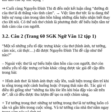
⇒ Cuối cùng Nguyễn Đình Thi đi đến một kết luận rằng “đường đi
của thơ là đi thẳng vào tình cảm”. → Việc làm thơ tức là ta đang thể
hiện sự rung cảm trong tâm hồn bằng những dấu hiệu nhận biết thay
cho lời nói. Có thể nói thơ chính là phương thức để biểu hiện tâm tư
tình cảm của con người.
3.2. Câu 2 (Trang 60 SGK Ngữ Văn 12 tập 1)
“Một số những yếu tố đặc trưng khác của thơ (hình ảnh, tư tưởng,
cảm xúc, cái thực…) đã được Nguyễn Đình Thi đề cập như thế
nào?”
– Ngoài việc thơ là sự biểu hiện tâm hồn của con người, thơ còn
nhiều yếu tố đặc trưng cơ bản khác cũng được tác giả đề cập đến
trong bài:
+ Hình ảnh thơ: là hình ảnh thực nẩy lên, xuất hiện trong tâm trí khi
ta sống trong một cảnh huống hoặc ở trạng thái nào đó. Tác giả ví
điều đó giống như “những tia lửa lóe lên khi búa đập vào sắt trên
đe”, tất cả đều được thu lượm để tạo ra một chùm sáng.
+ Tư tưởng trong thơ: những tư tưởng trong thơ là tư tưởng luôn có
sẵn và gắn liền trong cuộc sống. Và tư tưởng của nhà thơ nằm ngay
trong cảm xúc và tình tự.