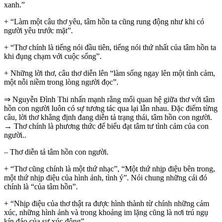
xanh.”
+ “Làm một câu thơ yêu, tâm hồn ta cũng rung động như khi có
người yêu trước mặt”.
+ “Thơ chính là tiếng nói đầu tiên, tiếng nói thứ nhất của tâm hồn ta
khi đụng chạm với cuộc sống”.
+ Những lời thơ, câu thơ diễn lên “làm sống ngay lên một tình cảm,
một nỗi niềm trong lòng người đọc”.
⇒ Nguyễn Đình Thi nhấn mạnh rằng mối quan hệ giữa thơ với tâm
hồn con người luôn có sự tương tác qua lại lẫn nhau. Đặc điểm từng
câu, lời thơ khẳng định đang diễn tả trạng thái, tâm hồn con người.
→ Thơ chính là phương thức để biểu đạt tâm tư tình cảm của con
người..
– Thơ diễn tả tâm hồn con người.
+ “Thơ cũng chính là một thứ nhạc”, “Một thứ nhịp điệu bên trong,
một thứ nhịp điệu của hình ảnh, tình ý”. Nói chung những cái đó
chính là “của tâm hồn”.
+ “Nhịp điệu của thơ thật ra được hình thành từ chính những cảm
xúc, những hình ảnh và trong khoảng im lặng cũng là nơi trú ngụ
kín đáo của sự xúc động”.