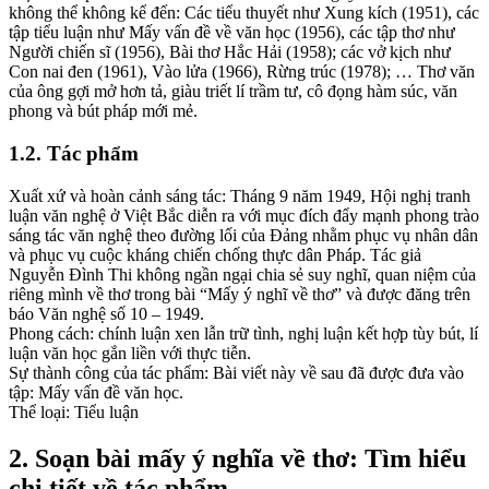
không thể không kể đến: Các tiểu thuyết như Xung kích (1951), các
tập tiểu luận như Mấy vấn đề về văn học (1956), các tập thơ như
Người chiến sĩ (1956), Bài thơ Hắc Hải (1958); các vở kịch như
Con nai đen (1961), Vào lửa (1966), Rừng trúc (1978); … Thơ văn
của ông gợi mở hơn tả, giàu triết lí trầm tư, cô đọng hàm súc, văn
phong và bút pháp mới mẻ.
1.2. Tác phẩm
Xuất xứ và hoàn cảnh sáng tác: Tháng 9 năm 1949, Hội nghị tranh
luận văn nghệ ở Việt Bắc diễn ra với mục đích đẩy mạnh phong trào
sáng tác văn nghệ theo đường lối của Đảng nhằm phục vụ nhân dân
và phục vụ cuộc kháng chiến chống thực dân Pháp. Tác giả
Nguyễn Đình Thi không ngần ngại chia sẻ suy nghĩ, quan niệm của
riêng mình về thơ trong bài “Mấy ý nghĩ về thơ” và được đăng trên
báo Văn nghệ số 10 – 1949.
Phong cách: chính luận xen lẫn trữ tình, nghị luận kết hợp tùy bút, lí
luận văn học gắn liền với thực tiễn.
Sự thành công của tác phẩm: Bài viết này về sau đã được đưa vào
tập: Mấy vấn đề văn học.
Thể loại: Tiểu luận
2. Soạn bài mấy ý nghĩa về thơ: Tìm hiểu
chi tiết về tác phẩm