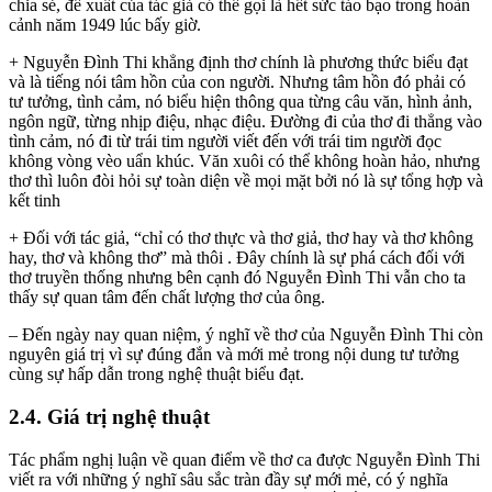
chia sẻ, đề xuất của tác giả có thể gọi là hết sức táo bạo trong hoàn
cảnh năm 1949 lúc bấy giờ.
+ Nguyễn Đình Thi khẳng định thơ chính là phương thức biểu đạt
và là tiếng nói tâm hồn của con người. Nhưng tâm hồn đó phải có
tư tưởng, tình cảm, nó biểu hiện thông qua từng câu văn, hình ảnh,
ngôn ngữ, từng nhịp điệu, nhạc điệu. Đường đi của thơ đi thẳng vào
tình cảm, nó đi từ trái tim người viết đến với trái tim người đọc
không vòng vèo uẩn khúc. Văn xuôi có thể không hoàn hảo, nhưng
thơ thì luôn đòi hỏi sự toàn diện về mọi mặt bởi nó là sự tổng hợp và
kết tinh
+ Đối với tác giả, “chỉ có thơ thực và thơ giả, thơ hay và thơ không
hay, thơ và không thơ” mà thôi . Đây chính là sự phá cách đối với
thơ truyền thống nhưng bên cạnh đó Nguyễn Đình Thi vẫn cho ta
thấy sự quan tâm đến chất lượng thơ của ông.
– Đến ngày nay quan niệm, ý nghĩ về thơ của Nguyễn Đình Thi còn
nguyên giá trị vì sự đúng đắn và mới mẻ trong nội dung tư tưởng
cùng sự hấp dẫn trong nghệ thuật biểu đạt.
2.4. Giá trị nghệ thuật
Tác phẩm nghị luận về quan điểm về thơ ca được Nguyễn Đình Thi
viết ra với những ý nghĩ sâu sắc tràn đầy sự mới mẻ, có ý nghĩa