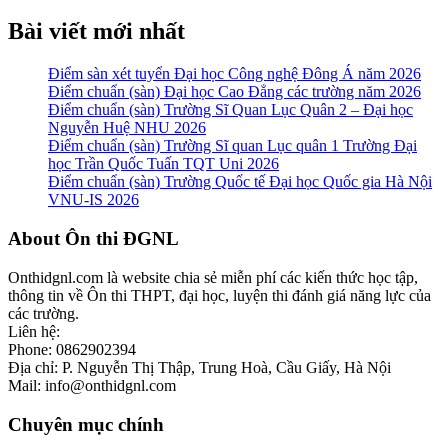
Bài viết mới nhất
Điểm sàn xét tuyển Đại học Công nghệ Đông Á năm 2026
Điểm chuẩn (sàn) Đại học Cao Đẳng các trường năm 2026
Điểm chuẩn (sàn) Trường Sĩ Quan Lục Quân 2 – Đại học
Nguyễn Huệ NHU 2026
Điểm chuẩn (sàn) Trường Sĩ quan Lục quân 1 Trường Đại
học Trần Quốc Tuấn TQT Uni 2026
Điểm chuẩn (sàn) Trường Quốc tế Đại học Quốc gia Hà Nội
VNU-IS 2026
Footer
About Ôn thi ĐGNL
Onthidgnl.com là website chia sẻ miễn phí các kiến thức học tập,
thông tin về Ôn thi THPT, đại học, luyện thi đánh giá năng lực của
các trường.
Liên hệ:
Phone: 0862902394
Địa chỉ: P. Nguyễn Thị Thập, Trung Hoà, Cầu Giấy, Hà Nội
Mail: info@onthidgnl.com
Chuyên mục chính