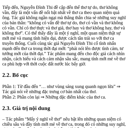
Tiếp đến, Nguyễn Đình Thi đề cập đến thể thơ tự do, thơ không
vần, đây là một vấn đề nổi bật nhất về thơ ca theo quan niệm quả
ông. Tác giả không ngần ngại mà thẳng thắn chia sẻ những suy nghĩ
của bản thân: “không có vấn đề thơ tự do, thơ có vần và thơ không
có vần. Chỉ có thơ thực và thơ giả, thơ hay và thơ không hay, thơ và
không thơ”. Có thể thấy đây là một ý nghĩ, một quan niệm thật sự
mới mẻ và mang tính hiện đại, được cách tân trái so với thơ ca
truyền thống. Cuối cùng tác giả Nguyễn Đình Thi cố tình nhấn
mạnh đến thơ ca trong thời đại mới: “phải nói lên được tình cảm, tư
tưởng mới của thời đại.” Tác phẩm mang đến cho độc giả cách nhìn
nhận, cách hiểu và cách cảm nhận sâu sắc, mang tính mới mẻ về thơ
ca phù hợp với thời cuộc đất nước lúc bấy giờ.
2.2. Bố cục
Phần 1: Từ đầu đến “… như vùng sáng xung quanh ngọn lửa” ⇒
Tác giả nói về những đặc trưng cơ bản nhất của thơ.
Phần 2: Phần còn lại ⇒ Những đặc điểm khác của thơ ca.
2.3. Giá trị nội dung
– Tác phẩm “Mấy ý nghĩ về thơ” nêu bật lên những quan niệm có
chiều sâu và đầy tính mới mẻ về thơ ca, trong đó có những suy nghĩ,