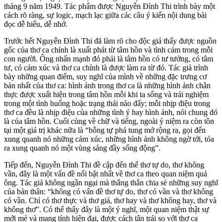
tháng 9 năm 1949. Tác phẩm được Nguyễn Đình Thi trình bày một
cách rõ ràng, sự logic, mạch lạc giữa các câu ý kiến nội dung bài
đọc dễ hiểu, dễ nhớ.
Trước hết Nguyễn Đình Thi đã làm rõ cho độc giả thấy được nguồn
gốc của thơ ca chính là xuất phát từ tâm hồn và tình cảm trong mỗi
con người. Ông nhấn mạnh đó phải là tâm hồn có tư tưởng, có tâm
tư, có cảm xúc và thơ ca chính là được làm ra từ đó. Tác giả trình
bày những quan điểm, suy nghĩ của mình về những đặc trưng cơ
bản nhất của thơ ca: hình ảnh trong thơ ca là những hình ảnh chân
thực được xuất hiện trong tâm hồn mỗi khi ta sống và trải nghiệm
trong một tình huống hoặc trạng thái nào đấy; mỗi nhịp điệu trong
thơ ca đều là nhịp điệu của những tình ý hay hình ảnh, nói chung đó
là của tâm hồn. Cuối cùng về chữ và tiếng, ngoài ý niệm ra còn tồn
tại một giá trị khác nữa là “bỗng tự phá tung mở rộng ra, gọi đến
xung quanh nó những cảm xúc, những hình ảnh không ngờ tới, tỏa
ra xung quanh nó một vùng sáng đầy sống động”.
Tiếp đến, Nguyễn Đình Thi đề cập đến thể thơ tự do, thơ không
vần, đây là một vấn đề nổi bật nhất về thơ ca theo quan niệm quả
ông. Tác giả không ngần ngại mà thẳng thắn chia sẻ những suy nghĩ
của bản thân: “không có vấn đề thơ tự do, thơ có vần và thơ không
có vần. Chỉ có thơ thực và thơ giả, thơ hay và thơ không hay, thơ và
không thơ”. Có thể thấy đây là một ý nghĩ, một quan niệm thật sự
mới mẻ và mang tính hiện đại, được cách tân trái so với thơ ca