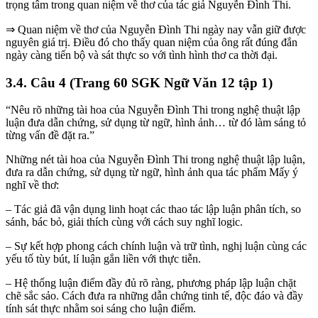
trọng tâm trong quan niệm về thơ của tác giả Nguyễn Đình Thi.
⇒ Quan niệm về thơ của Nguyễn Đình Thi ngày nay vẫn giữ được
nguyên giá trị. Điều đó cho thấy quan niệm của ông rất đúng đắn
ngày càng tiến bộ và sát thực so với tình hình thơ ca thời đại.
3.4. Câu 4 (Trang 60 SGK Ngữ Văn 12 tập 1)
“Nêu rõ những tài hoa của Nguyễn Đình Thi trong nghệ thuật lập
luận đưa dẫn chứng, sử dụng từ ngữ, hình ảnh… từ đó làm sáng tỏ
từng vấn đề đặt ra.”
Những nét tài hoa của Nguyễn Đình Thi trong nghệ thuật lập luận,
đưa ra dẫn chứng, sử dụng từ ngữ, hình ảnh qua tác phẩm Mấy ý
nghĩ về thơ:
– Tác giả đã vận dụng linh hoạt các thao tác lập luận phân tích, so
sánh, bác bỏ, giải thích cùng với cách suy nghĩ logic.
– Sự kết hợp phong cách chính luận và trữ tình, nghị luận cùng các
yếu tố tùy bút, lí luận gắn liền với thực tiễn.
– Hệ thống luận điểm đầy đủ rõ ràng, phương pháp lập luận chặt
chẽ sắc sảo. Cách đưa ra những dẫn chứng tinh tế, độc đáo và đầy
tính sát thực nhằm soi sáng cho luận điểm.