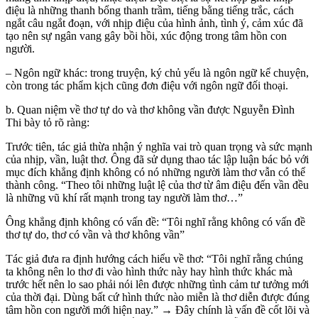
điệu là những thanh bổng thanh trầm, tiếng bằng tiếng trắc, cách
ngắt câu ngắt đoạn, với nhịp điệu của hình ảnh, tình ý, cảm xúc đã
tạo nên sự ngân vang gây bồi hồi, xúc động trong tâm hồn con
người.
– Ngôn ngữ khác: trong truyện, ký chủ yếu là ngôn ngữ kể chuyện,
còn trong tác phẩm kịch cũng đơn điệu với ngôn ngữ đối thoại.
b. Quan niệm về thơ tự do và thơ không vần được Nguyễn Đình
Thi bày tỏ rõ ràng:
Trước tiên, tác giả thừa nhận ý nghĩa vai trò quan trọng và sức mạnh
của nhịp, vần, luật thơ. Ông đã sử dụng thao tác lập luận bác bỏ với
mục đích khẳng định không có nó những người làm thơ vẫn có thể
thành công. “Theo tôi những luật lệ của thơ từ âm điệu đến vần đều
là những vũ khí rất mạnh trong tay người làm thơ…”
Ông khẳng định không có vấn đề: “Tôi nghĩ rằng không có vấn đề
thơ tự do, thơ có vần và thơ không vần”
Tác giả đưa ra định hướng cách hiểu về thơ: “Tôi nghĩ rằng chúng
ta không nên lo thơ đi vào hình thức này hay hình thức khác mà
trước hết nên lo sao phải nói lên được những tình cảm tư tưởng mới
của thời đại. Dùng bất cứ hình thức nào miễn là thơ diễn được đúng
tâm hồn con người mới hiện nay.” → Đây chính là vấn đề cốt lõi và