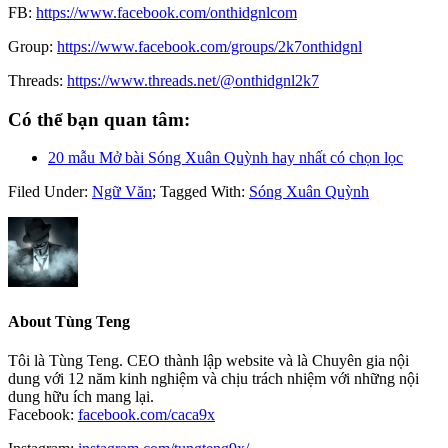
FB:
https://www.facebook.com/onthidgnlcom
Group:
https://www.facebook.com/groups/2k7onthidgnl
Threads:
https://www.threads.net/@onthidgnl2k7
Có thể bạn quan tâm:
20 mẫu Mở bài Sóng Xuân Quỳnh hay nhất có chọn lọc
Filed Under:
Ngữ Văn
;
Tagged With:
Sóng Xuân Quỳnh
About
Tùng Teng
Tôi là Tùng Teng. CEO thành lập website và là Chuyên gia nội
dung với 12 năm kinh nghiệm và chịu trách nhiệm với những nội
dung hữu ích mang lại.
Facebook:
facebook.com/caca9x