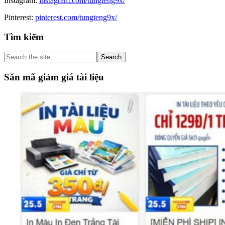
Instagram:
instagram.com/tungteng9x/
Pinterest:
pinterest.com/tungteng9x/
Primary
Tìm kiếm
Sidebar
Search
the
site
Săn mã giảm giá tài liệu
...