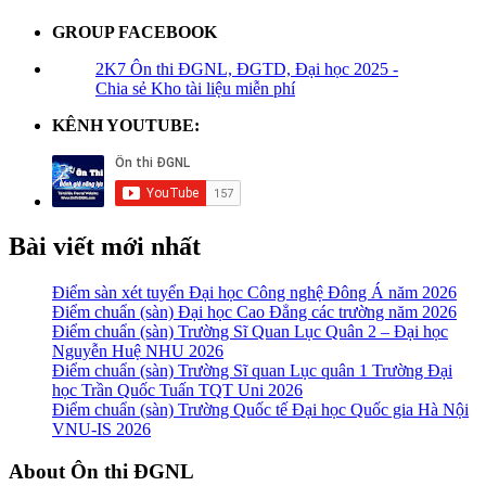
GROUP FACEBOOK
2K7 Ôn thi ĐGNL, ĐGTD, Đại học 2025 -
Chia sẻ Kho tài liệu miễn phí
KÊNH YOUTUBE:
Bài viết mới nhất
Điểm sàn xét tuyển Đại học Công nghệ Đông Á năm 2026
Điểm chuẩn (sàn) Đại học Cao Đẳng các trường năm 2026
Điểm chuẩn (sàn) Trường Sĩ Quan Lục Quân 2 – Đại học
Nguyễn Huệ NHU 2026
Điểm chuẩn (sàn) Trường Sĩ quan Lục quân 1 Trường Đại
học Trần Quốc Tuấn TQT Uni 2026
Điểm chuẩn (sàn) Trường Quốc tế Đại học Quốc gia Hà Nội
VNU-IS 2026
Footer
About Ôn thi ĐGNL