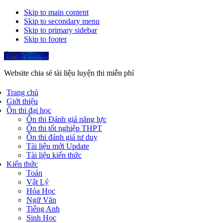
Skip to main content
Skip to secondary menu
Skip to primary sidebar
Skip to footer
Ôn thi ĐGNL
Website chia sẻ tài liệu luyện thi miễn phí
Trang chủ
Giới thiệu
Ôn thi đại học
Ôn thi Đánh giá năng lực
Ôn thi tốt nghiệp THPT
Ôn thi đánh giá tư duy
Tài liệu mới Update
Tài liệu kiến thức
Kiến thức
Toán
Vật Lý
Hóa Học
Ngữ Văn
Tiếng Anh
Sinh Học