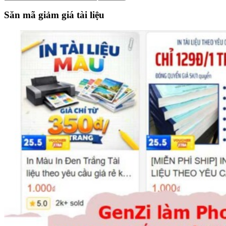
the
site
Săn mã giảm giá tài liệu
...