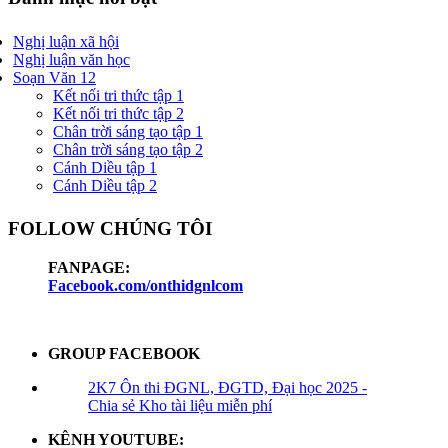
Nghị luận xã hội
Nghị luận văn học
Soạn Văn 12
Kết nối tri thức tập 1
Kết nối tri thức tập 2
Chân trời sáng tạo tập 1
Chân trời sáng tạo tập 2
Cánh Diều tập 1
Cánh Diều tập 2
FOLLOW CHÚNG TÔI
FANPAGE:
Facebook.com/onthidgnlcom
GROUP FACEBOOK
2K7 Ôn thi ĐGNL, ĐGTD, Đại học 2025 -
Chia sẻ Kho tài liệu miễn phí
KÊNH YOUTUBE: