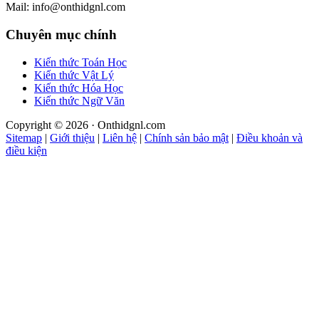
Mail: info@onthidgnl.com
Chuyên mục chính
Kiến thức Toán Học
Kiến thức Vật Lý
Kiến thức Hóa Học
Kiến thức Ngữ Văn
Copyright © 2026 · Onthidgnl.com
Sitemap
|
Giới thiệu
|
Liên hệ
|
Chính sản bảo mật
|
Điều khoản và
điều kiện