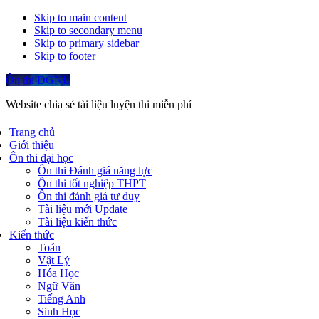
Skip to main content
Skip to secondary menu
Skip to primary sidebar
Skip to footer
Ôn thi ĐGNL
Website chia sẻ tài liệu luyện thi miễn phí
Trang chủ
Giới thiệu
Ôn thi đại học
Ôn thi Đánh giá năng lực
Ôn thi tốt nghiệp THPT
Ôn thi đánh giá tư duy
Tài liệu mới Update
Tài liệu kiến thức
Kiến thức
Toán
Vật Lý
Hóa Học
Ngữ Văn
Tiếng Anh
Sinh Học