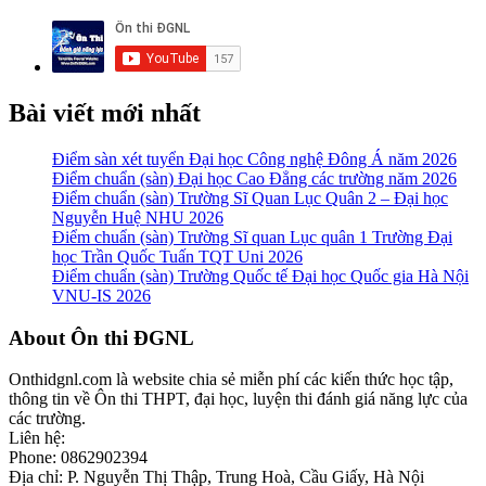
Bài viết mới nhất
Điểm sàn xét tuyển Đại học Công nghệ Đông Á năm 2026
Điểm chuẩn (sàn) Đại học Cao Đẳng các trường năm 2026
Điểm chuẩn (sàn) Trường Sĩ Quan Lục Quân 2 – Đại học
Nguyễn Huệ NHU 2026
Điểm chuẩn (sàn) Trường Sĩ quan Lục quân 1 Trường Đại
học Trần Quốc Tuấn TQT Uni 2026
Điểm chuẩn (sàn) Trường Quốc tế Đại học Quốc gia Hà Nội
VNU-IS 2026
Footer
About Ôn thi ĐGNL
Onthidgnl.com là website chia sẻ miễn phí các kiến thức học tập,
thông tin về Ôn thi THPT, đại học, luyện thi đánh giá năng lực của
các trường.
Liên hệ:
Phone: 0862902394
Địa chỉ: P. Nguyễn Thị Thập, Trung Hoà, Cầu Giấy, Hà Nội