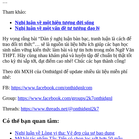
…
Tham khảo:
Nghị luận về một hiện tượng đời sống
Nghị luận về một vấn đề tư tưởng đạo lý
Hy vọng rằng bài “Dàn ý nghị luận bàn bạc, tranh luận là cách để
trao đổi tri thức”… sẽ là nguồn tài liệu hữu ích giúp các bạn học
sinh nắm vững kiến thức làm bài và tự tin hơn trong môn Ngữ Văn
THPT. Hãy cùng nhau khám phá và luyện tập để chuẩn bị thật tốt
cho kỳ thi sắp tới, đạt điểm cao nhé! Chúc các bạn thành công!
Theo dõi MXH của Onthidgnl để update nhiều tài liệu miễn phí
nhé:
FB:
https://www.facebook.com/onthidgnlcom
Group:
https://www.facebook.com/groups/2k7onthidgnl
Threads:
https://www.threads.net/@onthidgnl2k7
Có thể bạn quan tâm:
Nghị luận về Lòng vị tha: Vẻ đẹp của sự bao dung
Mở bài tác phẩm Tây Tiến có chọn lọc với hơn 50 mẫu