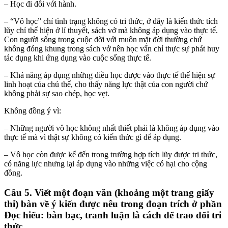
– Học đi đôi với hành.
– “Vô học” chỉ tình trạng không có tri thức, ở đây là kiến thức tích
lũy chỉ thể hiện ở lí thuyết, sách vở mà không áp dụng vào thực tế.
Con người sống trong cuộc đời với muôn mặt đời thường chứ
không đóng khung trong sách vở nên học vấn chỉ thực sự phát huy
tác dụng khi ứng dụng vào cuộc sống thực tế.
– Khả năng áp dụng những điều học được vào thực tế thể hiện sự
linh hoạt của chủ thể, cho thấy năng lực thật của con người chứ
không phải sự sao chép, học vẹt.
Không đồng ý vì:
– Những người vô học không nhất thiết phải là không áp dụng vào
thực tế mà vì thật sự không có kiến thức gì để áp dụng.
– Vô học còn được kể đến trong trường hợp tích lũy được tri thức,
có năng lực nhưng lại áp dụng vào những việc có hại cho cộng
đồng.
Câu 5. Viết một đoạn văn (khoảng một trang giấy
thi) bàn về ý kiến được nêu trong đoạn trích ở phần
Đọc hiểu: bàn bạc, tranh luận là cách để trao đổi tri
thức.